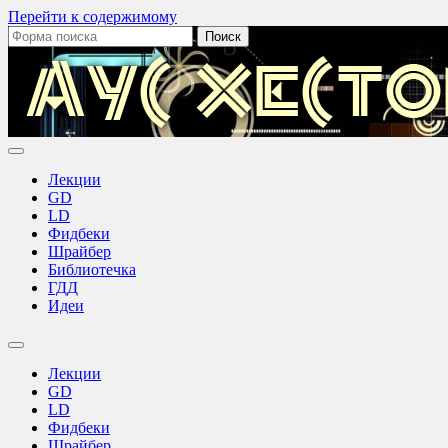
Перейти к содержимому
Поиск:
Лекции
GD
LD
Фидбеки
Шрайбер
Библиотечка
ГДД
Идеи
Переключить
поле
Лекции
поиска
GD
LD
Фидбеки
Шрайбер