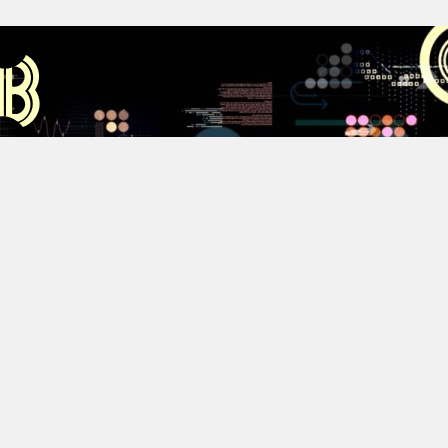
Аус
Хестов