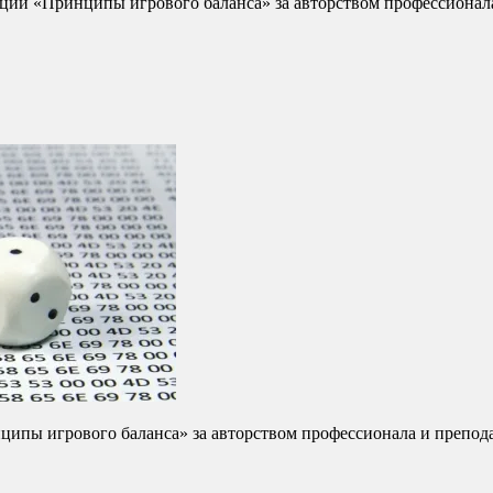
екций «Принципы игрового баланса» за авторством профессиона
нципы игрового баланса» за авторством профессионала и препо