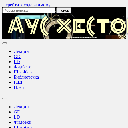
Перейти к содержимому
Поиск:
Аус
Хестов
Лекции
GD
LD
Фидбеки
Шрайбер
Библиотечка
ГДД
Идеи
Переключить
поле
Лекции
поиска
GD
LD
Фидбеки
Шрайбер