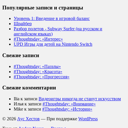
Популярные записи и страницы
Уровень 1: Введение в игровой баланс
Шрайбер
Разбор полетов - Subway Surfer (на русском и
английском языках)
#Thoughtsday: «Интерес»
UPD Игры для детей на Nintendo Switch
Свежие записи
#Thoughtsday: «Паззлы»
#Thoughtsday: «Красота»
#Thoughtsday: «Прогрессия»
Свежие комментарии
Ilia
к записи
Видеоигры никогда не станут искусством
Илья
к записи
#Thoughtsday: «Внимание»
Mike
к записи
#Thoughtsday: «Истории»
© 2026
Аус Хестов
— При поддержке
WordPress