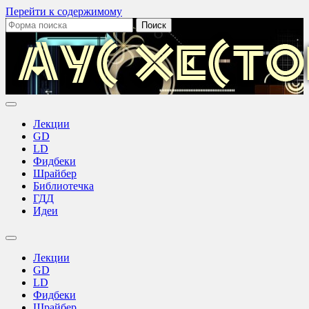
Перейти к содержимому
Поиск:
Аус
Хестов
Лекции
GD
LD
Фидбеки
Шрайбер
Библиотечка
ГДД
Идеи
Переключить
поле
Лекции
поиска
GD
LD
Фидбеки
Шрайбер