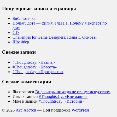
Популярные записи и страницы
Библиотечка
Почему дота — фигня: Глава 1. Почему я эксперт по
доте
GD
Challenges for Game Designers: Глава 1. Основы
Шрайбер
Свежие записи
#Thoughtsday: «Паззлы»
#Thoughtsday: «Красота»
#Thoughtsday: «Прогрессия»
Свежие комментарии
Ilia
к записи
Видеоигры никогда не станут искусством
Илья
к записи
#Thoughtsday: «Внимание»
Mike
к записи
#Thoughtsday: «Истории»
© 2026
Аус Хестов
— При поддержке
WordPress