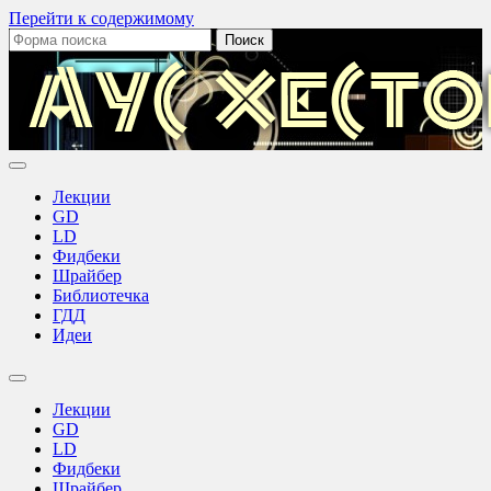
Перейти к содержимому
Поиск:
Аус
Хестов
Лекции
GD
LD
Фидбеки
Шрайбер
Библиотечка
ГДД
Идеи
Переключить
поле
Лекции
поиска
GD
LD
Фидбеки
Шрайбер