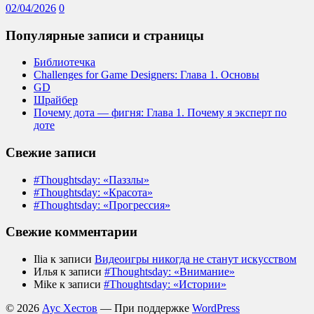
02/04/2026
0
Популярные записи и страницы
Библиотечка
Challenges for Game Designers: Глава 1. Основы
GD
Шрайбер
Почему дота — фигня: Глава 1. Почему я эксперт по
доте
Свежие записи
#Thoughtsday: «Паззлы»
#Thoughtsday: «Красота»
#Thoughtsday: «Прогрессия»
Свежие комментарии
Ilia
к записи
Видеоигры никогда не станут искусством
Илья
к записи
#Thoughtsday: «Внимание»
Mike
к записи
#Thoughtsday: «Истории»
© 2026
Аус Хестов
— При поддержке
WordPress