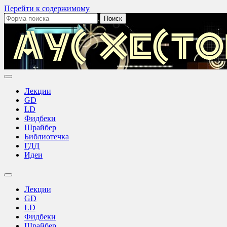
Перейти к содержимому
Поиск:
Лекции
GD
LD
Фидбеки
Шрайбер
Библиотечка
ГДД
Идеи
Переключить
поле
Лекции
поиска
GD
LD
Фидбеки
Шрайбер