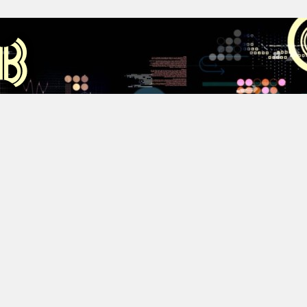
Аус
Хестов