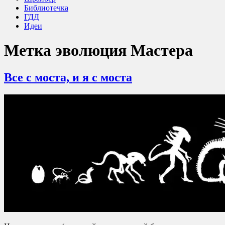
Библиотечка
ГДД
Идеи
Метка
эволюция Мастера
Все с моста, и я с моста