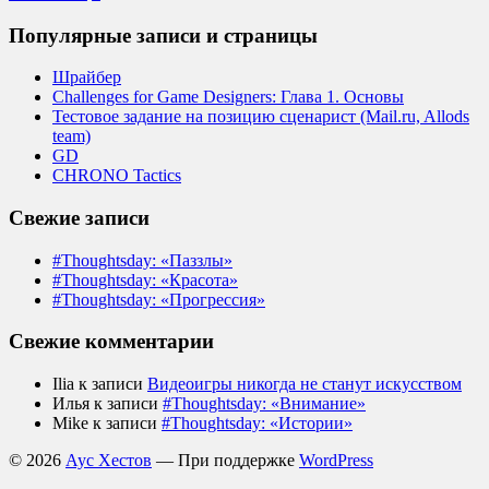
Популярные записи и страницы
Шрайбер
Challenges for Game Designers: Глава 1. Основы
Тестовое задание на позицию сценарист (Mail.ru, Allods
team)
GD
CHRONO Tactics
Свежие записи
#Thoughtsday: «Паззлы»
#Thoughtsday: «Красота»
#Thoughtsday: «Прогрессия»
Свежие комментарии
Ilia
к записи
Видеоигры никогда не станут искусством
Илья
к записи
#Thoughtsday: «Внимание»
Mike
к записи
#Thoughtsday: «Истории»
© 2026
Аус Хестов
— При поддержке
WordPress