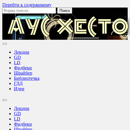
Перейти к содержимому
Поиск:
Аус
Хестов
Лекции
GD
LD
Фидбеки
Шрайбер
Библиотечка
ГДД
Идеи
Переключить
поле
Лекции
поиска
GD
LD
Фидбеки
Шрайбер