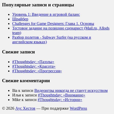
Популярные записи и страницы
Уровень 1: Введение в игровой баланс
Шрайбер
Challenges for Game Designers: Глава 1. Основы
Тестовое задание на позицию сценарист (Mail.ru, Allods
team)
Разбор полетов - Subway Surfer (на русском и
английском языках)
Свежие записи
#Thoughtsday: «Паззлы»
#Thoughtsday: «Красота»
#Thoughtsday: «Прогрессия»
Свежие комментарии
Ilia
к записи
Видеоигры никогда не станут искусством
Илья
к записи
#Thoughtsday: «Внимание»
Mike
к записи
#Thoughtsday: «Истории»
© 2026
Аус Хестов
— При поддержке
WordPress