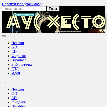
Перейти к содержимому
Поиск:
Аус
Хестов
Лекции
GD
LD
Фидбеки
Шрайбер
Библиотечка
ГДД
Идеи
Переключить
поле
Лекции
поиска
GD
LD
Фидбеки
Шрайбер