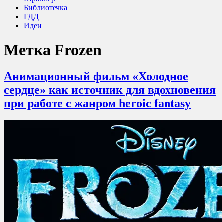
Библиотечка
ГДД
Идеи
Метка
Frozen
Анимационный фильм «Холодное
сердце» как источник для вдохновения
при работе с жанром heroic fantasy