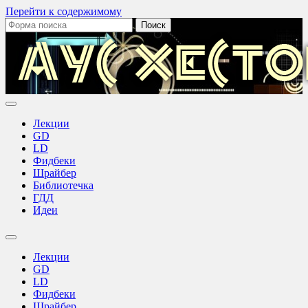
Перейти к содержимому
Поиск:
Аус
Хестов
Лекции
GD
LD
Фидбеки
Шрайбер
Библиотечка
ГДД
Идеи
Переключить
поле
Лекции
поиска
GD
LD
Фидбеки
Шрайбер