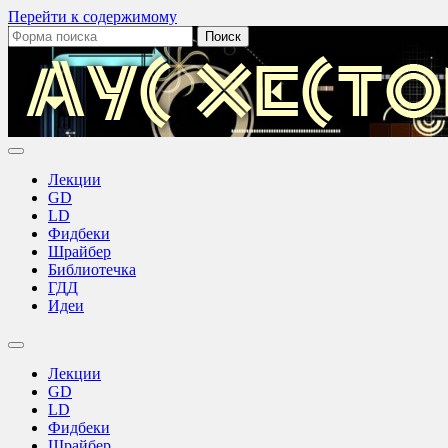
Перейти к содержимому
Поиск:
Лекции
GD
LD
Фидбеки
Шрайбер
Библиотечка
ГДД
Идеи
Переключить
поле
Лекции
поиска
GD
LD
Фидбеки
Шрайбер