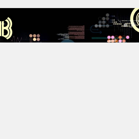
Аус
Хестов