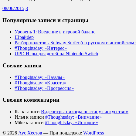
08/06/2015
3
Популярные записи и страницы
Уровень 1: Введение в игровой баланс
Шрайбер
Разбор полетов - Subway Surfer (на русском и английском 
#Thoughtsday: «Интерес»
UPD Игры для детей на Nintendo Switch
Свежие записи
#Thoughtsday: «Паззлы»
#Thoughtsday: «Красота»
#Thoughtsday: «Прогрессия»
Свежие комментарии
Ilia
к записи
Видеоигры никогда не станут искусством
Илья
к записи
#Thoughtsday: «Внимание»
Mike
к записи
#Thoughtsday: «Истории»
© 2026
Аус Хестов
— При поддержке
WordPress