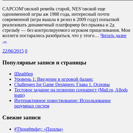
CAPCOM‘овский ремейк старой, NES‘овской еще
одноименной игры аж 1988 года, интересный почти
современной (игра вышла в релиз в 2009 году) попыткой
реализовать динамичный платформер без прыжка и 2д
стрельбу — без контролируемого игроком прицеливания. Мои
коллеги постарались разобраться, что у этого…
Читать далее
→
22/06/2015
0
Популярные записи и страницы
Шрайбер
Уровень 1: Введение в игровой баланс
Challenges for Game Designers: Глава 1. Основы
Тестовое задание на позицию сценарист (Mail.ru, Allods
team)
Интерактивное повествование: Использование
разумных систем
Свежие записи
#Thoughtsday: «Паззлы»