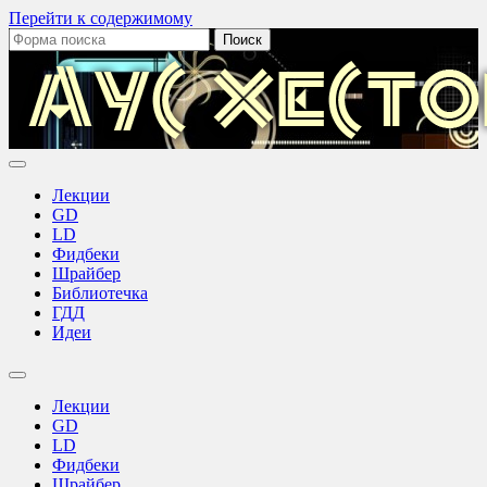
Перейти к содержимому
Поиск:
Аус
Хестов
Лекции
GD
LD
Фидбеки
Шрайбер
Библиотечка
ГДД
Идеи
Переключить
поле
Лекции
поиска
GD
LD
Фидбеки
Шрайбер