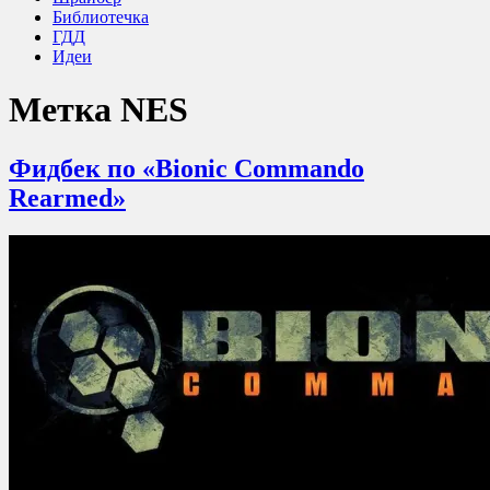
Библиотечка
ГДД
Идеи
Метка
NES
Фидбек по «Bionic Commando
Rearmed»