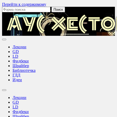
Перейти к содержимому
Поиск:
Аус
Хестов
Лекции
GD
LD
Фидбеки
Шрайбер
Библиотечка
ГДД
Идеи
Переключить
поле
Лекции
поиска
GD
LD
Фидбеки
Шрайбер