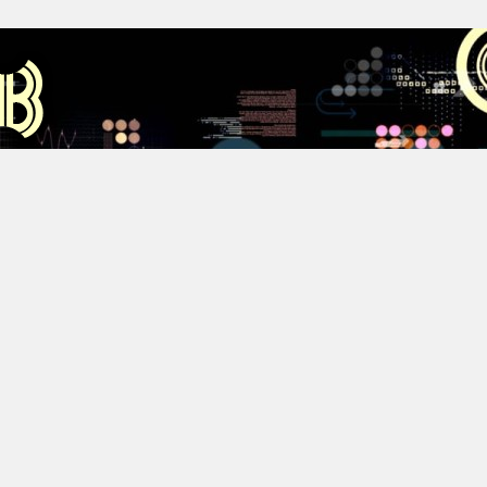
Аус
Хестов