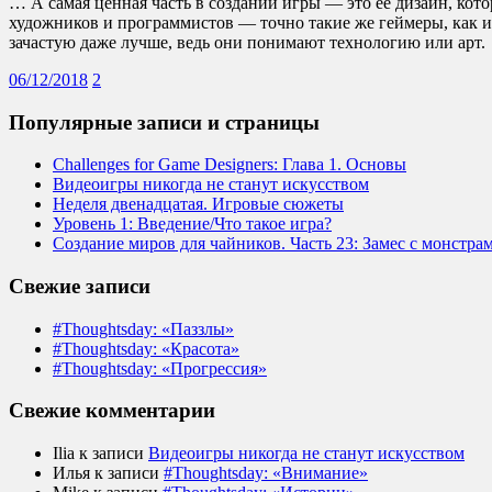
… А самая ценная часть в создании игры — это ее дизайн, кот
художников и программистов — точно такие же геймеры, как и 
зачастую даже лучше, ведь они понимают технологию или арт.
06/12/2018
2
Популярные записи и страницы
Challenges for Game Designers: Глава 1. Основы
Видеоигры никогда не станут искусством
Неделя двенадцатая. Игровые сюжеты
Уровень 1: Введение/Что такое игра?
Создание миров для чайников. Часть 23: Замес с монстра
Свежие записи
#Thoughtsday: «Паззлы»
#Thoughtsday: «Красота»
#Thoughtsday: «Прогрессия»
Свежие комментарии
Ilia
к записи
Видеоигры никогда не станут искусством
Илья
к записи
#Thoughtsday: «Внимание»