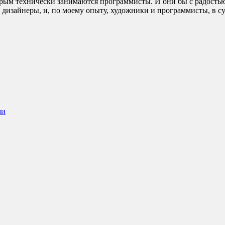
орым технически занимаются программисты. И они бы с радостью
дизайнеры, и, по моему опыту, художники и программисты, в су
ми