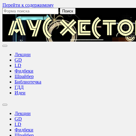
Перейти к содержимому
Поиск:
Лекции
GD
LD
Фидбеки
Шрайбер
Библиотечка
ГДД
Идеи
Переключить
поле
Лекции
поиска
GD
LD
Фидбеки
Шрайбер