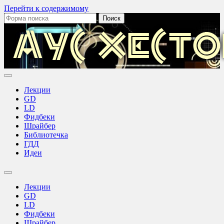
Перейти к содержимому
Поиск:
Аус
Хестов
Лекции
GD
LD
Фидбеки
Шрайбер
Библиотечка
ГДД
Идеи
Переключить
поле
Лекции
поиска
GD
LD
Фидбеки
Шрайбер