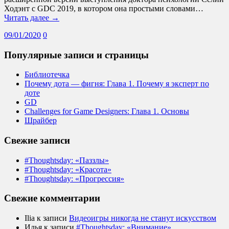
Ходэнт с GDC 2019, в котором она простыми словами…
Читать далее →
09/01/2020
0
Популярные записи и страницы
Библиотечка
Почему дота — фигня: Глава 1. Почему я эксперт по
доте
GD
Challenges for Game Designers: Глава 1. Основы
Шрайбер
Свежие записи
#Thoughtsday: «Паззлы»
#Thoughtsday: «Красота»
#Thoughtsday: «Прогрессия»
Свежие комментарии
Ilia
к записи
Видеоигры никогда не станут искусством
Илья
к записи
#Thoughtsday: «Внимание»