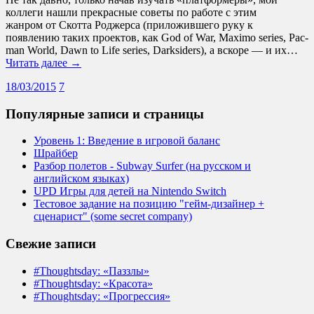
коллеги нашли прекрасные советы по работе с этим
жанром от Скотта Роджерса (приложившего руку к
появлению таких проектов, как God of War, Maximo series, Pac-
man World, Dawn to Life series, Darksiders), а вскоре — и их…
Читать далее →
18/03/2015
7
Популярные записи и страницы
Уровень 1: Введение в игровой баланс
Шрайбер
Разбор полетов - Subway Surfer (на русском и
английском языках)
UPD Игры для детей на Nintendo Switch
Тестовое задание на позицию "гейм-дизайнер +
сценарист" (some secret company)
Свежие записи
#Thoughtsday: «Паззлы»
#Thoughtsday: «Красота»
#Thoughtsday: «Прогрессия»