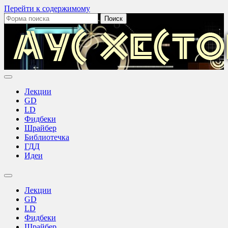
Перейти к содержимому
Поиск:
Аус
Хестов
Лекции
GD
LD
Фидбеки
Шрайбер
Библиотечка
ГДД
Идеи
Переключить
поле
Лекции
поиска
GD
LD
Фидбеки
Шрайбер