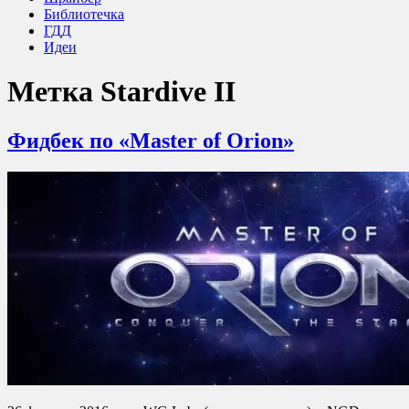
Библиотечка
ГДД
Идеи
Метка
Stardive II
Фидбек по «Master of Orion»