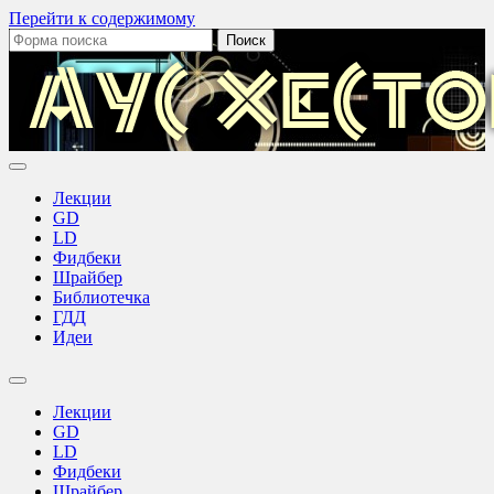
Перейти к содержимому
Поиск:
Аус
Хестов
Лекции
GD
LD
Фидбеки
Шрайбер
Библиотечка
ГДД
Идеи
Переключить
поле
Лекции
поиска
GD
LD
Фидбеки
Шрайбер