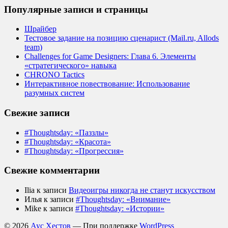
Популярные записи и страницы
Шрайбер
Тестовое задание на позицию сценарист (Mail.ru, Allods
team)
Challenges for Game Designers: Глава 6. Элементы
«стратегического» навыка
CHRONO Tactics
Интерактивное повествование: Использование
разумных систем
Свежие записи
#Thoughtsday: «Паззлы»
#Thoughtsday: «Красота»
#Thoughtsday: «Прогрессия»
Свежие комментарии
Ilia
к записи
Видеоигры никогда не станут искусством
Илья
к записи
#Thoughtsday: «Внимание»
Mike
к записи
#Thoughtsday: «Истории»
© 2026
Аус Хестов
— При поддержке
WordPress