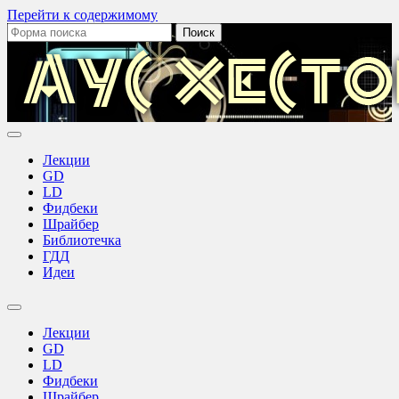
Перейти к содержимому
Поиск:
Аус
Хестов
Лекции
GD
LD
Фидбеки
Шрайбер
Библиотечка
ГДД
Идеи
Переключить
поле
Лекции
поиска
GD
LD
Фидбеки
Шрайбер