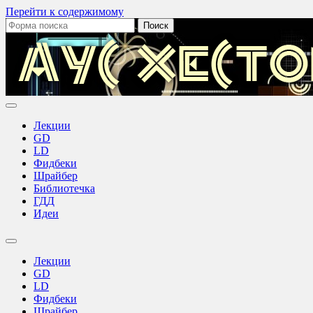
Перейти к содержимому
Поиск:
Лекции
GD
LD
Фидбеки
Шрайбер
Библиотечка
ГДД
Идеи
Переключить
поле
Лекции
поиска
GD
LD
Фидбеки
Шрайбер