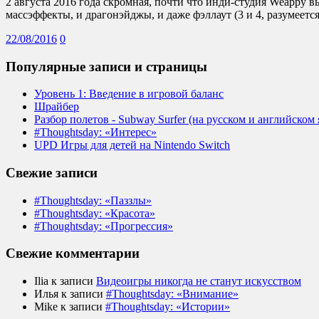
2 августа 2016 года скромная, почти что инди-студия Weappy 
массэффекты, и драгонэйджы, и даже фэллаут (3 и 4, разумеет
22/08/2016
0
Популярные записи и страницы
Уровень 1: Введение в игровой баланс
Шрайбер
Разбор полетов - Subway Surfer (на русском и английском 
#Thoughtsday: «Интерес»
UPD Игры для детей на Nintendo Switch
Свежие записи
#Thoughtsday: «Паззлы»
#Thoughtsday: «Красота»
#Thoughtsday: «Прогрессия»
Свежие комментарии
Ilia
к записи
Видеоигры никогда не станут искусством
Илья
к записи
#Thoughtsday: «Внимание»
Mike
к записи
#Thoughtsday: «Истории»