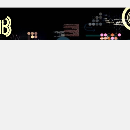
Аус
Хестов