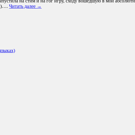
выпустила на стим и на гог игру, сходу вошедшую в мой абсолютн
ся)….
Читать далее →
языках)