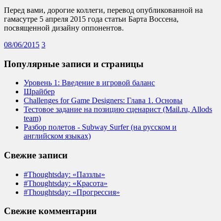
Перед вами, дорогие коллеги, перевод опубликованной на
гамасутре 5 апреля 2015 года статьи Барта Воссена,
посвященной дизайну оппонентов.
08/06/2015
3
Популярные записи и страницы
Уровень 1: Введение в игровой баланс
Шрайбер
Challenges for Game Designers: Глава 1. Основы
Тестовое задание на позицию сценарист (Mail.ru, Allods
team)
Разбор полетов - Subway Surfer (на русском и
английском языках)
Свежие записи
#Thoughtsday: «Паззлы»
#Thoughtsday: «Красота»
#Thoughtsday: «Прогрессия»
Свежие комментарии