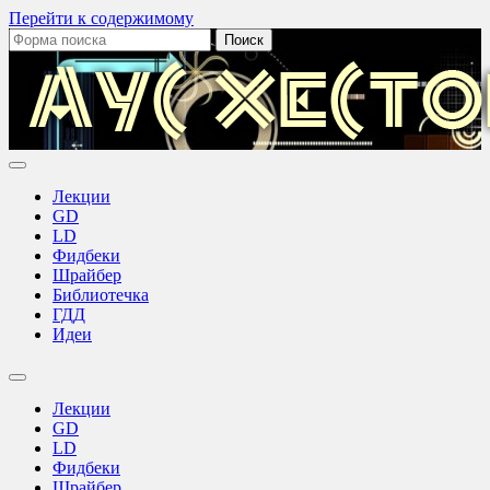
Перейти к содержимому
Поиск:
Аус
Хестов
Лекции
GD
LD
Фидбеки
Шрайбер
Библиотечка
ГДД
Идеи
Переключить
поле
Лекции
поиска
GD
LD
Фидбеки
Шрайбер