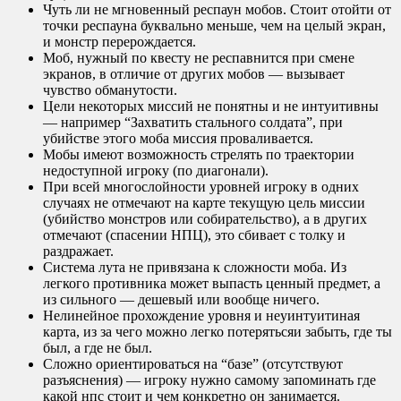
Чуть ли не мгновенный респаун мобов. Стоит отойти от
точки респауна буквально меньше, чем на целый экран,
и монстр перерождается.
Моб, нужный по квесту не респавнится при смене
экранов, в отличие от других мобов — вызывает
чувство обманутости.
Цели некоторых миссий не понятны и не интуитивны
— например “Захватить стального солдата”, при
убийстве этого моба миссия проваливается.
Мобы имеют возможность стрелять по траектории
недоступной игроку (по диагонали).
При всей многослойности уровней игроку в одних
случаях не отмечают на карте текущую цель миссии
(убийство монстров или собирательство), а в других
отмечают (спасении НПЦ), это сбивает с толку и
раздражает.
Система лута не привязана к сложности моба. Из
легкого противника может выпасть ценный предмет, а
из сильного — дешевый или вообще ничего.
Нелинейное прохождение уровня и неуинтуитиная
карта, из за чего можно легко потерятьсяи забыть, где ты
был, а где не был.
Сложно ориентироваться на “базе” (отсутствуют
разъяснения) — игроку нужно самому запоминать где
какой нпс стоит и чем конкретно он занимается.