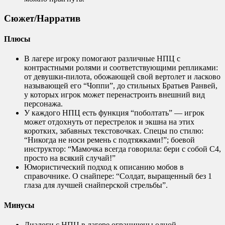
Сюжет/Нарратив
Плюсы
В лагере игроку помогают различные НПЦ с
контрастными ролями и соответствующими репликами:
от девушки-пилота, обожающей свой вертолет и ласково
называющей его “Чоппи”, до стильных Братьев Ранвей,
у которых игрок может перенастроить внешний вид
персонажа.
У каждого НПЦ есть функция “поболтать” — игрок
может отдохнуть от перестрелок и экшна на этих
коротких, забавных текстовочках. Спецы по стилю:
“Никогда не носи ремень с подтяжками!”; боевой
инструктор: “Мамочка всегда говорила: бери с собой С4,
просто на всякий случай!”
Юмористический подход к описанию мобов в
справочнике. О снайпере: “Солдат, выращенный без 1
глаза для лучшей снайперской стрельбы”.
Минусы
Диалоги с НПЦ в лагере ограничены одной