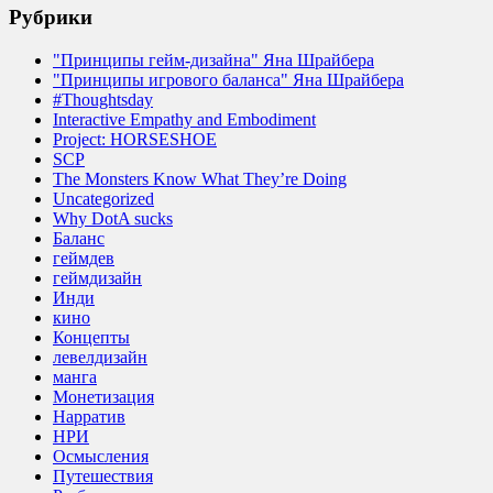
Рубрики
"Принципы гейм-дизайна" Яна Шрайбера
"Принципы игрового баланса" Яна Шрайбера
#Thoughtsday
Interactive Empathy and Embodiment
Project: HORSESHOE
SCP
The Monsters Know What They’re Doing
Uncategorized
Why DotA sucks
Баланс
геймдев
геймдизайн
Инди
кино
Концепты
левелдизайн
манга
Монетизация
Нарратив
НРИ
Осмысления
Путешествия