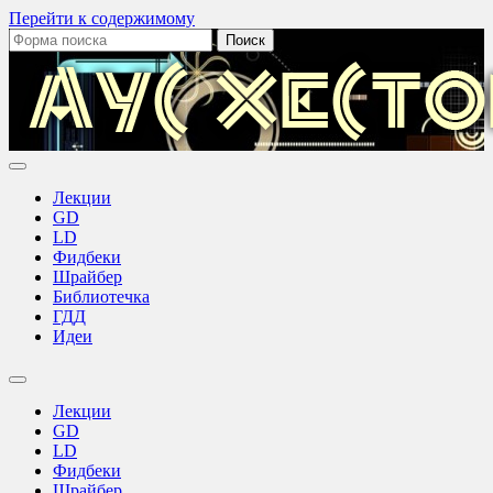
Перейти к содержимому
Поиск:
Аус
Хестов
Лекции
GD
LD
Фидбеки
Шрайбер
Библиотечка
ГДД
Идеи
Переключить
поле
Лекции
поиска
GD
LD
Фидбеки
Шрайбер