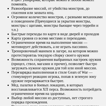
поменять.
Разнообразие миссий, от убийства монстров, до
спасения или захвата нпц.
Огромное количество монстров, с разными механиками
и поведением (Прячущиеся за укрытия монстры,
монстры с щитами, монстры бьющие через террейн и
т.п.)
Быстрые переходы по карте в виде дверей и проходов
Карта уровня со всеми местами и переходами.
Ограниченное время на выполнение мисии —
мотивирует действовать, а не играть пассивно.
Тренировочный манекен в лагере, на котором можно
протестировтаь текущую сборку своего оружия
Возможность сохранения выбранных настроек оружия
(прицел, ствол, магазин и прочее), позволяет быстро
загружать нужное оружия для той или иной миссии.
Перезарядка выполненная в стиле Gears of War —
стимулирует реакцию игрока, попав в зеленую зону
оружие перезаряжается быстрее.
Мед. палатки в боевых локациях, в которых
восстанавливается ХП перса. Возможность потрейдить
ограниченное время на здоровье.
Выбор любой миссии из доступных, нет строгого
порядка прохождения.