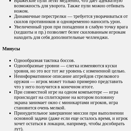
Вражеские пули летят медленно, что дает адекватную
возможность для уворота. Также пули можно отбивать
ножом.
Динамичные перестрелки — требуется уворачиваться от
скилов противников и одновременно наносить урон.
Увеличенный урон при попадении в слабую точку врага
(хедшоты и пр.) позволяет белее скилованным игрокам
находить для себя дополнительные челленджи.
Минусы
Однообразная тактика боссов.
Однообразные уровни — слегка изменяются куски
уровня, но это все тот же уровень с измененной целью.
Неинформативное описание апгрейдов стрелкового
оружия — игрок может только примерно представить
что у него получится в конечном итоге.
При совместной игре на одном компьютере — игра
происходит на сплитскрине на котором половину
экрана занимает окно с миникартами игроков, игра
становится очень мелкой.
Принудительное завершение миссии при выполнении
основной задачи (даже если еще осталось время, и игрок
хочет остаться в локации, например, чтобы дособирать
лут).