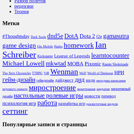
Разбор полетов
рецензии
Теория
Метки
DotA
dnd5e
gamasutra
Dota 2
#Thoughtsday
f2p
Dark Souls
Ian
homework
game design
Glu Mobile
Hades
Schreiber
learntocounter
League of Legends
Kickstarter
Michael Lowell
mkwtad
MOBA
Pixonic
Ramin Shokrizade
Wenman
НРИ
The Strix Chronicles
TTRPG
VtR
WoD
World of Darkness
гейм-дизайн
днд
дайджест
инди
геймдизайн
методика написания
миростроение
нарративный
игрового сюжета
монетизация
нарратив
настольные ролевые игры
новости
перевод
дизайн
работа
психология игр
разработка игр
реалистичные модели
сеттинг
Популярные записи и страницы