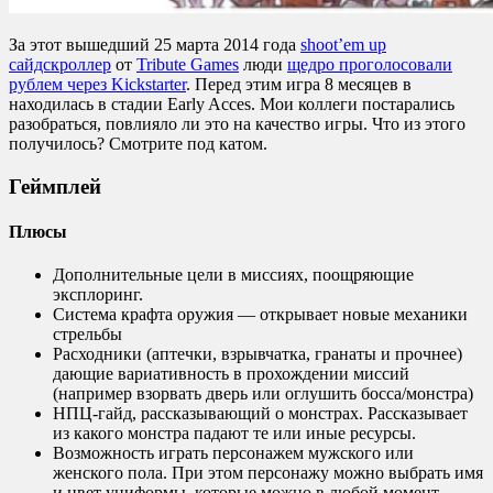
За этот вышедший 25 марта 2014 года
shoot’em up
сайдскроллер
от
Tribute Games
люди
щедро проголосовали
рублем через Kickstarter
. Перед этим игра 8 месяцев в
находилась в стадии Early Acces. Мои коллеги постарались
разобраться, повлияло ли это на качество игры. Что из этого
получилось? Смотрите под катом.
Геймплей
Плюсы
Дополнительные цели в миссиях, поощряющие
эксплоринг.
Система крафта оружия — открывает новые механики
стрельбы
Расходники (аптечки, взрывчатка, гранаты и прочнее)
дающие вариативность в прохождении миссий
(например взорвать дверь или оглушить босса/монстра)
НПЦ-гайд, рассказывающий о монстрах. Рассказывает
из какого монстра падают те или иные ресурсы.
Возможность играть персонажем мужского или
женского пола. При этом персонажу можно выбрать имя
и цвет униформы, которые можно в любой момент