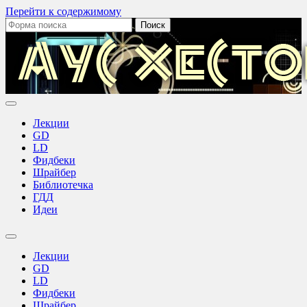
Перейти к содержимому
Поиск:
Аус
Хестов
Лекции
GD
LD
Фидбеки
Шрайбер
Библиотечка
ГДД
Идеи
Переключить
поле
Лекции
поиска
GD
LD
Фидбеки
Шрайбер