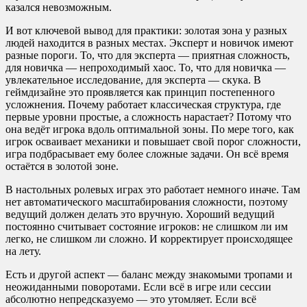
казался невозможным.
И вот ключевой вывод для практики: золотая зона у разных
людей находится в разных местах. Эксперт и новичок имеют
разные пороги. То, что для эксперта — приятная сложность,
для новичка — непроходимый хаос. То, что для новичка —
увлекательное исследование, для эксперта — скука. В
геймдизайне это проявляется как принцип постепенного
усложнения. Почему работает классическая структура, где
первые уровни простые, а сложность нарастает? Потому что
она ведёт игрока вдоль оптимальной зоны. По мере того, как
игрок осваивает механики и повышает свой порог сложности,
игра подбрасывает ему более сложные задачи. Он всё время
остаётся в золотой зоне.
В настольных ролевых играх это работает немного иначе. Там
нет автоматического масштабирования сложности, поэтому
ведущий должен делать это вручную. Хороший ведущий
постоянно считывает состояние игроков: не слишком ли им
легко, не слишком ли сложно. И корректирует происходящее
на лету.
Есть и другой аспект — баланс между знакомыми тропами и
неожиданными поворотами. Если всё в игре или сессии
абсолютно непредсказуемо — это утомляет. Если всё