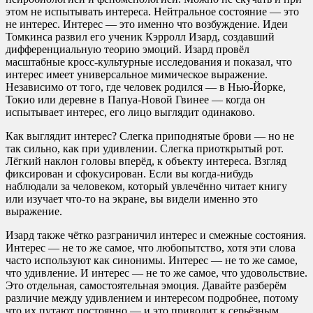
этом не испытывать интереса. Нейтральное состояние — это
не интерес. Интерес — это именно что возбуждение. Идеи
Томкинса развил его ученик Кэрролл Изард, создавший
дифференциальную теорию эмоций. Изард провёл
масштабные кросс-культурные исследования и показал, что
интерес имеет универсальное мимическое выражение.
Независимо от того, где человек родился — в Нью-Йорке,
Токио или деревне в Папуа-Новой Гвинее — когда он
испытывает интерес, его лицо выглядит одинаково.
Как выглядит интерес? Слегка приподнятые брови — но не
так сильно, как при удивлении. Слегка приоткрытый рот.
Лёгкий наклон головы вперёд, к объекту интереса. Взгляд
фиксирован и сфокусирован. Если вы когда-нибудь
наблюдали за человеком, который увлечённо читает книгу
или изучает что-то на экране, вы видели именно это
выражение.
Изард также чётко разграничил интерес и смежные состояния.
Интерес — не то же самое, что любопытство, хотя эти слова
часто используют как синонимы. Интерес — не то же самое,
что удивление. И интерес — не то же самое, что удовольствие.
Это отдельная, самостоятельная эмоция. Давайте разберём
различие между удивлением и интересом подробнее, потому
что их путают постоянно — и это приводит к серьёзным