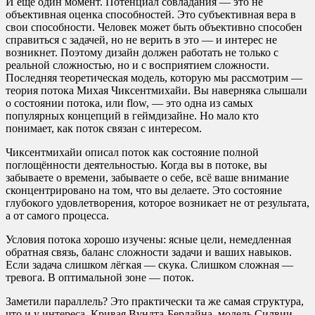
И ещё один момент. Потенциал совладания — это не
объективная оценка способностей. Это субъективная вера в
свои способности. Человек может быть объективно способен
справиться с задачей, но не верить в это — и интерес не
возникнет. Поэтому дизайн должен работать не только с
реальной сложностью, но и с восприятием сложности.
Последняя теоретическая модель, которую мы рассмотрим —
теория потока Михая Чиксентмихайи. Вы наверняка слышали
о состоянии потока, или flow, — это одна из самых
популярных концепций в геймдизайне. Но мало кто
понимает, как поток связан с интересом.
Чиксентмихайи описал поток как состояние полной
поглощённости деятельностью. Когда вы в потоке, вы
забываете о времени, забываете о себе, всё ваше внимание
сконцентрировано на том, что вы делаете. Это состояние
глубокого удовлетворения, которое возникает не от результата,
а от самого процесса.
Условия потока хорошо изучены: ясные цели, немедленная
обратная связь, баланс сложности задачи и ваших навыков.
Если задача слишком лёгкая — скука. Слишком сложная —
тревога. В оптимальной зоне — поток.
Заметили параллель? Это практически та же самая структура,
что и у интереса. Кривая Вундта-Берлайна, модель Силвии —