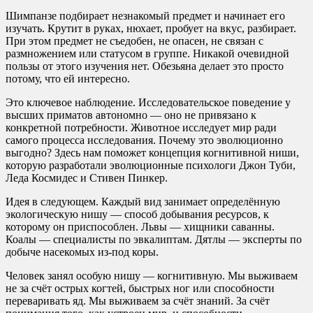
Шимпанзе подбирает незнакомый предмет и начинает его
изучать. Крутит в руках, нюхает, пробует на вкус, разбирает.
При этом предмет не съедобен, не опасен, не связан с
размножением или статусом в группе. Никакой очевидной
пользы от этого изучения нет. Обезьяна делает это просто
потому, что ей интересно.
Это ключевое наблюдение. Исследовательское поведение у
высших приматов автономно — оно не привязано к
конкретной потребности. Животное исследует мир ради
самого процесса исследования. Почему это эволюционно
выгодно? Здесь нам поможет концепция когнитивной ниши,
которую разработали эволюционные психологи Джон Туби,
Леда Космидес и Стивен Пинкер.
Идея в следующем. Каждый вид занимает определённую
экологическую нишу — способ добывания ресурсов, к
которому он приспособлен. Львы — хищники саванны.
Коалы — специалисты по эвкалиптам. Дятлы — эксперты по
добыче насекомых из-под коры.
Человек занял особую нишу — когнитивную. Мы выживаем
не за счёт острых когтей, быстрых ног или способности
переваривать яд. Мы выживаем за счёт знаний. За счёт