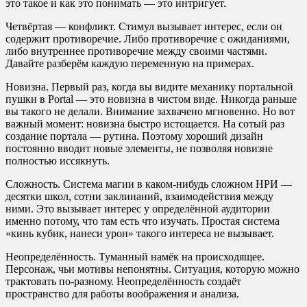
это такое и как это понимать — это интригует.
Четвёртая — конфликт. Стимул вызывает интерес, если он
содержит противоречие. Либо противоречие с ожиданиями,
либо внутреннее противоречие между своими частями.
Давайте разберём каждую переменную на примерах.
Новизна. Первый раз, когда вы видите механику портальной
пушки в Portal — это новизна в чистом виде. Никогда раньше
вы такого не делали. Внимание захвачено мгновенно. Но вот
важный момент: новизна быстро истощается. На сотый раз
создание портала — рутина. Поэтому хороший дизайн
постоянно вводит новые элементы, не позволяя новизне
полностью иссякнуть.
Сложность. Система магии в каком-нибудь сложном НРИ —
десятки школ, сотни заклинаний, взаимодействия между
ними. Это вызывает интерес у определённой аудитории
именно потому, что там есть что изучать. Простая система
«кинь кубик, нанеси урон» такого интереса не вызывает.
Неопределённость. Туманный намёк на происходящее.
Персонаж, чьи мотивы непонятны. Ситуация, которую можно
трактовать по-разному. Неопределённость создаёт
пространство для работы воображения и анализа.