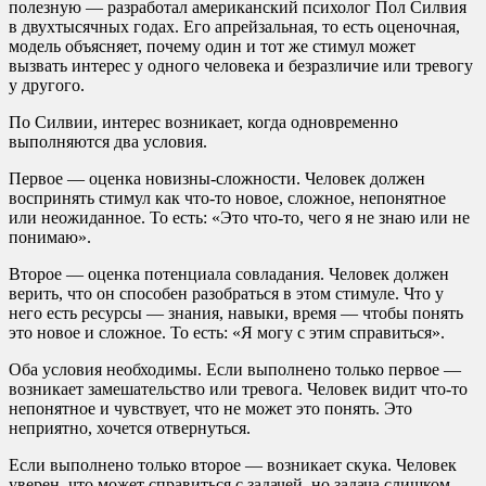
полезную — разработал американский психолог Пол Силвия
в двухтысячных годах. Его апрейзальная, то есть оценочная,
модель объясняет, почему один и тот же стимул может
вызвать интерес у одного человека и безразличие или тревогу
у другого.
По Силвии, интерес возникает, когда одновременно
выполняются два условия.
Первое — оценка новизны-сложности. Человек должен
воспринять стимул как что-то новое, сложное, непонятное
или неожиданное. То есть: «Это что-то, чего я не знаю или не
понимаю».
Второе — оценка потенциала совладания. Человек должен
верить, что он способен разобраться в этом стимуле. Что у
него есть ресурсы — знания, навыки, время — чтобы понять
это новое и сложное. То есть: «Я могу с этим справиться».
Оба условия необходимы. Если выполнено только первое —
возникает замешательство или тревога. Человек видит что-то
непонятное и чувствует, что не может это понять. Это
неприятно, хочется отвернуться.
Если выполнено только второе — возникает скука. Человек
уверен, что может справиться с задачей, но задача слишком