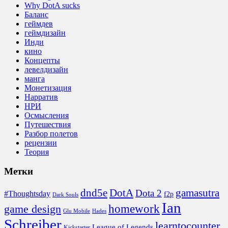
Why DotA sucks
Баланс
геймдев
геймдизайн
Инди
кино
Концепты
левелдизайн
манга
Монетизация
Нарратив
НРИ
Осмысления
Путешествия
Разбор полетов
рецензии
Теория
Метки
DotA
dnd5e
gamasutra
Dota 2
#Thoughtsday
f2p
Dark Souls
Ian
homework
game design
Glu Mobile
Hades
Schreiber
learntocounter
League of Legends
Kickstarter