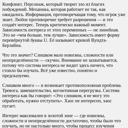
Конфликт. Персонаж, который творит зло из благих
побуждений. Механика, которая работает не так, как
ожидалось. Информация, противоречащая тому, что игрок уже
знает. Любое противоречие требует разрешения — и это
создаёт интерес. Теперь критически важный момент.
Зависимость интереса от этих переменных — не линейная.
Это не «чем больше, тем лучше». Зависимость имеет форму
перевёрнутой буквы U. Её называют кривой Вундта-
Берлайна.
Что это значит? Слишком мало новизны, сложности или
неопределённости — скучно. Внимание не захватывается,
потому что система интереса не видит здесь ничего, что
стоило бы изучать. Всё уже известно, понятно и
предсказуемо.
Слишком много — и возникает противоположная проблема.
Тревога, замешательство, когнитивная перегрузка. Система
интереса как бы говорит: «Это слишком, я не могу это
обработать, нужно отступить». Хаос не интересен, хаос
пугает.
Интерес максимален в золотой зоне — где новизны,
сложности и неопределённости достаточно, чтобы было что
изучать, но не настолько много, чтобы процесс изучения