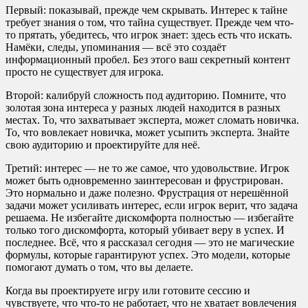
Первый: показывай, прежде чем скрывать. Интерес к тайне
требует знания о том, что тайна существует. Прежде чем что-
то прятать, убедитесь, что игрок знает: здесь есть что искать.
Намёки, следы, упоминания — всё это создаёт
информационный пробел. Без этого ваш секретный контент
просто не существует для игрока.
Второй: калибруй сложность под аудиторию. Помните, что
золотая зона интереса у разных людей находится в разных
местах. То, что захватывает эксперта, может сломать новичка.
То, что вовлекает новичка, может усыпить эксперта. Знайте
свою аудиторию и проектируйте для неё.
Третий: интерес — не то же самое, что удовольствие. Игрок
может быть одновременно заинтересован и фрустрирован.
Это нормально и даже полезно. Фрустрация от нерешённой
задачи может усиливать интерес, если игрок верит, что задача
решаема. Не избегайте дискомфорта полностью — избегайте
только того дискомфорта, который убивает веру в успех. И
последнее. Всё, что я рассказал сегодня — это не магические
формулы, которые гарантируют успех. Это модели, которые
помогают думать о том, что вы делаете.
Когда вы проектируете игру или готовите сессию и
чувствуете, что что-то не работает, что не хватает вовлечения