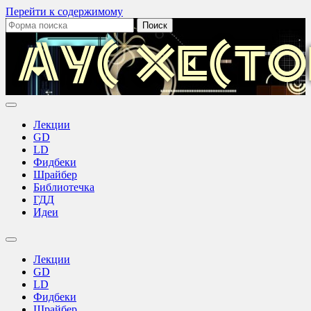
Перейти к содержимому
Поиск:
Аус
Хестов
Лекции
GD
LD
Фидбеки
Шрайбер
Библиотечка
ГДД
Идеи
Переключить
поле
Лекции
поиска
GD
LD
Фидбеки
Шрайбер