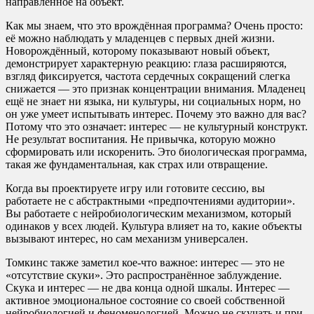
направленное на объект.
Как мы знаем, что это врождённая программа? Очень просто:
её можно наблюдать у младенцев с первых дней жизни.
Новорождённый, которому показывают новый объект,
демонстрирует характерную реакцию: глаза расширяются,
взгляд фиксируется, частота сердечных сокращений слегка
снижается — это признак концентрации внимания. Младенец
ещё не знает ни языка, ни культуры, ни социальных норм, но
он уже умеет испытывать интерес. Почему это важно для вас?
Потому что это означает: интерес — не культурный конструкт.
Не результат воспитания. Не привычка, которую можно
сформировать или искоренить. Это биологическая программа,
такая же фундаментальная, как страх или отвращение.
Когда вы проектируете игру или готовите сессию, вы
работаете не с абстрактными «предпочтениями аудитории».
Вы работаете с нейробиологическим механизмом, который
одинаков у всех людей. Культура влияет на то, какие объекты
вызывают интерес, но сам механизм универсален.
Томкинс также заметил кое-что важное: интерес — это не
«отсутствие скуки». Это распространённое заблуждение.
Скука и интерес — не два конца одной шкалы. Интерес —
активное эмоциональное состояние со своей собственной
нейробиологией и феноменологией. Можно не скучать и при