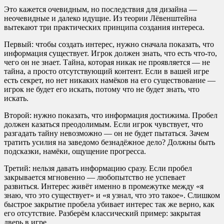
Это кажется очевидным, но последствия для дизайна —
неочевидные и далеко идущие. Из теории Лёвенштейна
вытекают три практических принципа создания интереса.
Первый: чтобы создать интерес, нужно сначала показать, что
информация существует. Игрок должен знать, что есть что-то,
чего он не знает. Тайна, которая никак не проявляется — не
тайна, а просто отсутствующий контент. Если в вашей игре
есть секрет, но нет никаких намёков на его существование —
игрок не будет его искать, потому что не будет знать, что
искать.
Второй: нужно показать, что информация достижима. Пробел
должен казаться преодолимым. Если игрок чувствует, что
разгадать тайну невозможно — он не будет пытаться. Зачем
тратить усилия на заведомо безнадёжное дело? Должны быть
подсказки, намёки, ощущение прогресса.
Третий: нельзя давать информацию сразу. Если пробел
закрывается мгновенно — любопытство не успевает
развиться. Интерес живёт именно в промежутке между «я
знаю, что это существует» и «я узнал, что это такое». Слишком
быстрое закрытие пробела убивает интерес так же верно, как
его отсутствие. Разберём классический пример: закрытая
дверь в игре.