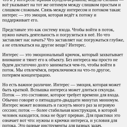
всё указывает на тот же оптимум между слишком простым и
слишком сложным. Связь между интересом и потоком такая:
интерес — это эмоция, которая ведёт к потоку и
поддерживает его.
Представьте это как систему входа. Чтобы войти в поток,
нужно начать деятельность и погрузиться в неё. Но что
заставляет нас начать? Что заставляет нас погружаться глубже,
а не отвлекаться на другие вещи? Интерес.
Интерес — это эмоциональный крючок, который захватывает
внимание и тянет его к объекту. Без интереса мы просто не
будем достаточно долго заниматься чем-то, чтобы войти в
поток. Мы отвлечёмся, переключимся на что-то другое,
потеряем концентрацию.
Но есть важное различие. Интерес — эмоция, которая может
быть краткой. Вспышка интереса может длиться секунды.
Поток — это состояние, которое требует времени для входа.
Обычно говорят о пятнадцати-двадцати минутах минимум.
Интерес может возникать и гаснуть много раз за игровую
сессию; поток — более стабильная конструкция, в которой
человек находится, пока не будет прерван. Для практики это
означает вот что: нужны и крючки интереса, и условия для
потока. Это разные инструменты для разных задач.