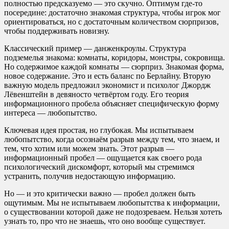
полностью предсказуемо — это скучно. Оптимум где-то
посередине: достаточно знакомая структура, чтобы игрок мог
ориентироваться, но с достаточным количеством сюрпризов,
чтобы поддерживать новизну.
Классический пример — данженкроулы. Структура
подземелья знакома: комнаты, коридоры, монстры, сокровища.
Но содержимое каждой комнаты — сюрприз. Знакомая форма,
новое содержание. Это и есть баланс по Берлайну. Вторую
важную модель предложил экономист и психолог Джордж
Лёвенштейн в девяносто четвёртом году. Его теория
информационного пробела объясняет специфическую форму
интереса — любопытство.
Ключевая идея простая, но глубокая. Мы испытываем
любопытство, когда осознаём разрыв между тем, что знаем, и
тем, что хотим или можем знать. Этот разрыв —
информационный пробел — ощущается как своего рода
психологический дискомфорт, который мы стремимся
устранить, получив недостающую информацию.
Но — и это критически важно — пробел должен быть
ощутимым. Мы не испытываем любопытства к информации,
о существовании которой даже не подозреваем. Нельзя хотеть
узнать то, про что не знаешь, что оно вообще существует.