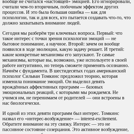
вообще не считался «настоящей» эмоцией. Его игнорировали,
считали чем-то вторичным, побочным эффектом других
процессов. И это была большая ошибка — как для
психологии, так и для всех, кто пытается создавать что-то, что
должно захватывать внимание людей.
Сегодня мы разберём три ключевых вопроса. Первый: что
такое интерес с точки зрения психологии эмоций — не
бытовое понимание, а научное. Второй: зачем он вообще
появился в ходе эволюции, какую задачу решает. И третий:
какие конкретные механизмы его запускают. Те самые
механизмы, которые вы, возможно, уже используете в своей
работе интуитивно, но теперь сможете применять осознанно.
Начнём с фундамента. В шестидесятых годах американский
психолог Сильван Томкинс предложил теорию, которая
изменила понимание эмоций. Он выделил девять
врождённых аффективных программ — базовых
эмоциональных реакций, с которыми мы рождаемся. Не
учимся им, не перенимаем от родителей — они встроены в
нас биологически.
И одной из этих девяти программ был интерес. Томкинс
назвал его «интерес-возбуждение» — interest-excitement.
Обратите внимание на эту связку. Интерес — это не
пассивное состояние созерцания. Это активное возбуждение,