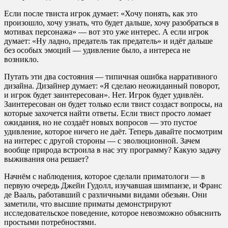
Если после твиста игрок думает: «Хочу понять, как это
произошло, хочу узнать, что будет дальше, хочу разобраться в
мотивах персонажа» — вот это уже интерес. А если игрок
думает: «Ну ладно, предатель так предатель» и идёт дальше
без особых эмоций — удивление было, а интереса не
возникло.
Путать эти два состояния — типичная ошибка нарративного
дизайна. Дизайнер думает: «Я сделаю неожиданный поворот,
и игрок будет заинтересован». Нет. Игрок будет удивлён.
Заинтересован он будет только если твист создаст вопросы, на
которые захочется найти ответы. Если твист просто ломает
ожидания, но не создаёт новых вопросов — это пустое
удивление, которое ничего не даёт. Теперь давайте посмотрим
на интерес с другой стороны — с эволюционной. Зачем
вообще природа встроила в нас эту программу? Какую задачу
выживания она решает?
Начнём с наблюдения, которое сделали приматологи — в
первую очередь Джейн Гудолл, изучавшая шимпанзе, и Франс
де Вааль, работавший с различными видами обезьян. Они
заметили, что высшие приматы демонстрируют
исследовательское поведение, которое невозможно объяснить
простыми потребностями.