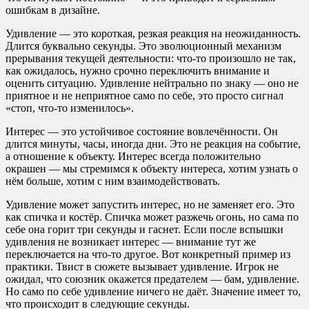
ошибкам в дизайне.
Удивление — это короткая, резкая реакция на неожиданность.
Длится буквально секунды. Это эволюционный механизм
прерывания текущей деятельности: что-то произошло не так,
как ожидалось, нужно срочно переключить внимание и
оценить ситуацию. Удивление нейтрально по знаку — оно не
приятное и не неприятное само по себе, это просто сигнал
«стоп, что-то изменилось».
Интерес — это устойчивое состояние вовлечённости. Он
длится минуты, часы, иногда дни. Это не реакция на событие,
а отношение к объекту. Интерес всегда положительно
окрашен — мы стремимся к объекту интереса, хотим узнать о
нём больше, хотим с ним взаимодействовать.
Удивление может запустить интерес, но не заменяет его. Это
как спичка и костёр. Спичка может разжечь огонь, но сама по
себе она горит три секунды и гаснет. Если после вспышки
удивления не возникает интерес — внимание тут же
переключается на что-то другое. Вот конкретный пример из
практики. Твист в сюжете вызывает удивление. Игрок не
ожидал, что союзник окажется предателем — бам, удивление.
Но само по себе удивление ничего не даёт. Значение имеет то,
что происходит в следующие секунды.