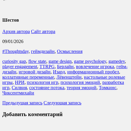
Шестов
Архив автора
Сайт автора
09/01/2026
#Thoughtsday
,
геймдизайн
,
Осмысления
curiosity gap
,
flow state
,
game design
,
game psychology
,
gamedev
,
player engagement
,
TTRPG
,
Берлайн
,
вовлечение игрока
,
гейм-
дизайн
,
игровой дизайн
,
Изард
,
информационный пробел
,
коллативные переменные
,
Лёвенштейн
,
настольные ролевые
игры
,
НРИ
,
психология игр
,
психология эмоций
,
разработка
игр
,
Силвия
,
состояние потока
,
теория эмоций
,
Томкинс
,
Чиксентмихайи
Предыдущая запись
Следующая запись
Добавить комментарий