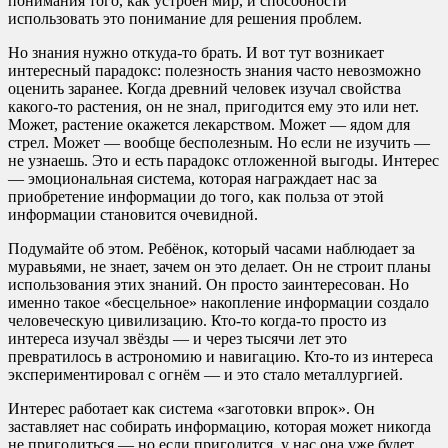
понимания того, как устроен мир, и способности
использовать это понимание для решения проблем.
Но знания нужно откуда-то брать. И вот тут возникает
интересный парадокс: полезность знания часто невозможно
оценить заранее. Когда древний человек изучал свойства
какого-то растения, он не знал, пригодится ему это или нет.
Может, растение окажется лекарством. Может — ядом для
стрел. Может — вообще бесполезным. Но если не изучить —
не узнаешь. Это и есть парадокс отложенной выгоды. Интерес
— эмоциональная система, которая награждает нас за
приобретение информации до того, как польза от этой
информации становится очевидной.
Подумайте об этом. Ребёнок, который часами наблюдает за
муравьями, не знает, зачем он это делает. Он не строит планы
использования этих знаний. Он просто заинтересован. Но
именно такое «бесцельное» накопление информации создало
человеческую цивилизацию. Кто-то когда-то просто из
интереса изучал звёзды — и через тысячи лет это
превратилось в астрономию и навигацию. Кто-то из интереса
экспериментировал с огнём — и это стало металлургией.
Интерес работает как система «заготовки впрок». Он
заставляет нас собирать информацию, которая может никогда
не пригодиться — но если пригодится, у нас она уже будет.