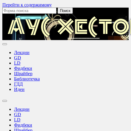
Перейти к содержимому
Поиск:
Аус
Хестов
Лекции
GD
LD
Фидбеки
Шрайбер
Библиотечка
ГДД
Идеи
Переключить
поле
Лекции
поиска
GD
LD
Фидбеки
Шрайбер