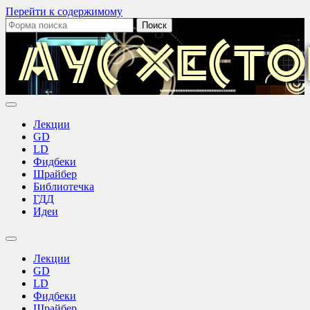
Перейти к содержимому
Поиск:
Аус
Хестов
Лекции
GD
LD
Фидбеки
Шрайбер
Библиотечка
ГДД
Идеи
Переключить
поле
Лекции
поиска
GD
LD
Фидбеки
Шрайбер