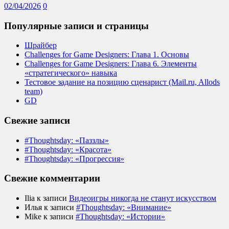
02/04/2026
0
Популярные записи и страницы
Шрайбер
Challenges for Game Designers: Глава 1. Основы
Challenges for Game Designers: Глава 6. Элементы
«стратегического» навыка
Тестовое задание на позицию сценарист (Mail.ru, Allods
team)
GD
Свежие записи
#Thoughtsday: «Паззлы»
#Thoughtsday: «Красота»
#Thoughtsday: «Прогрессия»
Свежие комментарии
Ilia
к записи
Видеоигры никогда не станут искусством
Илья
к записи
#Thoughtsday: «Внимание»
Mike
к записи
#Thoughtsday: «Истории»