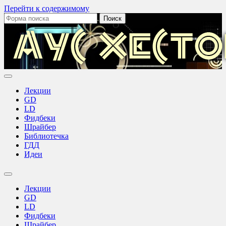
Перейти к содержимому
Поиск:
Аус
Хестов
Лекции
GD
LD
Фидбеки
Шрайбер
Библиотечка
ГДД
Идеи
Переключить
поле
Лекции
поиска
GD
LD
Фидбеки
Шрайбер