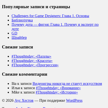
Популярные записи и страницы
Challenges for Game Designers: Глава 1. Основы
Библиотечка
Почему дота — фигня: Глава 1. Почему я эксперт по
доте
GD
Шрайбер
Свежие записи
#Thoughtsday: «Паззлы»
#Thoughtsday: «Красота»
#Thoughtsday: «Прогрессия»
Свежие комментарии
Ilia
к записи
Видеоигры никогда не станут искусством
Илья
к записи
#Thoughtsday: «Внимание»
Mike
к записи
#Thoughtsday: «Истории»
© 2026
Аус Хестов
— При поддержке
WordPress