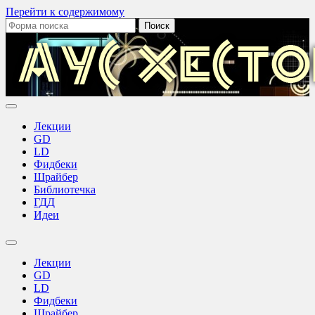
Перейти к содержимому
Поиск:
Аус
Хестов
Лекции
GD
LD
Фидбеки
Шрайбер
Библиотечка
ГДД
Идеи
Переключить
поле
Лекции
поиска
GD
LD
Фидбеки
Шрайбер