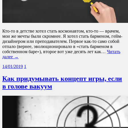
Кто-то в детстве хотел стать космонавтом, кто-то — врачем,
мои же мечты были скромнее. Я хотел стать барменом, гейм-
дизайнером или преподавателем. Первое как-то само собой
отпало (вернее, эволюционировало в «стать барменом в
собственном баре»), второе вот уже десять лет как…
Читать
далее →
14/01/2019
1
Как придумывать концепт игры, если
в голове вакуум