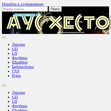
Перейти к содержимому
Поиск:
Аус
Хестов
Лекции
GD
LD
Фидбеки
Шрайбер
Библиотечка
ГДД
Идеи
Переключить
поле
Лекции
поиска
GD
LD
Фидбеки
Шрайбер