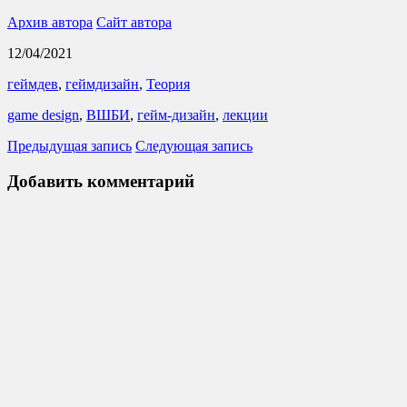
Архив автора
Сайт автора
12/04/2021
геймдев
,
геймдизайн
,
Теория
game design
,
ВШБИ
,
гейм-дизайн
,
лекции
Предыдущая запись
Следующая запись
Добавить комментарий