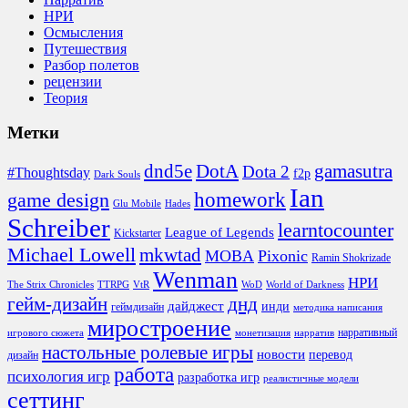
НРИ
Осмысления
Путешествия
Разбор полетов
рецензии
Теория
Метки
DotA
dnd5e
gamasutra
Dota 2
#Thoughtsday
f2p
Dark Souls
Ian
homework
game design
Glu Mobile
Hades
Schreiber
learntocounter
League of Legends
Kickstarter
Michael Lowell
mkwtad
MOBA
Pixonic
Ramin Shokrizade
Wenman
НРИ
The Strix Chronicles
TTRPG
VtR
WoD
World of Darkness
гейм-дизайн
днд
дайджест
инди
геймдизайн
методика написания
миростроение
нарративный
игрового сюжета
монетизация
нарратив
настольные ролевые игры
новости
перевод
дизайн
работа
психология игр
разработка игр
реалистичные модели
сеттинг