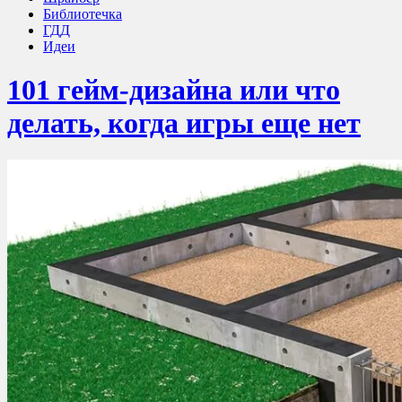
Библиотечка
ГДД
Идеи
101 гейм-дизайна или что
делать, когда игры еще нет