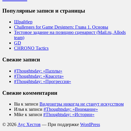
Популярные записи и страницы
Шрайбер
Challenges for Game Designers: Глава 1. Основы
Тестовое задание на позицию сценарист (Mail.ru, Allods
team)
GD
CHRONO Tactics
Свежие записи
#Thoughtsday: «Паззлы»
#Thoughtsday: «Красота»
#Thoughtsday: «Прогрессия»
Свежие комментарии
Ilia
к записи
Видеоигры никогда не станут искусством
Илья
к записи
#Thoughtsday: «Внимание»
Mike
к записи
#Thoughtsday: «Истории»
© 2026
Аус Хестов
— При поддержке
WordPress