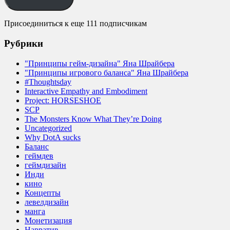
Присоединиться к еще 111 подписчикам
Рубрики
"Принципы гейм-дизайна" Яна Шрайбера
"Принципы игрового баланса" Яна Шрайбера
#Thoughtsday
Interactive Empathy and Embodiment
Project: HORSESHOE
SCP
The Monsters Know What They’re Doing
Uncategorized
Why DotA sucks
Баланс
геймдев
геймдизайн
Инди
кино
Концепты
левелдизайн
манга
Монетизация
Нарратив