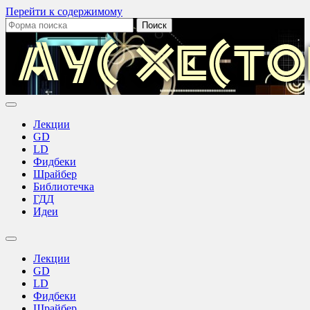
Перейти к содержимому
Поиск:
Аус
Хестов
Лекции
GD
LD
Фидбеки
Шрайбер
Библиотечка
ГДД
Идеи
Переключить
поле
Лекции
поиска
GD
LD
Фидбеки
Шрайбер