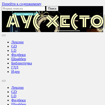
Перейти к содержимому
Поиск:
Аус
Хестов
Лекции
GD
LD
Фидбеки
Шрайбер
Библиотечка
ГДД
Идеи
Переключить
поле
Лекции
поиска
GD
LD
Фидбеки
Шрайбер