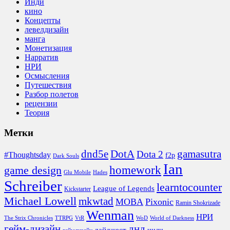
Инди
кино
Концепты
левелдизайн
манга
Монетизация
Нарратив
НРИ
Осмысления
Путешествия
Разбор полетов
рецензии
Теория
Метки
DotA
dnd5e
gamasutra
Dota 2
#Thoughtsday
f2p
Dark Souls
Ian
homework
game design
Glu Mobile
Hades
Schreiber
learntocounter
League of Legends
Kickstarter
Michael Lowell
mkwtad
MOBA
Pixonic
Ramin Shokrizade
Wenman
НРИ
The Strix Chronicles
TTRPG
VtR
WoD
World of Darkness
гейм-дизайн
днд