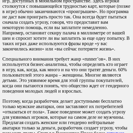
игр, доступных в мобильном пространстве. Здесь игроки
столкнутся с повышающейся трудностью карт, которые (позже
в игре) обычно заканчиваются «проигрышем». Но программа
не даст вам проиграть просто так. Она всегда будет пытаться
сначала создать угрозу, говоря, что предоставит вам
некоторую помощь, если вы заплатите немедленно.
Например, остановит секиру палача в миллиметре от вашей
шеи и спросит хотите ли вы заплатить за еще одну попытку. В
таких играх даже используются фразы вроде «у вас
закончились жизни» или «вы сейчас потеряете жизнь».
Специального внимания требует жанр «runner’ов». В них
используется бизнес-аналитика, чтобы определять кто играет
в игру, как, когда, как много и на что они тратят деньги. 60%
пользователей этого жанра – женщины. Многие являются
детьми. Это уязвимое время для этой группы покупателей,
когда они пытаются понять, что общество ждет от гендерного
поведения молодых людей и взрослых.
Поэтому, когда разработчик делает доступными бесплатно
только мужские аватарки, они заставляют их потребителей
«отказаться от пола». Такое поведение может создать угрозу
для уязвимых игроков, которые на самом деле не мужчины.
Предлагая создать женские или гендерно нейтральные
аватарки только за деньги, разработчик создает угрозу, чтобы