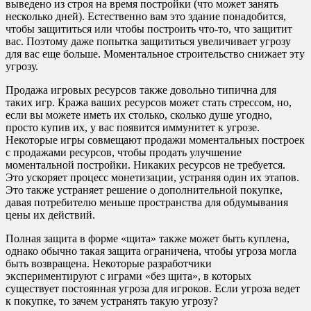
выведено из строя на время постройки (что может занять
несколько дней). Естественно вам это здание понадобится,
чтобы защититься или чтобы построить что-то, что защитит
вас. Поэтому даже попытка защититься увеличивает угрозу
для вас еще больше. Моментальное строительство снижает эту
угрозу.
Продажа игровых ресурсов также довольно типична для
таких игр. Кража ваших ресурсов может стать стрессом, но,
если вы можете иметь их столько, сколько душе угодно,
просто купив их, у вас появится иммунитет к угрозе.
Некоторые игры совмещают продажи моментальных построек
с продажами ресурсов, чтобы продать улучшение
моментальной постройки. Никаких ресурсов не требуется.
Это ускоряет процесс монетизации, устраняя один их этапов.
Это также устраняет решение о дополнительной покупке,
давая потребителю меньше пространства для обдумывания
цены их действий.
Полная защита в форме «щита» также может быть куплена,
однако обычно такая защита ограничена, чтобы угроза могла
быть возвращена. Некоторые разработчики
экспериментируют с играми «без щита», в которых
существует постоянная угроза для игроков. Если угроза ведет
к покупке, то зачем устранять такую угрозу?