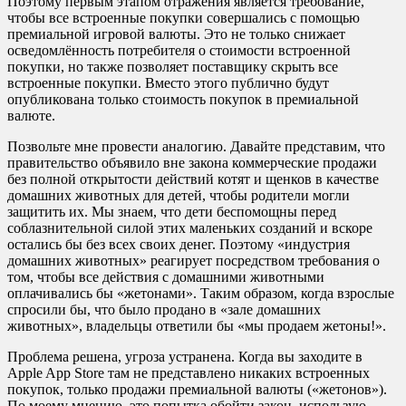
Поэтому первым этапом отражения является требование,
чтобы все встроенные покупки совершались с помощью
премиальной игровой валюты. Это не только снижает
осведомлённость потребителя о стоимости встроенной
покупки, но также позволяет поставщику скрыть все
встроенные покупки. Вместо этого публично будут
опубликована только стоимость покупок в премиальной
валюте.
Позвольте мне провести аналогию. Давайте представим, что
правительство объявило вне закона коммерческие продажи
без полной открытости действий котят и щенков в качестве
домашних животных для детей, чтобы родители могли
защитить их. Мы знаем, что дети беспомощны перед
соблазнительной силой этих маленьких созданий и вскоре
остались бы без всех своих денег. Поэтому «индустрия
домашних животных» реагирует посредством требования о
том, чтобы все действия с домашними животными
оплачивались бы «жетонами». Таким образом, когда взрослые
спросили бы, что было продано в «зале домашних
животных», владельцы ответили бы «мы продаем жетоны!».
Проблема решена, угроза устранена. Когда вы заходите в
Apple App Store там не представлено никаких встроенных
покупок, только продажи премиальной валюты («жетонов»).
По моему мнению, это попытка обойти закон, использую