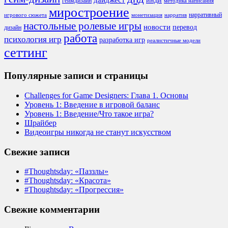
дайджест
инди
геймдизайн
методика написания
миростроение
нарративный
игрового сюжета
монетизация
нарратив
настольные ролевые игры
новости
перевод
дизайн
работа
психология игр
разработка игр
реалистичные модели
сеттинг
Популярные записи и страницы
Challenges for Game Designers: Глава 1. Основы
Уровень 1: Введение в игровой баланс
Уровень 1: Введение/Что такое игра?
Шрайбер
Видеоигры никогда не станут искусством
Свежие записи
#Thoughtsday: «Паззлы»
#Thoughtsday: «Красота»
#Thoughtsday: «Прогрессия»
Свежие комментарии