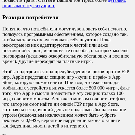
повысить траты. Статья в Вашингтон Пресс более
детально
описывает эту ситуацию.
Реакция потребителя
Понятно, что потребители могут чувствовать себя неуютно,
пользуясь программным обеспечением, которое создано так,
чтобы заставить их чувствовать себя неуютно. Пока
некоторые из них адаптируются к частой или даже
постоянной угрозе, используя те способы, о которых мы еще
поговорим (исключая оскорбительную обстановку и военное
время). Другие переходят на платные игры.
Чтобы подстроиться под предубеждение игроков против F2P
игр, Apple представил секцию игр «купи и играй» в App
Store, которую сложно найти. При том, что ежегодно для
мобильных устройств выпускается более 500 000 «игр», факт
того, что Apple смогли поместить в эту секцию только 100
игр, говорит о многом. А также о многом говорит тот факт,
что автор не смог найти ни одной F2P игры в App Store,
которая на сегодняшний день не полагалась бы на создание
угрозы (возможным исключением может быть «убрать
рекламу за 0,99$», вероятное нарушение закона о защите
конфиденциальности детей в интернете).