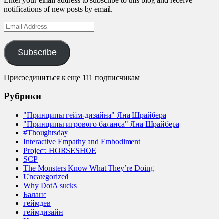
Enter your email address to subscribe to this blog and receive
notifications of new posts by email.
Email
Address
Subscribe
Присоединиться к еще 111 подписчикам
Рубрики
"Принципы гейм-дизайна" Яна Шрайбера
"Принципы игрового баланса" Яна Шрайбера
#Thoughtsday
Interactive Empathy and Embodiment
Project: HORSESHOE
SCP
The Monsters Know What They’re Doing
Uncategorized
Why DotA sucks
Баланс
геймдев
геймдизайн