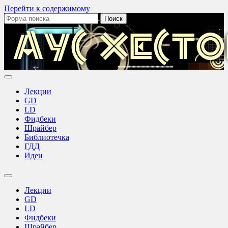
Перейти к содержимому
Поиск:
Аус
Хестов
Лекции
GD
LD
Фидбеки
Шрайбер
Библиотечка
ГДД
Идеи
Переключить
поле
Лекции
поиска
GD
LD
Фидбеки
Шрайбер