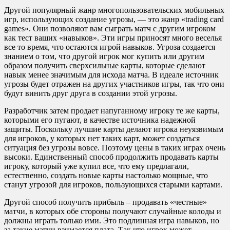
Другой популярный жанр многопользовательских мобильных
игр, использующих создание угрозы, — это жанр «trading card
games». Они позволяют вам сыграть матч с другим игроком
как тест ваших «навыков». Эти игры приносят много веселья
все то время, что остаются игрой навыков. Угроза создается
знанием о том, что другой игрок мог купить или другим
образом получить сверхсильные карты, которые сделают
навык менее значимым для исхода матча. В идеале источник
угрозы будет отражен на других участников игры, так что они
будут винить друг друга в создании этой угрозы.
Разработчик затем продает напуганному игроку те же карты,
которыми его пугают, в качестве источника надежной
защиты. Поскольку лучшие карты делают игрока неуязвимым
для игроков, у которых нет таких карт, может создаться
ситуация без угрозы вовсе. Поэтому цены в таких играх очень
высоки. Единственный способ продолжить продавать карты
игроку, который уже купил все, что ему предлагали,
естественно, создать новые карты настолько мощные, что
станут угрозой для игроков, пользующихся старыми картами.
Другой способ получить прибыль – продавать «честные»
матчи, в которых обе стороны получают случайные колоды и
должны играть только ими. Это подлинная игра навыков, но
за такие матчи взимается плата. Так что игрок может