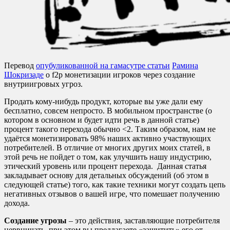
Перевод
опубуликованной на гамасутре статьи
Рамина
Шокризаде
о f2p монетизации игроков через создание
внутриигровых угроз.
Продать кому-нибудь продукт, которые вы уже дали ему
бесплатно, совсем непросто. В мобильном пространстве (о
котором в основном и будет идти речь в данной статье)
процент такого перехода обычно <2. Таким образом, нам не
удаётся монетизировать 98% наших активно участвующих
потребителей. В отличие от многих других моих статей, в
этой речь не пойдет о том, как улучшить нашу индустрию,
этический уровень или процент перехода. Данная статья
закладывает основу для детальных обсуждений (об этом в
следующей статье) того, как такие техники могут создать цепь
негативных отзывов о вашей игре, что помешает получению
дохода.
Создание угрозы
– это действия, заставляющие потребителя
нервничать, при этом вы предлагаете «защитить» его от