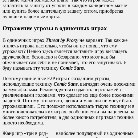
заплатить за защиту от угрозы в каждом конкретном матче
или купить более длительную защиту оптом, приобретая
лучшие и надежные карты.
Отражение угрозы в одиночных играх
В одиночных играх
Threat by Proxy
не вариант. Так как же
отвлечь игрока настолько, чтобы он не понял, что ему
угрожают? Целью здесь является заставить игру выглядеть
дружелюбно, безопасно и безвредно, что мозг как бы
обманывает сам себя и не понимает, что его запугивают. Я
буду называть эту технику
Comic Sans
.
Поэтому одиночные F2P игры с созданием угрозы,
использующие технику
Comic Sans
, выглядят очень похожими
на мультфильмы. Рекомендуется создавать персонажей с
увеличенными головами, что сделает их еще более похожими
на детей. Потому что котята, щенки и малыши не могут быть
угрожающими. Это поможет использовать такую технику и в
многопользовательских играх, особенно если вы нацелены на
более юного потребителя, а для одиночных игр такая техника
просто необходима.
Жанр игр «три в ряд» — наиболее популярный из одиночных