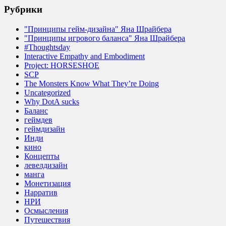
Рубрики
"Принципы гейм-дизайна" Яна Шрайбера
"Принципы игрового баланса" Яна Шрайбера
#Thoughtsday
Interactive Empathy and Embodiment
Project: HORSESHOE
SCP
The Monsters Know What They’re Doing
Uncategorized
Why DotA sucks
Баланс
геймдев
геймдизайн
Инди
кино
Концепты
левелдизайн
манга
Монетизация
Нарратив
НРИ
Осмысления
Путешествия