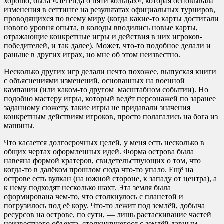
хорошо, была «Легенда о пяти кольцах», которая основывала
изменения в сеттинге на результатах официальных турниров,
проводящихся по всему миру (когда какие-то карты достигали
нового уровня опыта, в колоды вводились новые карты,
отражающие конкретные игры и действия в них игроков-
победителей, и так далее). Может, что-то подобное делали и
раньше в других играх, но мне об этом неизвестно.
Несколько других игр делали нечто похожее, выпуская книги
с объяснениями изменений, основанных на военной
кампании (или каком-то другом масштабном событии). Но
подобно мастеру игры, который ведёт персонажей по заранее
заданному сюжету, такие игры не придавали значения
конкретным действиям игроков, просто полагались на бога из
машины.
Что касается долгосрочных целей, у меня есть несколько в
общих чертах оформленных идей. Форма острова была
навеяна формой кратеров, свидетельствующих о том, что
когда-то в далёком прошлом сюда что-то упало. Ещё на
острове есть вулкан (на южной стороне, к западу от центра), а
к нему подходят несколько шахт. Эта земля была
сформирована чем-то, что столкнулось с планетой и
погрузилось под её кору. Что-то лежит под землёй, добыча
ресурсов на острове, по сути, — лишь растаскивание частей
неизвестного объекта, столкнувшегося с землёй давным-