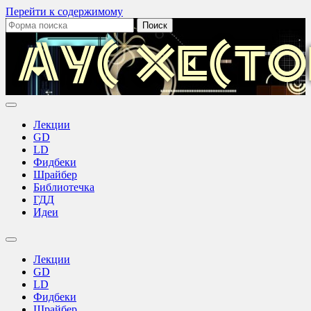
Перейти к содержимому
Поиск:
Аус
Хестов
Лекции
GD
LD
Фидбеки
Шрайбер
Библиотечка
ГДД
Идеи
Переключить
поле
Лекции
поиска
GD
LD
Фидбеки
Шрайбер