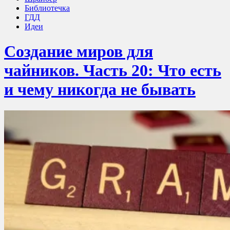
Библиотечка
ГДД
Идеи
Создание миров для
чайников. Часть 20: Что есть
и чему никогда не бывать