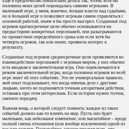
Ещё я предпочитаю обязательно делать так, чтобы хотя бы
половина моих целей порождалась самими игроками. В
маленькой игре, у меня, конечно, больше власти над судьбами,
но в большой игре я позволяют игрокам самим справляться с
основной работой, иначе я бы просто выгорел. Созданные под
игроков краткосрочные цели обычно основываются на
предысториях конкретных персонажей, они разыгрываются
по прошествии определённого срока или если хотя бы
четверть игроков, так или иначе, проявила интерес к
результату.
Созданные под игроков среднесрочные цели проявляются во
взаимодействии персонажей с игровым миром, у них обычно
есть вводная и заключительная игра. Они переключаются в
режим заключительной игры, когда половина игроков во всей
игре знает об этих событиях. Это не универсальное правило,
мой опыт подсказывает, что когда имеешь дело с другими
людьми, ничто не подчиняется точным алгоритмам действия,
оставаясь при этом интересным. Если истории нужен толчок,
смените передачу.
Важная вещь, о которой следует помнить: каждое из таких
событий должно как-то влиять на мир. Пусть оно будет
маленькое, как небольшое изменение, или масштабное – вроде
полной смены отношения (или вообще исключения) одной из
рас или культур. Постарайтесь заранее продумывать, что