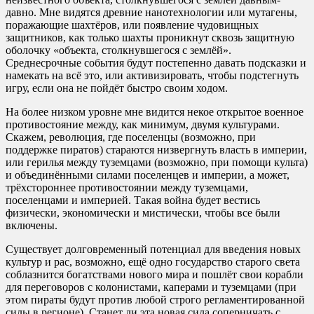
давно. Мне видятся древние нанотехнологии или мутагены,
поражающие шахтёров, или появление чудовищных
защитников, как только шахты проникнут сквозь защитную
оболочку «объекта, столкнувшегося с землёй».
Среднесрочные события будут постепенно давать подсказки и
намекать на всё это, или активизировать, чтобы подстегнуть
игру, если она не пойдёт быстро своим ходом.
На более низком уровне мне видится некое открытое военное
противостояние между, как минимум, двумя культурами.
Скажем, революция, где поселенцы (возможно, при
поддержке пиратов) стараются низвергнуть власть в империи,
или герилья между туземцами (возможно, при помощи культа)
и объединёнными силами поселенцев и империи, а может,
трёхстороннее противостоянии между туземцами,
поселенцами и империей. Такая война будет вестись
физически, экономически и мистически, чтобы все были
включены.
Существует долговременный потенциал для введения новых
культур и рас, возможно, ещё одно государство старого света
соблазнится богатствами нового мира и пошлёт свои корабли
для переговоров с колонистами, каперами и туземцами (при
этом пираты будут против любой строго регламентированной
силы в регионе). Станет ли эта новая сила соперничать с