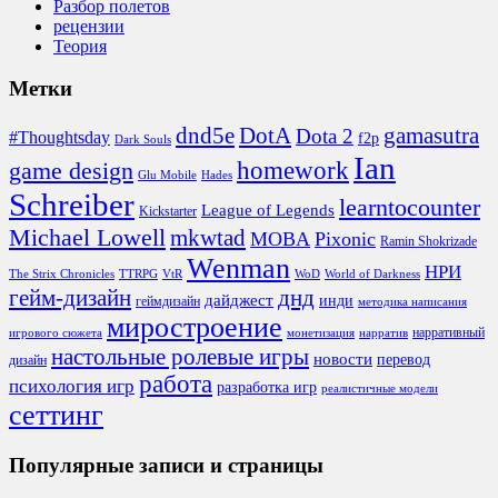
Разбор полетов
рецензии
Теория
Метки
DotA
dnd5e
gamasutra
Dota 2
#Thoughtsday
f2p
Dark Souls
Ian
homework
game design
Glu Mobile
Hades
Schreiber
learntocounter
League of Legends
Kickstarter
Michael Lowell
mkwtad
MOBA
Pixonic
Ramin Shokrizade
Wenman
НРИ
The Strix Chronicles
TTRPG
VtR
WoD
World of Darkness
гейм-дизайн
днд
дайджест
инди
геймдизайн
методика написания
миростроение
нарративный
игрового сюжета
монетизация
нарратив
настольные ролевые игры
новости
перевод
дизайн
работа
психология игр
разработка игр
реалистичные модели
сеттинг
Популярные записи и страницы