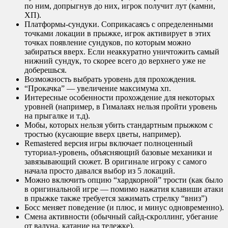
по ним, допрыгнув до них, игрок получит лут (камни,
ХП).
Платформы-сундуки. Соприкасаясь с определенными
точками локации в прыжке, игрок активирует в этих
точках появление сундуков, по которым можно
забираться вверх. Если неаккуратно уничтожить самый
нижний сундук, то скорее всего до верхнего уже не
доберешься.
Возможность выбрать уровень для прохождения.
“Прокачка” — увеличение максимума хп.
Интересные особенности прохождение для некоторых
уровней (например, в Гималаях нельзя пройти уровень
на прыгалке и т.д).
Мобы, которых нельзя убить стандартным прыжком с
тростью (кусающие вверх цветы, например).
Remastered версия игры включает полноценный
туториал-уровень, объясняющий базовые механики и
завязывающий сюжет. В оригинале игроку с самого
начала просто давался выбор из 5 локаций.
Можно включить опцию “хардкорной” трости (как было
в оригинальной игре — помимо нажатия клавиши атаки
в прыжке также требуется зажимать стрелку “вниз”)
Босс меняет поведение (и плюс, и минус одновременно).
Смена активности (обычный сайд-скроллинг, убегание
от валуна, катание на тележке).