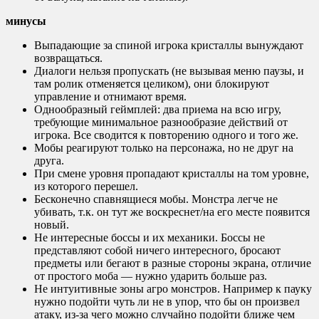
минусы
Выпадающие за спиной игрока кристаллы вынуждают
возвращаться.
Диалоги нельзя пропускать (не вызывая меню паузы, и
там ролик отменяется целиком), они блокируют
управление и отнимают время.
Однообразный геймплей: два приема на всю игру,
требующие минимальное разнообразие действий от
игрока. Все сводится к повторению одного и того же.
Мобы реагируют только на персонажа, но не друг на
друга.
При смене уровня пропадают кристаллы на том уровне,
из которого перешел.
Бесконечно спавнящиеся мобы. Монстра легче не
убивать, т.к. он тут же воскреснет/на его месте появится
новый.
Не интересные боссы и их механики. Боссы не
представляют собой ничего интересного, бросают
предметы или бегают в разные стороны экрана, отличие
от простого моба — нужно ударить больше раз.
Не интуитивные зоны агро монстров. Например к пауку
нужно подойти чуть ли не в упор, что бы он произвел
атаку, из-за чего можно случайно подойти ближе чем