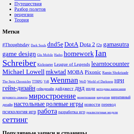
Путешествия
Разбор полетов
рецензии
Теория
Метки
DotA
dnd5e
gamasutra
Dota 2
#Thoughtsday
f2p
Dark Souls
Ian
homework
game design
Glu Mobile
Hades
Schreiber
learntocounter
League of Legends
Kickstarter
Michael Lowell
mkwtad
MOBA
Pixonic
Ramin Shokrizade
Wenman
НРИ
The Strix Chronicles
TTRPG
VtR
WoD
World of Darkness
гейм-дизайн
днд
дайджест
инди
геймдизайн
методика написания
миростроение
нарративный
игрового сюжета
монетизация
нарратив
настольные ролевые игры
новости
перевод
дизайн
работа
психология игр
разработка игр
реалистичные модели
сеттинг
Популярные записи и страницы