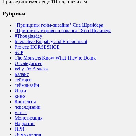
Присоединиться к еще 111 подписчикам
Рубрики
"Принципы гейм-дизайна" Яна Шрайбера
"Принципы игрового баланса" Яна Шрайбера
#Thoughtsday
Interactive Empathy and Embodiment
Project: HORSESHOE
SCP
The Monsters Know What They’re Doing
Uncategorized
Why DotA sucks
Баланс
геймдев
геймдизайн
Инди
кино
Концепты
левелдизайн
манга
Монетизация
Нарратив
НРИ
Осмысления