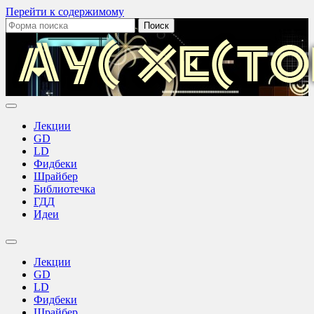
Перейти к содержимому
Поиск:
Аус
Хестов
Лекции
GD
LD
Фидбеки
Шрайбер
Библиотечка
ГДД
Идеи
Переключить
поле
Лекции
поиска
GD
LD
Фидбеки
Шрайбер