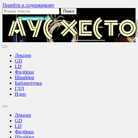
Перейти к содержимому
Поиск:
Аус
Хестов
Лекции
GD
LD
Фидбеки
Шрайбер
Библиотечка
ГДД
Идеи
Переключить
поле
Лекции
поиска
GD
LD
Фидбеки
Шрайбер