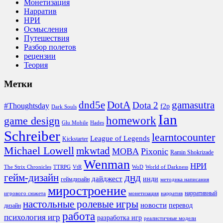
Монетизация
Нарратив
НРИ
Осмысления
Путешествия
Разбор полетов
рецензии
Теория
Метки
DotA
dnd5e
gamasutra
Dota 2
#Thoughtsday
f2p
Dark Souls
Ian
homework
game design
Glu Mobile
Hades
Schreiber
learntocounter
League of Legends
Kickstarter
Michael Lowell
mkwtad
MOBA
Pixonic
Ramin Shokrizade
Wenman
НРИ
The Strix Chronicles
TTRPG
VtR
WoD
World of Darkness
гейм-дизайн
днд
дайджест
инди
геймдизайн
методика написания
миростроение
нарративный
игрового сюжета
монетизация
нарратив
настольные ролевые игры
новости
перевод
дизайн
работа
психология игр
разработка игр
реалистичные модели