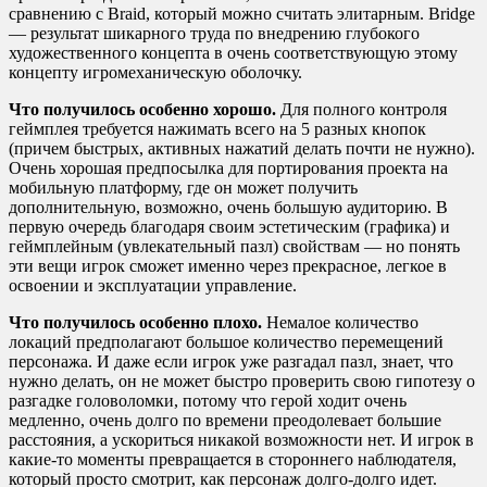
сравнению с Braid, который можно считать элитарным. Bridge
— результат шикарного труда по внедрению глубокого
художественного концепта в очень соответствующую этому
концепту игромеханическую оболочку.
Что получилось особенно хорошо.
Для полного контроля
геймплея требуется нажимать всего на 5 разных кнопок
(причем быстрых, активных нажатий делать почти не нужно).
Очень хорошая предпосылка для портирования проекта на
мобильную платформу, где он может получить
дополнительную, возможно, очень большую аудиторию. В
первую очередь благодаря своим эстетическим (графика) и
геймплейным (увлекательный пазл) свойствам — но понять
эти вещи игрок сможет именно через прекрасное, легкое в
освоении и эксплуатации управление.
Что получилось особенно плохо.
Немалое количество
локаций предполагают большое количество перемещений
персонажа. И даже если игрок уже разгадал пазл, знает, что
нужно делать, он не может быстро проверить свою гипотезу о
разгадке головоломки, потому что герой ходит очень
медленно, очень долго по времени преодолевает большие
расстояния, а ускориться никакой возможности нет. И игрок в
какие-то моменты превращается в стороннего наблюдателя,
который просто смотрит, как персонаж долго-долго идет.