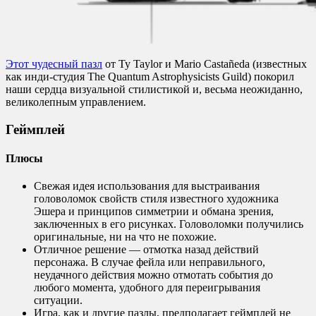
Этот чудесный пазл
от Ty Taylor и Mario Castañeda (известных
как инди-студия The Quantum Astrophysicists Guild) покорил
наши сердца визуальной стилистикой и, весьма неожиданно,
великолепным управлением.
Геймплей
Плюсы
Свежая идея использования для выстраивания
головоломок свойств стиля известного художника
Эшера и принципов симметрии и обмана зрения,
заключенных в его рисунках. Головоломки получились
оригинальные, ни на что не похожие.
Отличное решение — отмотка назад действий
персонажа. В случае фейла или неправильного,
неудачного действия можно отмотать события до
любого момента, удобного для переигрывания
ситуации.
Игра, как и другие пазлы, предполагает геймплей не