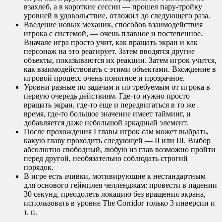
взахлеб, а в короткие сессии — прошел пару-тройку
уровней в удовольствие, отложил до следующего раза.
Введение новых механик, способов взаимодействия
игрока с системой, — очень плавное и постепенное.
Вначале игра просто учит, как вращать экран и как
персонаж на это реагирует. Затем вводятся другие
объекты, показываются их реакции. Затем игрок учится,
как взаимодействовать с этими объектами. Вхождение в
игровой процесс очень понятное и прозрачное.
Уровни разные по задачам и по требуемым от игрока в
первую очередь действиям. Где-то нужно просто
вращать экран, где-то еще и передвигаться в то же
время, где-то большое значение имеет тайминг, и
добавляется даже небольшой аркадный элемент.
После прохождения I главы игрок сам может выбрать,
какую главу проходить следующей — II или III. Выбор
абсолютно свободный, любую из глав возможно пройти
перед другой, необязательно соблюдать строгий
порядок.
В игре есть ачивки, мотивирующие к нестандартным
для основого геймплея челленджам: провести в падении
30 секунд, преодолеть локацию без вращения экрана,
использовать в уровне The Corridor только 3 инверсии и
т. п.