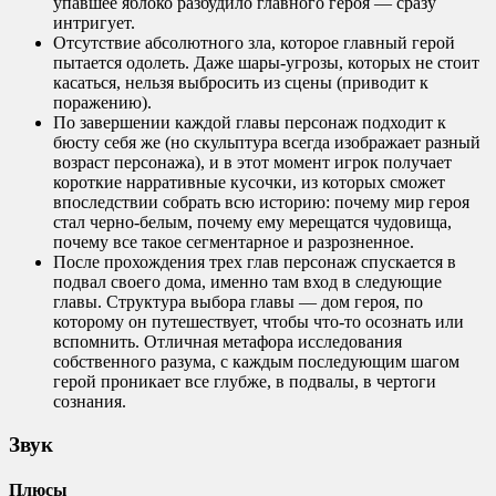
упавшее яблоко разбудило главного героя — сразу
интригует.
Отсутствие абсолютного зла, которое главный герой
пытается одолеть. Даже шары-угрозы, которых не стоит
касаться, нельзя выбросить из сцены (приводит к
поражению).
По завершении каждой главы персонаж подходит к
бюсту себя же (но скульптура всегда изображает разный
возраст персонажа), и в этот момент игрок получает
короткие нарративные кусочки, из которых сможет
впоследствии собрать всю историю: почему мир героя
стал черно-белым, почему ему мерещатся чудовища,
почему все такое сегментарное и разрозненное.
После прохождения трех глав персонаж спускается в
подвал своего дома, именно там вход в следующие
главы. Структура выбора главы — дом героя, по
которому он путешествует, чтобы что-то осознать или
вспомнить. Отличная метафора исследования
собственного разума, с каждым последующим шагом
герой проникает все глубже, в подвалы, в чертоги
сознания.
Звук
Плюсы