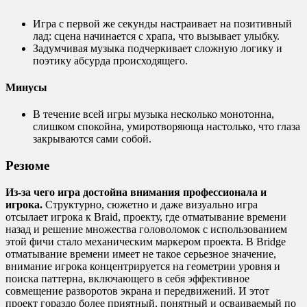
Игра с первой же секунды настраивает на позитивный
лад: сцена начинается с храпа, что вызывает улыбку.
Задумчивая музыка подчеркивает сложную логику и
поэтику абсурда происходящего.
Минусы
В течение всей игры музыка несколько монотонна,
слишком спокойна, умиротворяюща настолько, что глаза
закрываются сами собой.
Резюме
Из-за чего игра достойна внимания профессионала и
игрока.
Структурно, сюжетно и даже визуально игра
отсылает игрока к Braid, проекту, где отматывание времени
назад и решение множества головоломок с использованием
этой фичи стало механическим маркером проекта. В Bridge
отматывание времени имеет не такое серьезное значение,
внимание игрока концентрируется на геометрии уровня и
поиска паттерна, включающего в себя эффективное
совмещение разворотов экрана и передвижений. И этот
проект гораздо более приятный, понятный и осваиваемый по