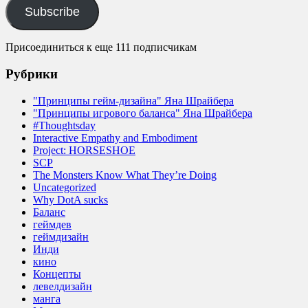
Subscribe
Присоединиться к еще 111 подписчикам
Рубрики
"Принципы гейм-дизайна" Яна Шрайбера
"Принципы игрового баланса" Яна Шрайбера
#Thoughtsday
Interactive Empathy and Embodiment
Project: HORSESHOE
SCP
The Monsters Know What They’re Doing
Uncategorized
Why DotA sucks
Баланс
геймдев
геймдизайн
Инди
кино
Концепты
левелдизайн
манга