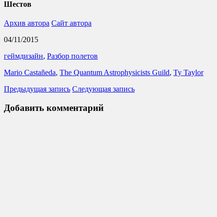
Шестов
Архив автора
Сайт автора
04/11/2015
геймдизайн
,
Разбор полетов
Mario Castañeda
,
The Quantum Astrophysicists Guild
,
Ty Taylor
Предыдущая запись
Следующая запись
Добавить комментарий