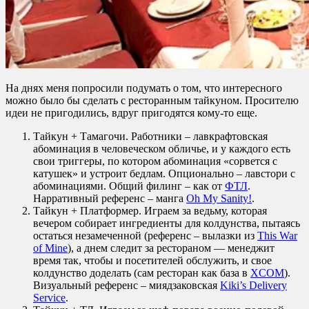
На днях меня попросили подумать о том, что интересного
можно было бы сделать с ресторанным тайкуном. Просителю
идеи не пригодились, вдруг пригодятся кому-то еще.
Тайкун + Тамагочи. Работники – лавкрафтовская
абоминация в человеческом обличье, и у каждого есть
свои триггеры, по котором абоминация «сорвется с
катушек» и устроит бедлам. Опционально – лавстори с
абоминациями. Общий филинг – как от
ФТЛ
.
Нарративный референс – манга
Oh My Sanity!
.
Тайкун + Платформер. Играем за ведьму, которая
вечером собирает ингредиенты для колдунства, пытаясь
остаться незамеченной (референс – вылазки из
This War
of Mine
), а днем следит за рестораном — менеджит
время так, чтобы и посетителей обслужить, и свое
колдунство доделать (сам ресторан как база в
XCOM
).
Визуальный референс – миядзаковская
Kiki’s Delivery
Service
.