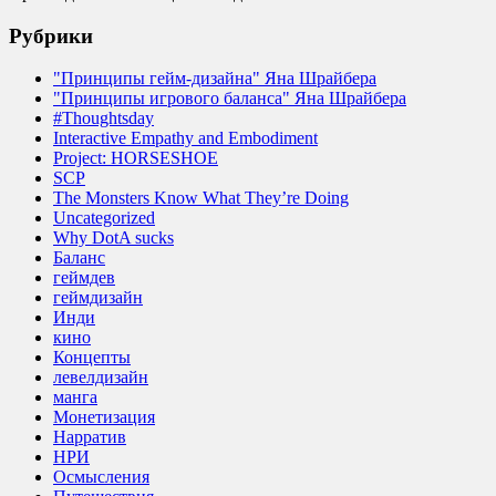
Рубрики
"Принципы гейм-дизайна" Яна Шрайбера
"Принципы игрового баланса" Яна Шрайбера
#Thoughtsday
Interactive Empathy and Embodiment
Project: HORSESHOE
SCP
The Monsters Know What They’re Doing
Uncategorized
Why DotA sucks
Баланс
геймдев
геймдизайн
Инди
кино
Концепты
левелдизайн
манга
Монетизация
Нарратив
НРИ
Осмысления