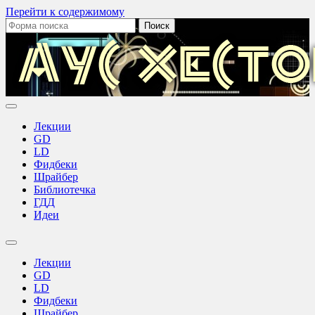
Перейти к содержимому
Поиск:
Аус
Хестов
Лекции
GD
LD
Фидбеки
Шрайбер
Библиотечка
ГДД
Идеи
Переключить
поле
Лекции
поиска
GD
LD
Фидбеки
Шрайбер