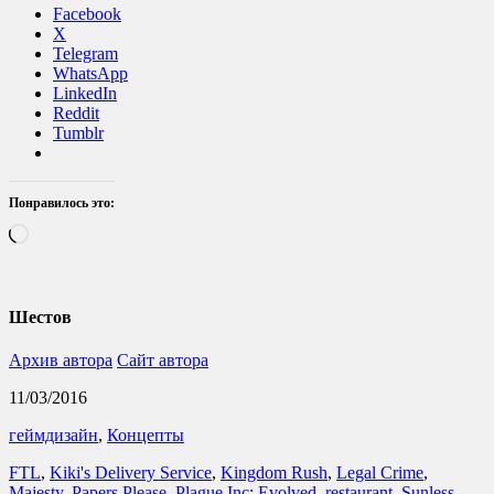
Facebook
X
Telegram
WhatsApp
LinkedIn
Reddit
Tumblr
Понравилось это:
Загрузка…
Шестов
Архив автора
Сайт автора
11/03/2016
геймдизайн
,
Концепты
FTL
,
Kiki's Delivery Service
,
Kingdom Rush
,
Legal Crime
,
Majesty
,
Papers Please
,
Plague Inc: Evolved
,
restaurant
,
Sunless