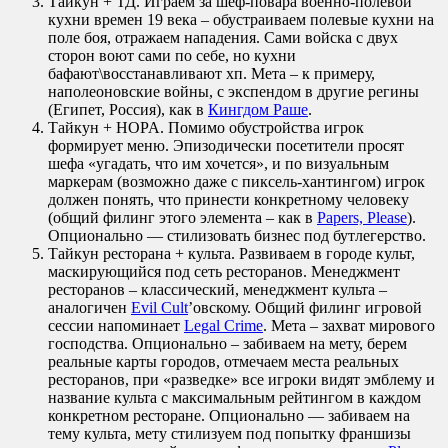
Тайкун + ТД. Играем за шеф-повара военно-полевой
кухни времен 19 века – обустраиваем полевые кухни на
поле боя, отражаем нападения. Сами войска с двух
сторон воют сами по себе, но кухни
бафают\восстанавливают хп. Мета – к примеру,
наполеоновские войны, с экспендом в другие регины
(Египет, Россия), как в
Кингдом Раше
.
Тайкун + HOPA. Помимо обустройства игрок
формирует меню. Эпизодически посетители просят
шефа «угадать, что им хочется», и по визуальным
маркерам (возможно даже с пиксель-хантингом) игрок
должен понять, что принести конкретному человеку
(общий филинг этого элемента – как в
Papers, Please
).
Опционально — стилизовать бизнес под бутлегерство.
Тайкун ресторана + культа. Развиваем в городе культ,
маскирующийся под сеть ресторанов. Менеджмент
ресторанов – классический, менеджмент культа –
аналогичен
Evil Cult
’овскому. Общий филинг игровой
сессии напоминает
Legal Crime
. Мета – захват мирового
господства. Опционально – забиваем на мету, берем
реальные карты городов, отмечаем места реальных
ресторанов, при «разведке» все игроки видят эмблему и
название культа с максимальным рейтингом в каждом
конкретном ресторане. Опционально — забиваем на
тему культа, мету стилизуем под попытку франшизы