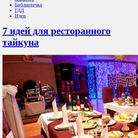
Библиотечка
ГДД
Идеи
7 идей для ресторанного
тайкуна