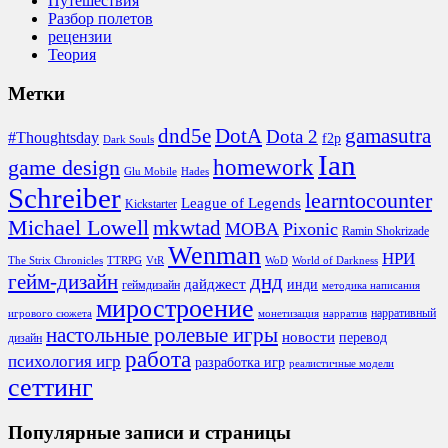
Путешествия
Разбор полетов
рецензии
Теория
Метки
DotA
dnd5e
gamasutra
Dota 2
#Thoughtsday
f2p
Dark Souls
Ian
homework
game design
Glu Mobile
Hades
Schreiber
learntocounter
League of Legends
Kickstarter
Michael Lowell
mkwtad
MOBA
Pixonic
Ramin Shokrizade
Wenman
НРИ
The Strix Chronicles
TTRPG
VtR
WoD
World of Darkness
гейм-дизайн
днд
дайджест
инди
геймдизайн
методика написания
миростроение
нарративный
игрового сюжета
монетизация
нарратив
настольные ролевые игры
новости
перевод
дизайн
работа
психология игр
разработка игр
реалистичные модели
сеттинг
Популярные записи и страницы