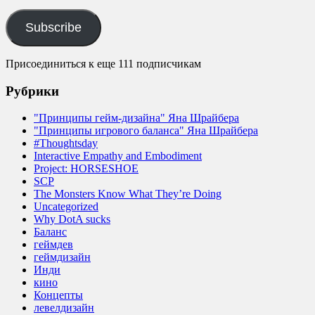
Address
Subscribe
Присоединиться к еще 111 подписчикам
Рубрики
"Принципы гейм-дизайна" Яна Шрайбера
"Принципы игрового баланса" Яна Шрайбера
#Thoughtsday
Interactive Empathy and Embodiment
Project: HORSESHOE
SCP
The Monsters Know What They’re Doing
Uncategorized
Why DotA sucks
Баланс
геймдев
геймдизайн
Инди
кино
Концепты
левелдизайн