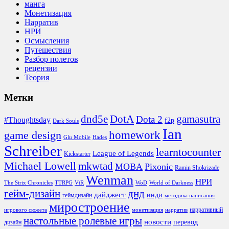
манга
Монетизация
Нарратив
НРИ
Осмысления
Путешествия
Разбор полетов
рецензии
Теория
Метки
DotA
dnd5e
gamasutra
Dota 2
#Thoughtsday
f2p
Dark Souls
Ian
homework
game design
Glu Mobile
Hades
Schreiber
learntocounter
League of Legends
Kickstarter
Michael Lowell
mkwtad
MOBA
Pixonic
Ramin Shokrizade
Wenman
НРИ
The Strix Chronicles
TTRPG
VtR
WoD
World of Darkness
гейм-дизайн
днд
дайджест
инди
геймдизайн
методика написания
миростроение
нарративный
игрового сюжета
монетизация
нарратив
настольные ролевые игры
новости
перевод
дизайн