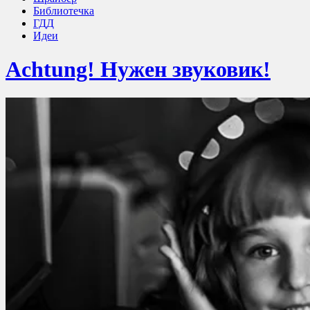
Библиотечка
ГДД
Идеи
Achtung! Нужен звуковик!