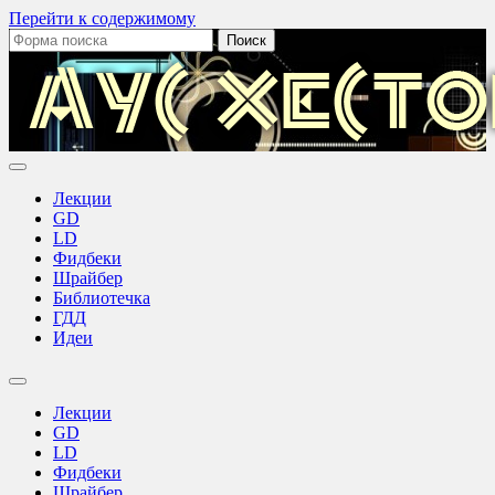
Перейти к содержимому
Поиск:
Аус
Хестов
Лекции
GD
LD
Фидбеки
Шрайбер
Библиотечка
ГДД
Идеи
Переключить
поле
Лекции
поиска
GD
LD
Фидбеки
Шрайбер