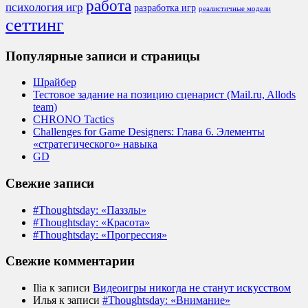
работа
психология игр
разработка игр
реалистичные модели
сеттинг
Популярные записи и страницы
Шрайбер
Тестовое задание на позицию сценарист (Mail.ru, Allods
team)
CHRONO Tactics
Challenges for Game Designers: Глава 6. Элементы
«стратегического» навыка
GD
Свежие записи
#Thoughtsday: «Паззлы»
#Thoughtsday: «Красота»
#Thoughtsday: «Прогрессия»
Свежие комментарии
Ilia
к записи
Видеоигры никогда не станут искусством
Илья
к записи
#Thoughtsday: «Внимание»