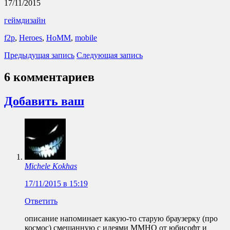
17/11/2015
геймдизайн
f2p
,
Heroes
,
HoMM
,
mobile
Предыдущая запись
Следующая запись
6 комментариев
Добавить ваш
Michele Kokhas
17/11/2015 в 15:19
Ответить
описание напоминает какую-то старую браузерку (про
космос) смешанную с идеями MMHO от юбисофт и