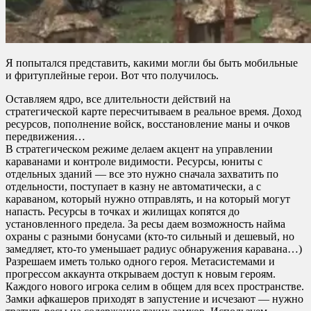
Я попытался представить, какими могли бы быть мобильные
и фритуплейные герои. Вот что получилось.
Оставляем ядро, все длительности действий на
стратегической карте пересчитываем в реальное время. Доход
ресурсов, пополнение войск, восстановление маны и очков
передвижения…
В стратегическом режиме делаем акцент на управлении
караванами и контроле видимости. Ресурсы, юниты с
отдельных зданий — все это нужно сначала захватить по
отдельности, поступает в казну не автоматически, а с
караваном, который нужно отправлять, и на который могут
напасть. Ресурсы в точках и жилищах копятся до
установленного предела. За ресы даем возможность найма
охраны с разными бонусами (кто-то сильный и дешевый, но
замедляет, кто-то уменьшает радиус обнаружения каравана…)
Разрешаем иметь только одного героя. Метасистемами и
прогрессом аккаунта открываем доступ к новым героям.
Каждого нового игрока селим в общем для всех пространстве.
Замки афкашеров приходят в запустение и исчезают — нужно