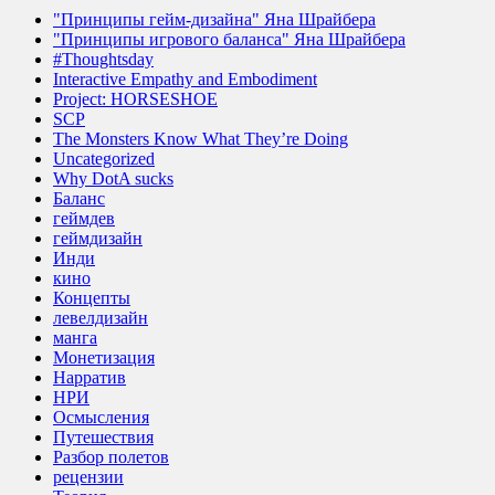
"Принципы гейм-дизайна" Яна Шрайбера
"Принципы игрового баланса" Яна Шрайбера
#Thoughtsday
Interactive Empathy and Embodiment
Project: HORSESHOE
SCP
The Monsters Know What They’re Doing
Uncategorized
Why DotA sucks
Баланс
геймдев
геймдизайн
Инди
кино
Концепты
левелдизайн
манга
Монетизация
Нарратив
НРИ
Осмысления
Путешествия
Разбор полетов
рецензии