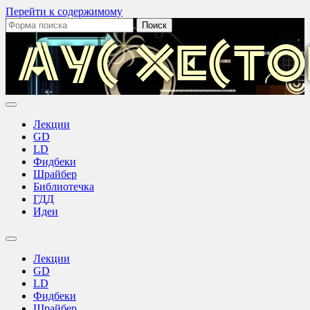
Перейти к содержимому
Поиск:
Аус
Хестов
Лекции
GD
LD
Фидбеки
Шрайбер
Библиотечка
ГДД
Идеи
Переключить
поле
Лекции
поиска
GD
LD
Фидбеки
Шрайбер