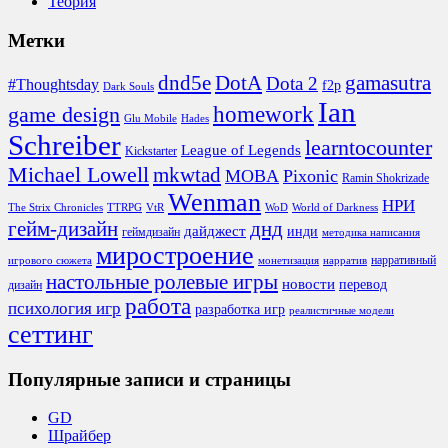
Теория
Метки
DotA
dnd5e
gamasutra
Dota 2
#Thoughtsday
f2p
Dark Souls
Ian
homework
game design
Glu Mobile
Hades
Schreiber
learntocounter
League of Legends
Kickstarter
Michael Lowell
mkwtad
MOBA
Pixonic
Ramin Shokrizade
Wenman
НРИ
The Strix Chronicles
TTRPG
VtR
WoD
World of Darkness
гейм-дизайн
днд
дайджест
инди
геймдизайн
методика написания
миростроение
нарративный
игрового сюжета
монетизация
нарратив
настольные ролевые игры
новости
перевод
дизайн
работа
психология игр
разработка игр
реалистичные модели
сеттинг
Популярные записи и страницы
GD
Шрайбер