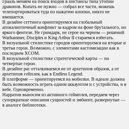
Грааль меняем на поиск входов в инстансы типа утопии
драконов. Копать не нужно — собрал все части, можешь
телепортироваться туда по нажатию кнопки, никто не
вмешается.
В дизайне сеттинга ориентируемся на глобальный
апокалиптичный конфликт за кадром на фоне брутального, но
яркого фентези. Не гримдарк, не серое на черном — решений
Warhammer, Disciples и King Arthur II стараемся избегать.
В визуальной стилистике городов ориентируемся на вторые и
третьи герои. Возможно, с элементами кастомизации как в
последнем XCOM.
В визуальной стилистике стратегической карты — на
четвертые герои.
В дизайне рас отталкиваемся не от архетипов образов, а от
архетипов гейплея, как в Endless Legend.
В платформе — ориентируемся на мобилки. В идеале должна
быть возможность играть одним аккаунтом и с устройства, и в
вебе. Одновременно.
Нарратив выносим из активного геймплея, передаем через
суперкраткие описания сущностей и эмбиент, развернутые —
в аналоге библиотеки.