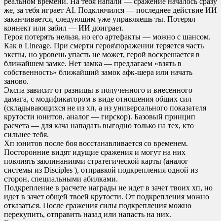
реальном времени. На тебя напали — сражение началось сразу
же, за тебя играет AI. Подключился — последнее действие ИИ
заканчивается, следующим уже управляешь ты. Потерял
коннект или забил — ИИ доиграет.
Героя потерять нельзя, но его артефакты — можно с шансом.
Как в Lineage. При смерти героя\поражении теряется часть
экспы, но уровень упасть не может, герой воскрешается в
ближайшем замке. Нет замка — предлагаем «взять в
собственность» ближайший замок афк-шера или начать
заново.
Экспа зависит от разницы в полученного и внесенного
дамага, с модификатором в виде отношения общих сил
(складывающихся не из хп, а из универсального показателя
крутости юнитов, аналог — гирскор). Базовый принцип
расчета — для кача нападать выгодно только на тех, кто
сильнее тебя.
Хп юнитов после боя восстанавливается со временем.
Посторонние видят идущие сражения и могут на них
повлиять заклинаниями стратегической карты (аналог
системы из Disciples ), отправкой подкрепления одной из
сторон, специальными абилками.
Подкрепление в расчете награды не идет в зачет твоих хп, но
идет в зачет общей твоей крутости. От подкрепления можно
отказаться. После сражения силы подкрепления можно
перекупить, отправить назад или напасть на них.