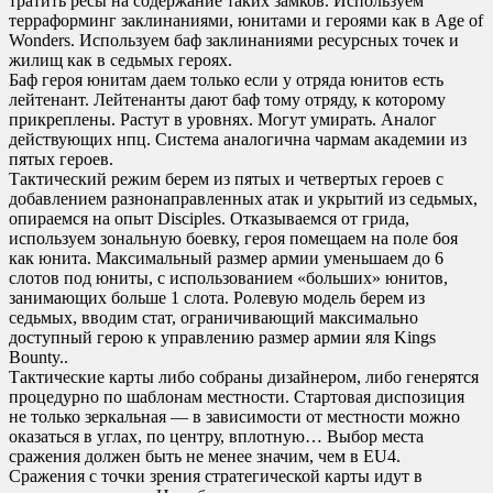
тратить ресы на содержание таких замков. Используем
терраформинг заклинаниями, юнитами и героями как в Age of
Wonders. Используем баф заклинаниями ресурсных точек и
жилищ как в седьмых героях.
Баф героя юнитам даем только если у отряда юнитов есть
лейтенант. Лейтенанты дают баф тому отряду, к которому
прикреплены. Растут в уровнях. Могут умирать. Аналог
действующих нпц. Система аналогична чармам академии из
пятых героев.
Тактический режим берем из пятых и четвертых героев с
добавлением разнонаправленных атак и укрытий из седьмых,
опираемся на опыт Disciples. Отказываемся от грида,
используем зональную боевку, героя помещаем на поле боя
как юнита. Максимальный размер армии уменьшаем до 6
слотов под юниты, с использованием «больших» юнитов,
занимающих больше 1 слота. Ролевую модель берем из
седьмых, вводим стат, ограничивающий максимально
доступный герою к управлению размер армии яля Kings
Bounty..
Тактические карты либо собраны дизайнером, либо генерятся
процедурно по шаблонам местности. Стартовая диспозиция
не только зеркальная — в зависимости от местности можно
оказаться в углах, по центру, вплотную… Выбор места
сражения должен быть не менее значим, чем в EU4.
Сражения с точки зрения стратегической карты идут в