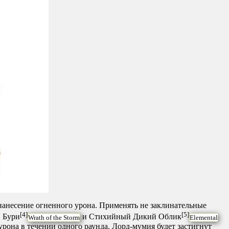
 нанесение огненного урона. Применять не заклинательные
[4]
[5]
в Бури
и Стихийный Дикий Облик
Wrath of the Storm
Elemental
урона в течении одного раунда. Лорд-мумия будет застигнут