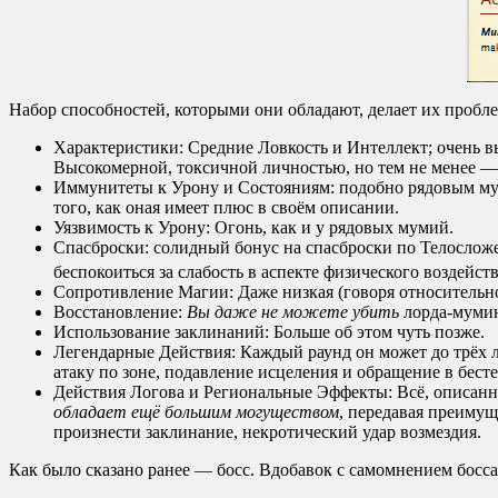
Набор способностей, которыми они обладают, делает их пробл
Характеристики: Средние Ловкость и Интеллект; очень в
Высокомерной, токсичной личностью, но тем не менее —
Иммунитеты к Урону и Состояниям: подобно рядовым муми
того, как оная имеет плюс в своём описании.
Уязвимость к Урону: Огонь, как и у рядовых мумий.
Спасброски: солидный бонус на спасброски по Телосложе
беспокоиться за слабость в аспекте физического воздейст
Сопротивление Магии: Даже низкая (говоря относительно
Восстановление:
Вы даже не можете убить
лорда-мумию
Использование заклинаний: Больше об этом чуть позже.
Легендарные Действия: Каждый раунд он может до трёх
атаку по зоне, подавление исцеления и обращение в бес
Действия Логова и Региональные Эффекты: Всё, описанно
обладает ещё большим могуществом
, передавая преимущ
произнести заклинание, некротический удар возмездия.
Как было сказано ранее — босс. Вдобавок с самомнением босса