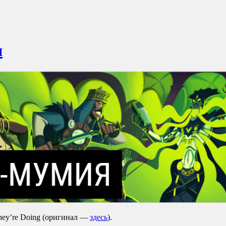
я
hey’re Doing (оригинал —
здесь
).