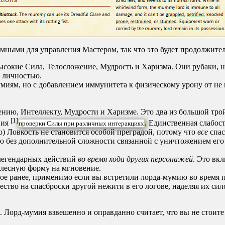
емными для управления Мастером, так что это будет продолжите
ысокие Сила, Телосложение, Мудрость и Харизма. Они рубаки, н
 личностью.
ям, но с добавлением иммунитета к физическому урону от не м
нию, Интеллекту, Мудрости и Харизме. Это два из большой тройк
[1]
вия
. Единственная слабос
проверки Силы при различных интеракциях
) Ловкость не становится особой преградой, потому что
все
спас
 без дополнительной сложности связанной с уничтожением его с
 легендарных действий
во время хода других персонажей
. Это вк
телесную форму на мгновение.
е ранее, применимо если вы встретили лорда-мумию во время по
ество на спасброски другой нежити в его логове, наделяя их сил
. Лорд-мумия взвешенно и оправданно считает, что вы не стоите