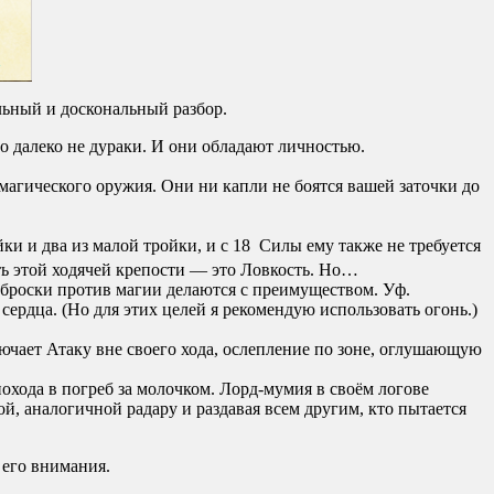
льный и доскональный разбор.
о далеко не дураки. И они обладают личностью.
агического оружия. Они ни капли не боятся вашей заточки до
и и два из малой тройки, и с 18 Силы ему также не требуется
ть этой ходячей крепости — это Ловкость. Но…
броски против магии делаются с преимуществом. Уф.
ердца. (Но для этих целей я рекомендую использовать огонь.)
лючает Атаку вне своего хода, ослепление по зоне, оглушающую
хода в погреб за молочком. Лорд-мумия в своём логове
ой, аналогичной радару и раздавая всем другим, кто пытается
 его внимания.