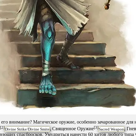
бя его внимание? Магическое оружие, особенно зачарованное для
[2]
[3]
, Священное Оружие
, Гне
Divine Strike/Divine Smite
Sacred Weapon
вующих спасбросков. Умудриться нанести 60 хитов любого типа 