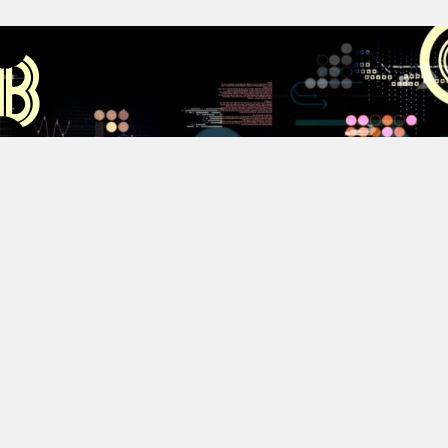
Аус
Хестов