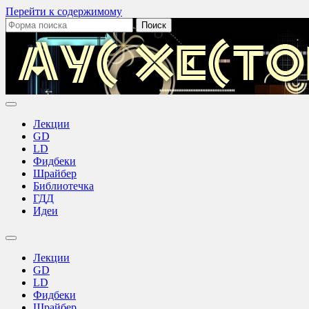
Перейти к содержимому
Поиск:
Лекции
GD
LD
Фидбеки
Шрайбер
Библиотечка
ГДД
Идеи
Переключить
поле
Лекции
поиска
GD
LD
Фидбеки
Шрайбер