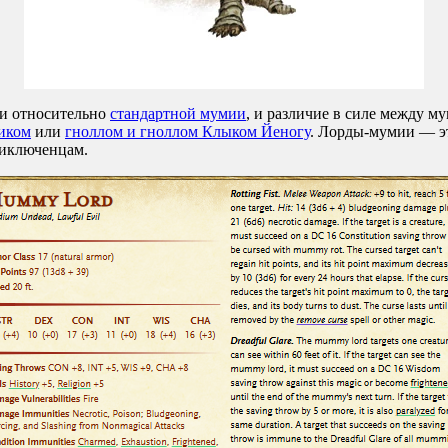
ги относительно
стандартной мумии
, и различие в силе между 
иком
или
гноллом и гноллом Клыком Йеногу
. Лорды-мумии — эт
риключенцам.