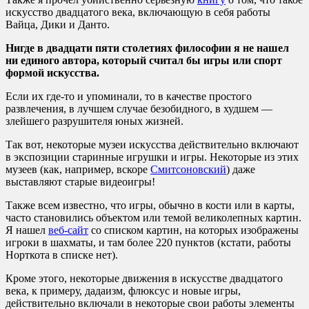
искусство двадцатого века, включающую в себя работы
Вайца, Дики и Данто.
Нигде в двадцати пяти столетиях философии я не нашел
ни единого автора, который считал бы игры или спорт
формой искусства.
Если их где-то и упоминали, то в качестве простого
развлечения, в лучшем случае безобидного, в худшем —
злейшего разрушителя юных жизней.
Так вот, некоторые музеи искусства действительно включают
в экспозиции старинные игрушки и игры. Некоторые из этих
музеев (как, например, вскоре
Смитсоновский
) даже
выставляют старые видеоигры!
Также всем известно, что игры, обычно в кости или в карты,
часто становились объектом или темой великолепных картин.
Я нашел
веб-сайт
со списком картин, на которых изображены
игроки в шахматы, и там более 220 пунктов (кстати, работы
Норткота в списке нет).
Кроме этого, некоторые движения в искусстве двадцатого
века, к примеру, дадаизм, флюксус и новые игры,
действительно включали в некоторые свои работы элементы