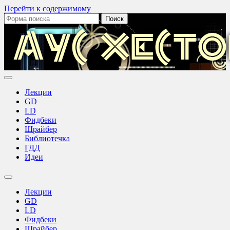
Перейти к содержимому
Поиск:
Аус
Хестов
Лекции
GD
LD
Фидбеки
Шрайбер
Библиотечка
ГДД
Идеи
Переключить
поле
Лекции
поиска
GD
LD
Фидбеки
Шрайбер