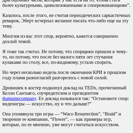
более культурными, цивилизованными и сопереживающими”.
Казалось, после этого, не считая периодических саркастичных
ремарок, Эберт исчерпал желание писать что-либо еще на эту
тему.
Многим из вас этот спор, вероятно, кажется совершенно
дохлой темой.
Я тоже так считал. Не потому, что спорщики пришли к чему-
то, но потому, что после без малого пяти лет стучания
кулаками по столу, все, по-видимому, устали спорить.
Но через несколько недель после окончания КРИ в прошлом
году пламя разногласий разгорелось с новой силой.
Дровишек в костер подкинул доклад на TEDx, прочитанный
Келли Сантьяго, соучредителем и президентом
thatgamecompany
. Ее доклад назывался так: “Остановите спор:
видеоигры — искусство, ну и что дальше?”
Она упомянула три игры — “Waco Resurrection”, “Braid” и
творение ее компании, “Flower”, — как примеры игр,
которые, по ее мнению, уже могут считаться искусством.