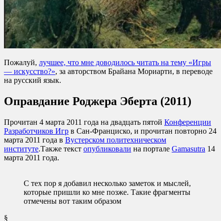
Пожалуй,
лучшее, что мне доводилось читать на тему «Игры
— искусство?»
, за авторством Брайана Мориарти, в переводе
на русский язык.
Оправдание
Роджера Эберта (2011)
Прочитан 4 марта 2011 года на двадцать пятой
Конференции
Разработчиков Игр
в Сан-Франциско, и прочитан повторно 24
марта 2011 года в
Вустерском политехническом
институте
.Также текст
опубликовали
на портале
Gamasutra
14
марта 2011 года.
С тех пор я добавил несколько заметок и мыслей,
которые пришли ко мне позже. Такие фрагменты
отмечены вот таким образом
§