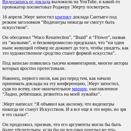
Видеозапись ее доклада
выложили на YouTube, и какой-то
провокатор посоветовал Роджеру Эберту посмотреть.
16 апреля Эберт запостил
критику
доклада Сантьяго под
резким заголовком “Видеоигры никогда не смогут быть
искусством”.
Он обесценил “Waco Resurrection”, “Braid” и “Flower”, назвав
их “жалкими”, и бескомпромиссно предсказал, что “ни один
ныне живущий геймер не доживет до того, чтобы увидеть, как
это художественное средство станет формой искусства”.
Под записью появились тысячи комментариев, многие авторы
которых яростно протестовали.
Наконец, первого июля, как раз перед тем, как начали
принимать доклады на эту конференцию, Эберт запостил,
судя по всему, свое окончательное
мнение
, озаглавленное
“Ладно, ребятишки, резвитесь на моей лужайке”.
Эберт написал: “Я объявил как аксиому, что видеоигры
никогда не станут Искусством. И я все еще в это верю, но зря
я это сказал”.
Он продолжил, признав, что его аргументы могли бы быть
более убедительны, если бы он все-таки поиграл во что-