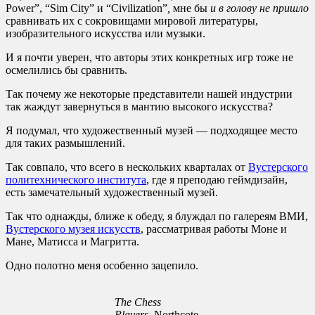
Power”, “Sim City” и “Civilization”
,
мне бы
и в голову не пришло
сравнивать их с сокровищами мировой литературы,
изобразительного искусства или музыки.
И я почти уверен, что авторы этих конкретных игр тоже не
осмелились бы сравнить.
Так почему же некоторые представители нашей индустрии
так жаждут завернуться в мантию высокого искусства?
Я подумал, что художественный музей — подходящее место
для таких размышлений.
Так совпало, что всего в нескольких кварталах от
Вустерского
политехнического института
, где я преподаю геймдизайн,
есть замечательный художественный музей.
Так что однажды, ближе к обеду, я блуждал по галереям ВМИ,
Вустерского музея искусств
, рассматривая работы Моне и
Мане, Матисса и Магритта.
Одно полотно меня особенно зацепило.
The Chess
Players.
Northcote,