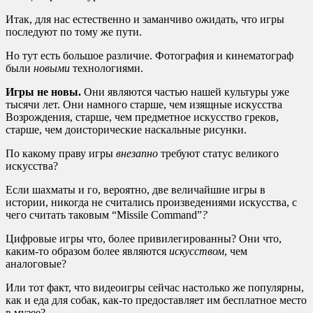
Итак, для нас естественно и заманчиво ожидать, что игры
последуют по тому же пути.
Но тут есть большое различие. Фотография и кинематограф
были
новыми
технологиями.
Игры не новы.
Они являются частью нашей культуры уже
тысячи лет. Они намного старше, чем изящные искусства
Возрождения, старше, чем предметное искусство греков,
старше, чем доисторические наскальные рисунки.
По какому праву игры
внезапно
требуют статус великого
искусства?
Если шахматы и го, вероятно, две величайшие игры в
истории, никогда не считались произведениями искусства, с
чего считать таковым “Missile Command”
?
Цифровые игры что, более привилегированны? Они что,
каким-то образом более являются
искусством
, чем
аналоговые?
Или тот факт, что видеоигры сейчас настолько же популярны,
как и еда для собак, как-то предоставляет им бесплатное место
в музее?