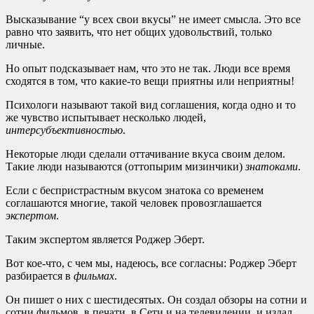
Высказывание “у всех свои вкусы” не имеет смысла. Это все
равно что заявить, что нет общих удовольствий, только
личные.
Но опыт подсказывает нам, что это не так. Люди все время
сходятся в том, что какие-то вещи приятны или неприятны!
Психологи называют такой вид соглашения, когда одно и то
же чувство испытывает несколько людей,
интерсубъективностью
.
Некоторые люди сделали оттачивание вкуса своим делом.
Такие люди называются (оттопырим мизинчики)
знатоками
.
Если с беспристрастным вкусом знатока со временем
соглашаются многие, такой человек провозглашается
экспертом
.
Таким экспертом является Роджер Эберт.
Вот кое-что, с чем мы, надеюсь, все согласны: Роджер Эберт
разбирается в
фильмах
.
Он пишет о них с шестидесятых. Он создал обзоры на сотни и
сотни фильмов, в печати, в Сети и на телевидении, и издал