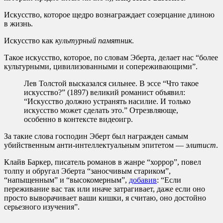
Искусство, которое щедро вознаграждает созерцание длиною
в жизнь.
Искусство как
культурный памятник
.
Такое искусство, которое, по словам Эберта, делает нас “более
культурными, цивилизованными и сопереживающими”.
Лев Толстой высказался сильнее. В эссе “Что такое
искусство?” (1897) великий романист объявил:
“Искусство должно устранять насилие. И только
искусство может сделать это.” Отрезвляюще,
особенно в контексте видеоигр.
За такие слова господин Эберт был награжден самым
убийственным анти-интеллектуальным эпитетом —
элитист
.
Клайв Баркер, писатель романов в жанре “хоррор”, повел
толпу и обругал Эберта “заносчивым стариком”,
“напыщенным” и “высокомерным”,
добавив
: “Если
переживание вас так или иначе затрагивает, даже если оно
просто выворачивает ваши кишки, я считаю, оно достойно
серьезного изучения”.