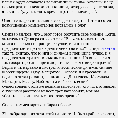
планах будет оставаться великолепный фильм, который я еще
не смотрел, или великолепная книга, которую я еще не читал,
я так и не буду находить время играть в видеоигры”.
Ответ геймеров не заставил себя долго ждать. Потоки сотен
возмущенных комментариев ворвались в блог.
Сперва казалось, что Эберт готов обсудить свое мнение. Когда
читатель из Денвера спросил его: “Вы хотите сказать, что
книги и фильмы в принципе лучше, или просто вы
предпочитаете тратить время именно на них?”, Эберт
ответил
так: “Я считаю, что книги и фильмы в принципе лучше, и я
предпочитаю тратить время именно на них. Но вправе ли я
так говорить, если я признаю, что незнаком с видеоиграми?
Видите ли, недавно я смотрел классические фильмы, снятые
Фассбиндером, Одзу, Херцогом, Скорсезе и Куросавой, и
недавно читал романы, написанные Диккенсом, Кормаком
Маккарти, Беллоу, Набоковым и Гюго, и, если бы
существовали столь же великие видеоигры, кто-то, кто знаком
с лучшими работами во всех трех категориях, мог бы
убедительно защитить свою точку зрения”.
Спор в комментариях набирал обороты.
27 ноября один из читателей написал: “Я был крайне огорчен,