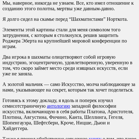
Мы, наверное, никогда не узнаем. Все, кто имел отношение к
созданию этого полотна, мертвы уже давным-давно.
Я долго сидел на скамье перед “Шахматистами” Норткота.
Элементы этой картины стали для меня символом того
затруднения, с которым я столкнулся, решив защитить
Роджера Эберта на крупнейшей мировой конференции по
играм.
Два игрока в шахматы олицетворяют собой игровую
индустрию, эгоцентричную, удовлетворенную, уверенную в
том, что скоро займет место среди изящных искусств, если
уже не заняла.
А золотой мальчик — само Искусство, молча наблюдающее за
нами, указывающее на секрет, которым так хочет поделиться.
Готовясь к этому докладу, я вдоль и поперек изучил
семисотстраничную
антологию
западной философии
искусства, включающую в себя работы Платона, Аристотеля,
Плотина, Августина, Фичино, Канта, Шеллинга, Гегеля,
Шопенгауэра, Шефтсбери, Кроче, Ницше, Дьюи и
Хайдеггера.
Также я прочел убийственно серьезную
книгу
о том, что такое