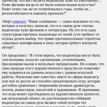
прочитав, что вы считаете видеоигры хуже по умолчанию…
Разве фильмы когда-то не были новым видом искусства?
Разве точно так же не потребовались годы, чтобы их…
респектабельность наконец признали?”
Эберт
ответил
: “Ваше сообщение — самое вежливое из тех,
которые я получил, написав, что и в самом деле считаю
видеоигры хуже фильмов и литературы. На это есть одна
структурная причина: видеоигры по своей сути требуют от
игрока делать выбор, что прямо противоположно стратегии
серьезных кинофильмов и книг, которая требует контроля
автора”.
Он продолжил: “Я готов верить, что видеоигры могут быть
элегантными, искусно сделанными, утонченными,
бросающими вызов и визуально прекрасными. Но я верю, что
сама природа этого художественного средства не позволяет
ему подняться на уровень искусства с уровня искусной
работы. Насколько мне известно, никто из сферы видеоигр
или вне ее доселе не способен процитировать игру, которая
достойна сравнения с творениями великих драматургов,
поэтов, режиссеров, писателей и художников. Я принимаю,
что игра может претендовать на художественную ценность
как визуальный объект, но для большинства геймеров
видеоигры на самом деле являют собой потерю тех
драгоценных часов, которые у нас есть на то, чтобы стать