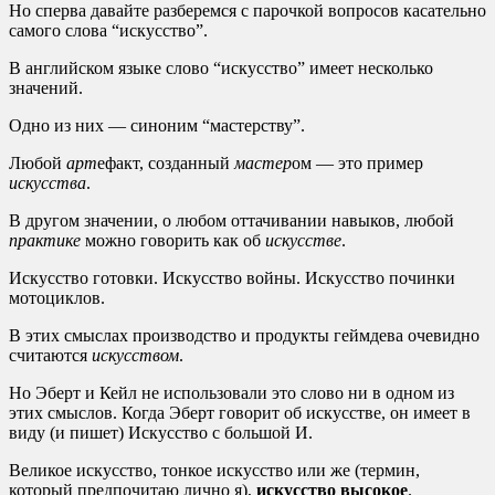
Но сперва давайте разберемся с парочкой вопросов касательно
самого слова “искусство”.
В английском языке слово “искусство” имеет несколько
значений.
Одно из них — синоним “мастерству”.
Любой
арт
ефакт, созданный
мастер
ом — это пример
искусства
.
В другом значении, о любом оттачивании навыков, любой
практике
можно говорить как об
искусстве
.
Искусство готовки. Искусство войны. Искусство починки
мотоциклов.
В этих смыслах производство и продукты геймдева очевидно
считаются
искусством
.
Но Эберт и Кейл не использовали это слово ни в одном из
этих смыслов. Когда Эберт говорит об искусстве, он имеет в
виду (и пишет) Искусство с большой И.
Великое искусство, тонкое искусство или же (термин,
который предпочитаю лично я),
искусство высокое
.