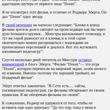
адаптацию шутера от первого лица “Doom”.
Я не посмотрел этот фильм, в отличие от Роджера Эберта. Он
дал “Doom” одну звезду.
В
своей рецензии
он написал следующее: “Ближе к концу
фильма зритель долго смотрит на происходящее как бы через
дуло большого оружия… Монстры выскакивают отовсюду, и
тут же герой разносит их в клочья, и в этой сцене
окончательно можно распрощаться с надеждами на
прописанных персонажей и диалоги. Все это жутковато
напоминает видеоигру”.
Спустя несколько дней читатель из Миссури
оставил
комментарий
в блоге Эберта: “Фильм “Doom
”
— это игра
“Doom”, которую перенесли на широкий экран, особо ничего
не изменив. Именно поэтому это хороший трибьют, но
бездарный фильм”.
Эберт ответил лаконично. “В Сети есть…. сайты,
посвященные видеоиграм, где фильмы обозревают по своим
правилам. Я же обозреваю фильмы по своим”.
К сожалению, Роджер не удержался от того, чтобы не
вставить еще одну шпильку: “До тех пор, пока у меня в