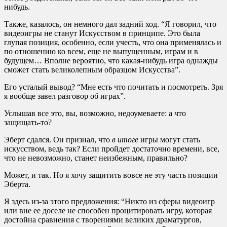
нибудь.
Также, казалось, он немного дал задний ход. “Я говорил, что
видеоигры не станут Искусством в принципе. Это была
глупая позиция, особенно, если учесть, что она применялась и
по отношению ко всем, еще не выпущенным, играм и в
будущем… Вполне вероятно, что какая-нибудь игра однажды
сможет стать великолепным образцом Искусства”.
Его усталый вывод? “Мне есть что почитать и посмотреть. Зря
я вообще завел разговор об играх”.
Услышав все это, вы, возможно, недоумеваете: а что
защищать-то?
Эберт сдался. Он признал, что
в итоге
игры могут стать
искусством, ведь так? Если пройдет достаточно времени, все,
что не невозможно, станет неизбежным, правильно?
Может, и так. Но я хочу защитить вовсе не эту часть позиции
Эберта.
Я здесь из-за этого предложения: “Никто из сферы видеоигр
или вне ее доселе не способен процитировать игру, которая
достойна сравнения с творениями великих драматургов,