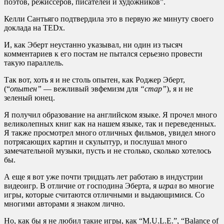
поэтов, режиссеров, писателей и художников”.
Келли Сантьяго подтвердила это в первую же минуту своего
доклада на TEDx.
И, как Эберт неустанно указывал, ни один из тысяч
комментариев к его постам не пытался серьезно провести
такую параллель.
Так вот, хоть я и не столь опытен, как Роджер Эберт,
(“
опытен”
— вежливый эвфемизм для
“стар”
), я и не
зеленый юнец.
Я получил образование на английском языке. Я прочел много
великолепных книг как на нашем языке, так и переведенных.
Я также просмотрел много отличных фильмов, увидел много
потрясающих картин и скульптур, и послушал много
замечательной музыки, пусть и не столько, сколько хотелось
бы.
А еще я вот уже почти тридцать лет работаю в индустрии
видеоигр. В отличие от господина Эберта, я
играл
во многие
игры, которые считаются отличными и выдающимися. Со
многими авторами я знаком лично.
Но, как бы я не любил такие игры, как “M.U.L.E.”, “Balance of