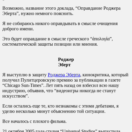
Возможно, название этого доклада, “Оправдание Роджера
Эберта”, нужно немного пояснить.
Я не собираюсь никого оправдывать в смысле очищения
доброго имени.
Это будет оправдание в смысле греческого “ἀπολογία”,
систематической защиты позиции или мнения.
Роджер
Эберт
Я выступлю в защиту
Роджера Эберта
, кинокритика, который
получил Пулитцеровскую премию за публикации в газете
“Chicago Sun-Times”. Лет пять назад он взбесил всю нашу
индустрию, объявив, что “видеоигры никогда не станут
искусством”.
Если остались еще те, кто незнакомы с этими дебатами, я
уделю несколько минут объяснению той ситуации.
Все началось с плохого фильма.
21 октября 2005 года студия “Universal Studios” выпустила