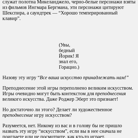
служат полотна Микеланджело, черно-белые персонажи взяты
из фильмов Ингмара Бергмана, эти персонажи цитируют
Шекспира, а саундтрек — “Хорошо темперированный
клавир”.
(Увы,
бедный
Йорик! Я
знал его,
Горацио.)
Назову эту игру “
Все ваша искусство принадлежать нам!”
Преподнесение этой игры переполнено великим искусством.
Игры очевидно могут быть контекстом для
преподнесения
великого искусства. Даже Роджер Эберт это признает!
Но достаточно ли этого? Делает ли художественное
преподнесение
игру искусством?
Разумеется, нет. Никому из вас и в голову бы не пришло
назвать эту игру “искусством”, если вы в нее сначала не
поиграете или не посмотрите, как кто-то играет.