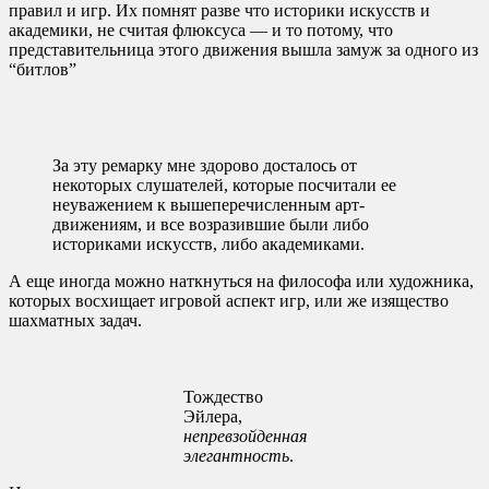
правил и игр. Их помнят разве что историки искусств и
академики, не считая флюксуса — и то потому, что
представительница этого движения вышла замуж за одного из
“битлов”
За эту ремарку мне здорово досталось от
некоторых слушателей, которые посчитали ее
неуважением к вышеперечисленным арт-
движениям, и все возразившие были либо
историками искусств, либо академиками.
А еще иногда можно наткнуться на философа или художника,
которых восхищает игровой аспект игр, или же изящество
шахматных задач.
Тождество
Эйлера,
непревзойденная
элегантность
.