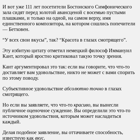
И вот уже 111 лет посетители Бостонского Симфонического
зала сидят перед золотой авансценой с восемью пустыми
плашками, и только на одной, на самом верху, имя
единственного композитора, на котором сошлись попечители
— Бетховен.
“У всех свои вкусы”, так? “Красота в глазах смотрящего”.
Эту избитую цитату отметил немецкий философ Иммануил
Кант, который яростно критиковал такую точку зрения.
Кант аргументировал это так: если вы говорите, что что-то
доставляет вам удовольствие, никто не может с вами спорить
по этому поводу.
Субъективное удовольствие
абсолютно точно
в глазах
смотрящего.
Но если вы заявляете, что что-то
красиво
, вы вынесли
публичное оценочное суждение. Вы определили это что-то
источником удовольствия, которым может насладиться
каждый.
Делая подобное заявление, вы оттачиваете способность,
известную как
вкус
.