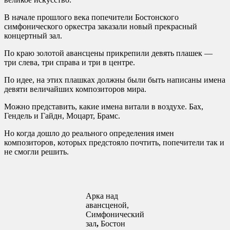
В начале прошлого века попечители Бостонского
симфонического оркестра заказали новый прекрасный
концертный зал.
По краю золотой авансцены прикрепили девять плашек —
три слева, три справа и три в центре.
По идее, на этих плашках должны были быть написаны имена
девяти величайших композиторов мира.
Можно представить, какие имена витали в воздухе. Бах,
Гендель и Гайдн, Моцарт, Брамс.
Но когда дошло до реального определения имен
композиторов, которых предстояло почтить, попечители так и
не смогли решить.
Арка над
авансценой,
Симфонический
зал
,
Бостон