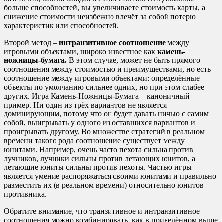
больше способностей, вы увеличиваете стоимость карты, а
снижение стоимости неизбежно влечёт за собой потерю
характеристик или способностей.
Второй метод –
интранзитивное соотношение
между
игровыми объектами, широко известное как
камень-
ножницы-бумага.
В этом случае, может не быть прямого
соотношения между стоимостью и преимуществами, но есть
соотношение между игровыми объектами: определённые
объекты по умолчанию сильнее одних, но при этом слабее
других. Игра Камень-Ножницы-Бумага – каноничный
пример. Ни один из трёх вариантов не является
доминирующим, потому что он будет давать ничью с самим
собой, выигрывать у одного из оставшихся вариантов и
проигрывать другому. Во множестве стратегий в реальном
времени такого рода соотношение существует между
юнитами. Например, очень часто пехота сильна против
лучников, лучники сильны против летающих юнитов, а
летающие юниты сильны против пехоты. Частью игры
является умение распоряжаться своими юнитами и правильно
разместить их (в реальном времени) относительно юнитов
противника.
Обратите внимание, что транзитивное и интранзитивное
соотношения можно комбинировать, как в приведённом выше