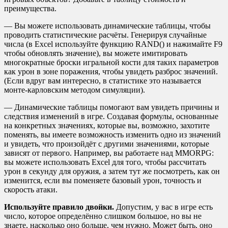
преимущества.
— Вы можете использовать динамические таблицы, чтобы
проводить статистические расчёты. Генерируя случайные
числа (в Excel используйте функцию RAND() и нажимайте F9
чтобы обновлять значение), вы можете имитировать
многократные броски игральной кости для таких параметров
как урон в зоне поражения, чтобы увидеть разброс значений.
(Если вдруг вам интересно, в статистике это называется
монте-карловским методом симуляции).
— Динамические таблицы помогают вам увидеть причины и
следствия изменений в игре. Создавая формулы, основанные
на конкретных значениях, которые вы, возможно, захотите
поменять, вы имеете возможность изменить одно из значений
и увидеть, что произойдёт с другими значениями, которые
зависят от первого. Например, вы работаете над MMORPG:
вы можете использовать Excel для того, чтобы рассчитать
урон в секунду для оружия, а затем тут же посмотреть, как он
изменится, если вы поменяете базовый урон, точность и
скорость атаки.
Используйте правило двойки.
Допустим, у вас в игре есть
число, которое определённо слишком большое, но вы не
знаете, насколько оно больше, чем нужно. Может быть, оно