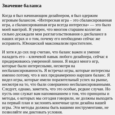
Значение баланса
Когда я был начинающим дизайнером, я был одержим
игровым балансом. «Интересная игра – это сбалансированная
игра, а сбалансированная игра всегда интересна» — это было
моей мантрой. Я уверен, что многим старшим коллегам
сильно досаждали мои разглагольствования о дисбалансе в
наших играх и о том, почему его необходимо сейчас же
исправить. Юношеский максимализм простителен.
И хотя я до сих пор считаю, что баланс важен и умение
наладить его – ключевой навык любого дизайнера, сейчас я
придерживаюсь умеренной линии. Я видел много игр,
которые были интересными, несмотря на
несбалансированность. Я встречал игры, которые интересны
именно потому, что в них преднамеренно нарушен баланс. Я
видел игры, которые имели поразительный успех на рынке,
несмотря на то, что были совершенно несбалансированными.
Следует, однако, заметить, что это особые, редкие случаи. Но
пусть они служат вам напоминанием о том, что принципы и
методы, о которых мы сегодня говорили, не должны выходить
на первый план и заслонять конечные цели дизайна вашей
игры. Эти методы должны быть вашими инструментами, не
позволяйте им диктовать условия.