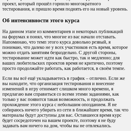
проект, который прошёл горнило многократного
тестирования, и пришло время поднять его на новый уровень.
Об интенсивности этого курса
На данном этапе из комментариев и некоторых публикаций
на форумах я понял, что многие из вас начали отставать.
Напоминаю, что темп этого курса довольно резвый, я
понимаю, что далеко не у всех участников есть время, которое
можно отдать занятиям безраздельно. С другой стороны,
тестирование может идти как быстро, так и медленно; для
ваших любительских проектов время не критично, поэтому
просто продолжайте работать, как работается, в своём темпе.
Если вы всё ещё укладываетесь в график – отлично. Если же
вы находите, что организация тестирования и внесение
изменений в игру отнимает слишком много времени, я
предлагаю вам справиться со всеми этими заданиями, как
только у вас появится такая возможность, и продолжать
прохождение этого курса с небольшим опозданием. Я не
собираюсь ничего убирать из сети в ближайшее время, так что
материалы будут доступны для вас. Оставшееся время курс
будет сосредоточен на вашем проекте, поэтому я не буду
задавать вам ничего на дом, чтобы вы не отвлекались.