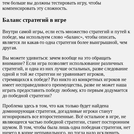
тем больше вы должны тестировать игру, чтобы
компенсировать эту сложность.
Баланс стратегий в игре
Внутри самой игры, если есть множество стратегий и путей к
победе, мы используем слово «баланс», чтобы описать,
является ли какая-то одна стратегия более выигрышной, чем
другая.
Вы можете удивиться: зачем вообще на это обращать
внимание? Если игра позволяет использование различных
стратегий, и одна из них лучше остальных, разве следование
одной и той же стратегии не уравнивает игроков,
стремящихся к победе? Раз никто из конкретных игроков не
имеет несправедливого преимущества, разве не может наша
играть предоставить победу любому, кто первым додумается
до победной стратегии?
Проблема здесь в том, что как только будет найдена
доминирующая стратегия, догадливые игроки станут
игнорировать все второстепенные. Всё остальное в игре, не
являющееся частью победной стратегии, станет посторонним
шумом. В том, чтобы была лишь одна победная стратегия, нет
ничего в корне неправильного, но тогда надо исключить