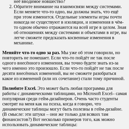
неё вводимое новшество?
Обратите внимание на взаимосвязи между системами.
Если меняете что-то одно, вы должны знать, что ещё
при этом изменится. Отдельные элементы игры почти
никогда не существуют в изоляции, и изменения в чём-
то одном обычно отражаются на всей игре в целом. Зная
об отношениях между системами и объектами в игре, вы
легче сможете предсказать косвенные изменения в
механике.
Меняйте что-то одно за раз.
Мы уже об этом говорили, но
повторить не помешает. Если что-то пойдёт не так после
одного внесённого изменения, вы точно будете знать из-за
чего именно это произошло. Если что-то пойдёт не так после
десяти внесённых изменений, вы не сможете разобраться
какое из изменений (или их сочетание) стали тому причиной.
Полюбите
Excel
.
Это может быть любая программа для
работы с динамическими таблицами, но Microsoft Excel– самая
популярная среди гейм-дизайнеров. Очень часто студенты
смотрят на меня как на психа, когда я говорю, что
динамические таблицы могут быть полезны в гейм-дизайне.
(В смысле: эти штуки – они же только для всяких там
финансистов?) Вот несколько примеров того, как можно
использовать динамические таблицы: