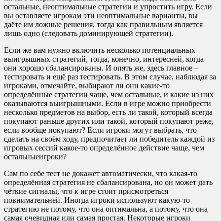
остальные, неоптимальные стратегии и упростить игру. Если
вы оставляете игрокам эти неоптимальные варианты, вы
даёте им ложные решения, тогда как правильным является
лишь одно (следовать доминирующей стратегии).
Если же вам нужно включить несколько потенциальных
выигрышных стратегий, тогда, конечно, интересней, когда
они хорошо сбалансированы. И опять же, здесь главное –
тестировать и ещё раз тестировать. В этом случае, наблюдая за
игроками, отмечайте, выбирают ли они какие-то
определённые стратегии чаще, чем остальные, и какие из них
оказываются выигрышными. Если в игре можно приобрести
несколько предметов на выбор, есть ли такой, который всегда
покупают раньше других или такой, который покупают реже,
если вообще покупают? Если игроки могут выбрать, что
сделать на своём ходу, предпочитает ли победитель каждой из
игровых сессий какое-то определённое действие чаще, чем
остальныеигроки?
Сам по себе тест не докажет автоматически, что какая-то
определённая стратегия не сбалансирована, но он может дать
чёткие сигналы, что к игре стоит присмотреться
повнимательней. Иногда игроки используют какую-то
стратегию не потому, что она оптимальна, а потому, что она
самая очевидная или самая простая. Некоторые игроки