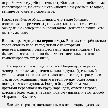
игре. Может, ему действительно требовалась лишь небольшая
корректировка, но если вы его удвоите или уменьшите вдвое,
вы многое узнаете о своей игре.
Иногда вы будете обнаруживать, что такие большие
изменения в игре меняют динамику так, как вы совсем не
ожидали, но (совершенно неожиданно) делают её лучше, чем
вы задумывали.
Баланс преимущества первого хода.
В играх с очерёдностью
ходов обычно первых ход связан с некоторыми
незначительными преимуществами (или невыгодами). Так
бывает не всегда, но если бывает, есть несколько способов
компенсировать эту разницу:
— Передавать право хода по кругу. Например, в игре на
четверых, после завершения каждого раунда (где каждый
успел походить), передайте право первого хода игроку слева.
Так игрок, ходивший первым в этом раунде, будет ходить
последним в следующем. Когда я был ребёнком, мы с
друзьями передавали по кругу карандаш, отмечая игрока,
который будет ходить первым, поэтому называли этот способ
«Карандаш Власти».
— Давайте игрокам, поставленным в невыгодные условия,