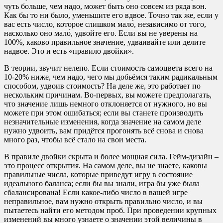
чуть больше, чем надо, может быть оно совсем из ряда вон.
Как бы то ни было, уменьшите его вдвое. Точно так же, если у
вас есть число, которое слишком мало́, независимо от того,
насколько оно мало́, удвойте его. Если вы не уверены на
100%, каково правильное значение, удваивайте или делите
надвое. Это и есть «правило двойки».
В теории, звучит нелепо. Если стоимость самоцвета всего на
10-20% ниже, чем надо, чего мы добьёмся таким радикальным
способом, удвоив стоимость? На деле же, это работает по
нескольким причинам. Во-первых, вы можете предполагать,
что значение лишь немного отклоняется от нужного, но вы
можете при этом ошибаться; если вы станете производить
незначительные изменения, когда значение на самом деле
нужно удвоить, вам придётся прогонять всё снова и снова
много раз, чтобы всё стало на свои места.
В правиле двойки скрыта и более мощная сила. Гейм-дизайн –
это процесс открытия. На самом деле, вы не знаете, каковы
правильные числа, которые приведут игру в состояние
идеального баланса; если бы вы знали, игра бы уже была
сбалансирована! Если какое-либо число в вашей игре
неправильное, вам нужно открыть правильно число, и вы
пытаетесь найти его методом проб. При проведении крупных
изменений вы много узнаете о значении этой величины в