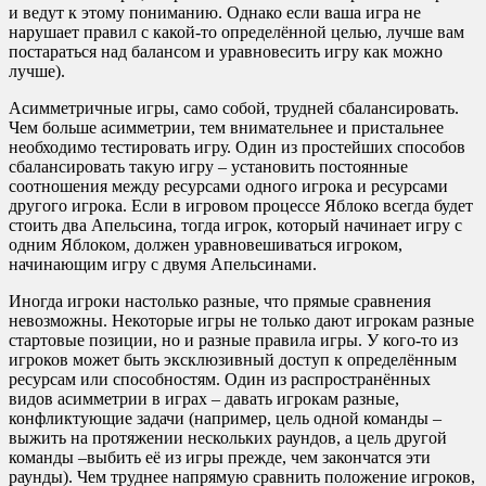
и ведут к этому пониманию. Однако если ваша игра не
нарушает правил с какой-то определённой целью, лучше вам
постараться над балансом и уравновесить игру как можно
лучше).
Асимметричные игры, само собой, трудней сбалансировать.
Чем больше асимметрии, тем внимательнее и пристальнее
необходимо тестировать игру. Один из простейших способов
сбалансировать такую игру – установить постоянные
соотношения между ресурсами одного игрока и ресурсами
другого игрока. Если в игровом процессе Яблоко всегда будет
стоить два Апельсина, тогда игрок, который начинает игру с
одним Яблоком, должен уравновешиваться игроком,
начинающим игру с двумя Апельсинами.
Иногда игроки настолько разные, что прямые сравнения
невозможны. Некоторые игры не только дают игрокам разные
стартовые позиции, но и разные правила игры. У кого-то из
игроков может быть эксклюзивный доступ к определённым
ресурсам или способностям. Один из распространённых
видов асимметрии в играх – давать игрокам разные,
конфликтующие задачи (например, цель одной команды –
выжить на протяжении нескольких раундов, а цель другой
команды –выбить её из игры прежде, чем закончатся эти
раунды). Чем труднее напрямую сравнить положение игроков,