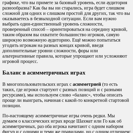
графике, что вы примете за базовый уровень, если аудитория
разнообразна? Как бы вы ни старались, игра будет слишком
сложной для одних и слишком простой для других, так что вы
оказываетесь в безвыходной ситуации. Если вам нужно
выбрать один-единственный уровень сложности,
проверенный способ – ориентироваться на середину кривой,
таким образом вы охватите большинство игроков, самую
широкую возможную аудиторию. Ещё можно попытаться
угодить игрокам на разных концах кривой, введя
дополнительные уровни сложности, форы или
альтернативные правила, которые упрощают или усложняют
игровой процесс.
Баланс в асимметричных играх
В многопользовательских играх с
асимметрией
(то есть
таких, где игроки стартуют с разных позиций и с разными
ресурсами), мы используем слово «баланс», чтобы описать
проще ли выиграть, начиная с какой-то конкретной стартовой
позиции.
По-настоящему асимметричные игры очень редки. Мы
думаем о классических играх вроде Шахмат или Го как об
асимметричных, раз оба игрока начитают с одним набором
фигур и с одними и теми же правилами, но с одним отличием: