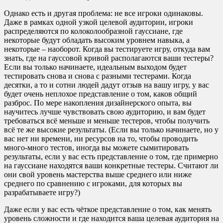
Однако есть и другая проблема: не все игроки одинаковы.
Даже в рамках одной узкой целевой аудитории, игроки
распределяются по колоколообразной гауссиане, где
некоторые будут обладать высоким уровнем навыка, а
некоторые – наоборот. Когда вы тестируете игру, откуда вам
знать, где на гауссовой кривой располагаются ваши тестеры?
Если вы только начинаете, идеальным выходом будет
тестировать снова и снова с разными тестерами. Когда
десятки, а то и сотни людей дадут отзыв на вашу игру, у вас
будет очень неплохое представление о том, каков общий
разброс. По мере накопления дизайнерского опыта, вы
научитесь лучше чувствовать свою аудиторию, и вам будет
требоваться всё меньше и меньше тестеров, чтобы получить
всё те же высокие результаты. (Если вы только начинаете, но у
вас нет ни времени, ни ресурсов на то, чтобы проводить
много-много тестов, иногда вы можете сымитировать
результаты, если у вас есть представление о том, где примерно
на гауссиане находятся ваши конкретные тестеры. Считают ли
они свой уровень мастерства выше среднего или ниже
среднего по сравнению с игроками, для которых вы
разрабатываете игру?)
Даже если у вас есть чёткое представление о том, как менять
уровень сложности и где находится ваша целевая аудитория на