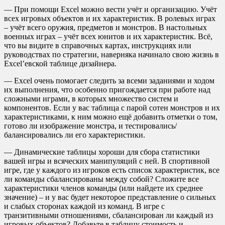
— При помощи Excel можно вести учёт и организацию. Учёт
всех игровых объектов и их характеристик. В ролевых играх
– учёт всего оружия, предметов и монстров. В настольных
военных играх – учёт всех юнитов и их характеристик. Всё,
что вы видите в справочных картах, инструкциях или
руководствах по стратегии, наверняка начинало свою жизнь в
Excel’евской таблице дизайнера.
— Excel очень помогает следить за всеми заданиями и ходом
их выполнения, что особенно пригождается при работе над
сложными играми, в которых множество систем и
компонентов. Если у вас таблица с парой сотен монстров и их
характеристиками, к ним можно ещё добавить отметки о том,
готово ли изображение монстра, и тестировались/
балансировались ли его характеристики.
— Динамические таблицы хороши для сбора статистики
вашей игры и всяческих манипуляций с ней. В спортивной
игре, где у каждого из игроков есть список характеристик, все
ли команды сбалансированы между собой? Сложите все
характеристики членов команды (или найдете их среднее
значение) – и у вас будет некоторое представление о сильных
и слабых сторонах каждой из команд. В игре с
транзитивными отношениями, сбалансирован ли каждый из
игровых объектов? Добавьте в таблицу стоимость и