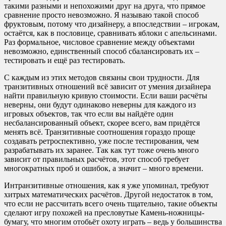
такими разными и непохожими друг на друга, что прямое
сравнение просто невозможно. Я называю такой способ
фруктовым, потому что дизайнеру, а впоследствии – игрокам,
остаётся, как в пословице, сравнивать яблоки с апельсинами.
Раз формальное, числовое сравнение между объектами
невозможно, единственный способ сбалансировать их –
тестировать и ещё раз тестировать.
С каждым из этих методов связаны свои трудности. Для
транзитивных отношений всё зависит от умения дизайнера
найти правильную кривую стоимости. Если ваши расчёты
неверны, они будут одинаково неверны для каждого из
игровых объектов, так что если вы найдёте один
несбалансированный объект, скорее всего, вам придётся
менять всё. Транзитивные соотношения гораздо проще
создавать ретроспективно, уже после тестирования, чем
разрабатывать их заранее. Так как тут тоже очень много
зависит от правильных расчётов, этот способ требует
многократных проб и ошибок, а значит – много времени.
Интранзитивные отношения, как я уже упоминал, требуют
хитрых математических расчётов. Другой недостаток в том,
что если не рассчитать всего очень тщательно, такие объекты
сделают игру похожей на пресловутые Камень-ножницы-
бумагу, что многим отобьёт охоту играть – ведь у большинства