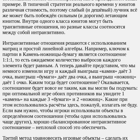
примере. В типичной стратегии реального времени у юнитов
различная стоимость, поэтому слабый (и дешёвый) лучник всё
же может быть побеждён сильным (и дорогим) летающим
юнитом. Внутри одного класса юнитов могут быть
транзитивные отношения, но разные классы соотносятся
между собой интранзитивно.
Интранзитивные отношения решаются с использованием
матриц и простой линейной алгебры. Например, ключом к
партии в Камень-ножницы-бумагу является соотношение
1:1:1, то есть ожидаемое количество выбросов каждого
элемента будет равным. А теперь давайте представим, что мы
немного изменили игру и каждый выигрыш «камня» даёт 3
очка, выигрыш «бумаги» даёт два очка, а выигрыш «ножниц»
даёт 1 очко. Каким тогда будет соотношение? Оказывается,
соотношение будет вовсе не таким, как вы могли бы подумать:
при оптимальной игре обоих противников вы увидите 1
«камень» на каждые 3 «бумаги» и 2 «ножниц». Какие при
этом использовались расчёты здесь, пожалуй, излагать не буду.
Если вам нужно, чтобы игроки использовали объекты в
определённом соотношении (чтобы одни использовались
чаще других), хорошо сбалансированное интранзитивное
соотношение – неплохой способ это обеспечить.
Третий метод уравновесить игровые объекты – сделать их