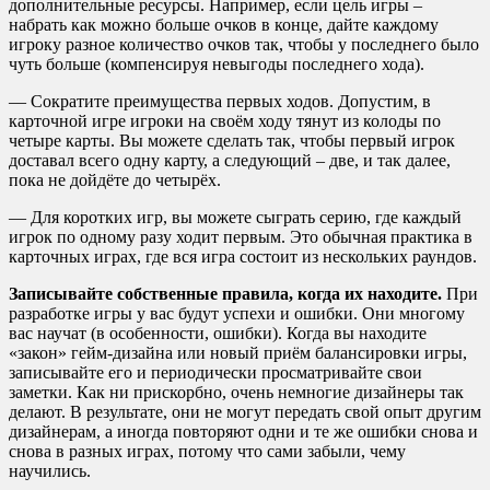
дополнительные ресурсы. Например, если цель игры –
набрать как можно больше очков в конце, дайте каждому
игроку разное количество очков так, чтобы у последнего было
чуть больше (компенсируя невыгоды последнего хода).
— Сократите преимущества первых ходов. Допустим, в
карточной игре игроки на своём ходу тянут из колоды по
четыре карты. Вы можете сделать так, чтобы первый игрок
доставал всего одну карту, а следующий – две, и так далее,
пока не дойдёте до четырёх.
— Для коротких игр, вы можете сыграть серию, где каждый
игрок по одному разу ходит первым. Это обычная практика в
карточных играх, где вся игра состоит из нескольких раундов.
Записывайте собственные правила, когда их находите.
При
разработке игры у вас будут успехи и ошибки. Они многому
вас научат (в особенности, ошибки). Когда вы находите
«закон» гейм-дизайна или новый приём балансировки игры,
записывайте его и периодически просматривайте свои
заметки. Как ни прискорбно, очень немногие дизайнеры так
делают. В результате, они не могут передать свой опыт другим
дизайнерам, а иногда повторяют одни и те же ошибки снова и
снова в разных играх, потому что сами забыли, чему
научились.