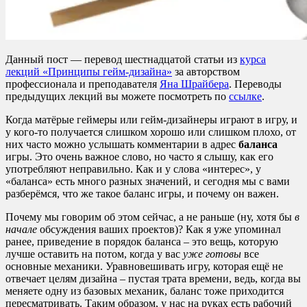
Данный пост — перевод шестнадцатой статьи из
курса
лекций «Принципы гейм-дизайна»
за авторством
профессионала и преподавателя
Яна Шрайбера
. Переводы
предыдущих лекций вы можете посмотреть по
ссылке
.
Когда матёрые геймеры или гейм-дизайнеры играют в игру, и
у кого-то получается слишком хорошо или слишком плохо, от
них часто можно услышать комментарии в адрес
баланса
игры. Это очень важное слово, но часто я слышу, как его
употребляют неправильно. Как и у слова «интерес», у
«баланса» есть много разных значений, и сегодня мы с вами
разберёмся, что же такое баланс игры, и почему он важен.
Почему мы говорим об этом сейчас, а не раньше (ну, хотя бы
в
начале
обсуждения ваших проектов)? Как я уже упоминал
ранее, приведение в порядок баланса – это вещь, которую
лучше оставить на потом, когда у вас
уже готовы
все
основные механики. Уравновешивать игру, которая ещё не
отвечает целям дизайна – пустая трата времени, ведь, когда вы
меняете одну из базовых механик, баланс тоже приходится
пересматривать. Таким образом, у нас на руках есть рабочий