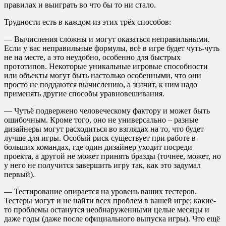
правилах и выиграть во что бы то ни стало.
Трудности есть в каждом из этих трёх способов:
— Вычисления сложны и могут оказаться неправильными.
Если у вас неправильные формулы, всё в игре будет чуть-чуть
не на месте, а это неудобно, особенно для быстрых
прототипов. Некоторые уникальные игровые способности
или объекты могут быть настолько особенными, что они
просто не поддаются вычислению, а значит, к ним надо
применять другие способы уравновешивания.
— Чутьё подвержено человеческому фактору и может быть
ошибочным. Кроме того, оно не универсально – разные
дизайнеры могут расходиться во взглядах на то, что будет
лучше для игры. Особый риск существует при работе в
больших командах, где один дизайнер уходит посреди
проекта, а другой не может принять бразды (точнее, может, но
у него не получится завершить игру так, как это задумал
первый).
— Тестирование опирается на уровень ваших тестеров.
Тестеры могут и не найти всех проблем в вашей игре; какие-
то проблемы останутся необнаруженными целые месяцы и
даже годы (даже после официального выпуска игры). Что ещё