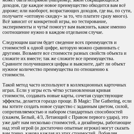
доходов, где каждое новое преимущество обходится вам всё
дороже; или наоборот, возрастающих доходов, где вы, по сути,
получаете «оптовую скидку» за то, что платите сразу много).
Всё зависит от конкретной игры, но тестирование,
эксперименты и чутьё помогут вам выяснить, какое именно
соотношение нужно в каждом отдельном случае.
Следующим шагом будет сведение всех преимуществ и
стоимостей к одной цифре, которую можно сравнивать с
другими. Возьмите все стоимости разных свойств объекта и
сложите их вместе; так же сложите все преимущества.
Сравните получившиеся цифры и выясните, даёт ли объект
нужное количество преимущества по отношению к
стоимости.
Такой метод часто используют в коллекционных карточных
играх. Если у игры есть чётко установленная кривая
стоимости, создавать новые карты, сочетая существующие
эффекты, делается гораздо проще. В Magic: The Gathering, если
вы хотите создать новое существо с заданным цветом, силой,
сопротивляемостью и набором стандартных способностей
(скажем, Белый, 4/3, Летающий с Правом первого удара), это
уже даёт нам несколько стоимостей, а дизайнеры, работающие
над этой игрой (и достаточно опытные игроки) могут сказать
вам точно, какова каждая из этих стоимостей. Добавляя