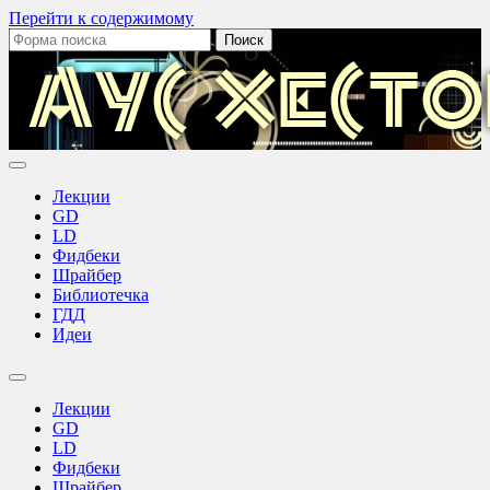
Перейти к содержимому
Поиск:
Аус
Хестов
Лекции
GD
LD
Фидбеки
Шрайбер
Библиотечка
ГДД
Идеи
Переключить
поле
Лекции
поиска
GD
LD
Фидбеки
Шрайбер