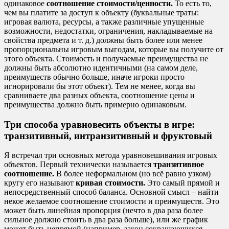
одинаковое
соотношение стоимости/ценности.
То есть то,
чем вы платите за доступ к объекту (буквальные траты:
игровая валюта, ресурсы, а также различные упущенные
возможности, недостатки, ограничения, накладываемые на
свойства предмета и т. д.) должны быть более или менее
пропорциональны игровым выгодам, которые вы получите от
этого объекта. Стоимость и получаемые преимущества не
должны быть абсолютно идентичными (на самом деле,
преимуществ обычно больше, иначе игроки просто
игнорировали бы этот объект). Тем не менее, когда вы
сравниваете два разных объекта, соотношение цены и
преимущества должно быть примерно одинаковым.
Три способа уравновесить объекты в игре:
транзитивный, интранзитивный и фруктовый
Я встречал три основных метода уравновешивания игровых
объектов. Первый технически называется
транзитивное
соотношение.
В более неформальном (но всё равно узком)
кругу его называют
кривая стоимости.
Это самый прямой и
непосредственный способ баланса. Основной смысл – найти
некое желаемое соотношение стоимости и преимуществ. Это
может быть линейная пропорция (нечто в два раза более
сильное должно стоить в два раза больше), или же график
может быть непрямой (например, закон сокращающихся