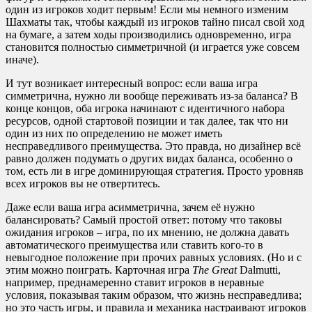
один из игроков ходит первым! Если мы немного изменим
Шахматы так, чтобы каждый из игроков тайно писал свой ход
на бумаге, а затем ходы производились одновременно, игра
становится полностью симметричной (и играется уже совсем
иначе).
И тут возникает интересный вопрос: если ваша игра
симметрична, нужно ли вообще переживать из-за баланса? В
конце концов, оба игрока начинают с идентичного набора
ресурсов, одной стартовой позиции и так далее, так что ни
один из них по определению не может иметь
несправедливого преимущества. Это правда, но дизайнер всё
равно должен подумать о других видах баланса, особенно о
том, есть ли в игре доминирующая стратегия. Просто уровняв
всех игроков вы не отвертитесь.
Даже если ваша игра асимметрична, зачем её нужно
балансировать? Самый простой ответ: потому что таковы
ожидания игроков – игра, по их мнению, не должна давать
автоматического преимущества или ставить кого-то в
невыгодное положение при прочих равных условиях. (Но и с
этим можно поиграть. Карточная игра
The Great
Dalmutti,
например, преднамеренно ставит игроков в неравные
условия, показывая таким образом, что жизнь несправедлива;
но это часть игры, и правила и механика настраивают игроков