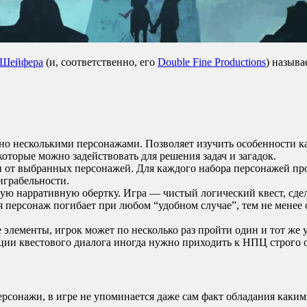
 Шейфера
(и, соответственно, его
Double Fine Productions
) назыв
о несколькими персонажами. Позволяет изучить особенности ка
торые можно задействовать для решения задач и загадок.
 от выбранных персонажей. Для каждого набора персонажей про
играбельности.
ную нарративную обертку. Игра — чистый логический квест, сде
я персонаж погибает при любом “удобном случае”, тем не менее 
 элементы, игрок может по несколько раз пройти один и тот же 
ации квестового диалога иногда нужно приходить к НПЦ строго
ерсонажи, в игре не упоминается даже сам факт обладания как