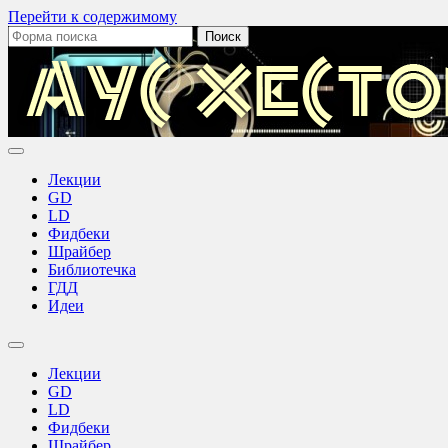
Перейти к содержимому
Поиск:
Лекции
GD
LD
Фидбеки
Шрайбер
Библиотечка
ГДД
Идеи
Переключить
поле
Лекции
поиска
GD
LD
Фидбеки
Шрайбер