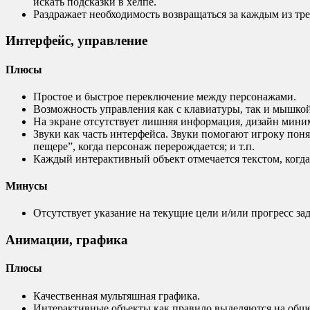
искать подсказки в хелпе.
Раздражает необходимость возвращаться за каждым из тр
Интерфейс, управление
Плюсы
Простое и быстрое переключение между персонажами.
Возможность управления как с клавиатуры, так и мышкой
На экране отсутствует лишняя информация, дизайн мин
Звуки как часть интерфейса. Звуки помогают игроку понят
пещере”, когда персонаж перерождается; и т.п.
Каждый интерактивный объект отмечается текстом, когда 
Минусы
Отсутствует указание на текущие цели и/или прогресс з
Анимации, графика
Плюсы
Качественная мультяшная графика.
Интерактивные объекты как правило выделяются на общем 