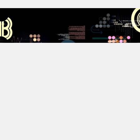
Аус
Хестов