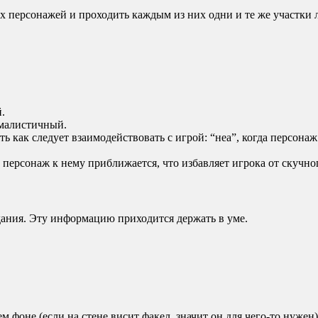
ех персонажей и проходить каждым из них одни и те же участки 
.
ималистичный.
ь как следует взаимодействовать с игрой: “неа”, когда персона
персонаж к нему приближается, что избавляет игрока от скучно
адания. Эту информацию приходится держать в уме.
фоне (если на стене висит факел, значит он для чего-то нужен)