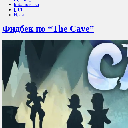
Библиотечка
ГДД
Идеи
Фидбек по “The Cave”