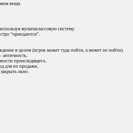
оком вещи.
 используя мультиклассовую систему.
стро “приедаются”.
дение в целом (игрок может туда пойти, а может не пойти).
— античность.
чности происходящего.
од для их продажи.
 закрыть окно.