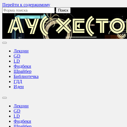
Перейти к содержимому
Поиск:
Лекции
GD
LD
Фидбеки
Шрайбер
Библиотечка
ГДД
Идеи
Переключить
поле
Лекции
поиска
GD
LD
Фидбеки
Шрайбер