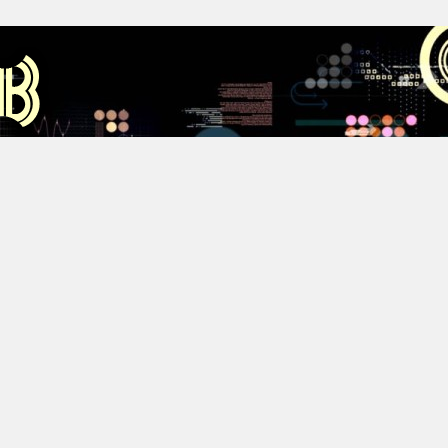
Аус
Хестов