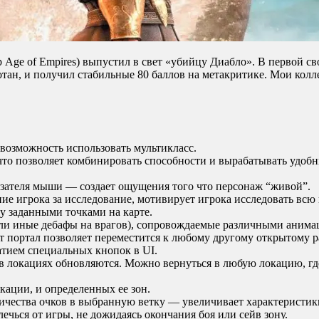
 Age of Empires) выпустил в свет «убийцу Диабло». В первой св
тан, и получил стабильные 80 баллов на метакритике. Мои колле
возможность использовать мультикласс.
что позволяет комбинировать способности и вырабатывать удобны
азателя мыши — создает ощущения того что персонаж “живой”.
е игрока за исследование, мотивирует игрока исследовать всю 
 заданными точками на карте.
ли иные дебафы на врагов), сопровождаемые различными анима
т портал позволяет переместится к любому другому открытому р
тием специальных кнопок в UI.
в локациях обновляются. Можно вернуться в любую локацию, где
кации, и определенных ее зон.
ичества очков в выбранную ветку — увеличивает характеристик
ечься от игры, не дожидаясь окончания боя или сейв зону.