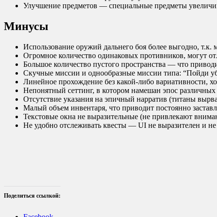
Улучшение предметов — специальные предметы увеличи
Минусы
Использование оружий дальнего боя более выгодно, т.к. 
Огромное количество одинаковых противников, могут от
Большое количество пустого пространства — что привод
Скучные миссии и однообразные миссии типа: “Пойди убе
Линейное прохождение без какой-либо вариативности, хот
Непонятный сеттинг, в котором намешан эпос различных
Отсутствие указания на эпичный нарратив (титаны вырв
Малый объем инвентаря, что приводит постоянно заставл
Текстовые окна не выразительные (не привлекают вниман
Не удобно отслеживать квесты — UI не выразителен и н
Поделиться ссылкой:
Facebook