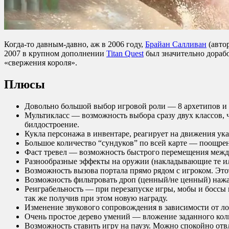
Когда-то давным-давно, аж в 2006 году,
Брайан Салливан
(автор
2007 в крупном дополнении
Titan Quest
был значительно дорабо
«свержения короля».
Плюсы
Довольно большой выбор игровой роли — 8 архетипов и 
Мультикласс — возможность выбора сразу двух классов, 
билдостроение.
Кукла персонажа в инвентаре, реагирует на движения ук
Большое количество “сундуков” по всей карте — поощрени
Фаст тревел — возможность быстрого перемещения между
Разнообразные эффекты на оружии (накладывающие те и
Возможность вызова портала прямо рядом с игроком. Это
Возможность фильтровать дроп (ценный/не ценный) нажа
Реиграбельность — при перезапуске игры, мобы и боссы 
так же получив при этом новую награду.
Изменение звукового сопровождения в зависимости от ло
Очень простое дерево умений — вложение заданного кол
Возможность ставить игру на паузу. Можно спокойно отвл