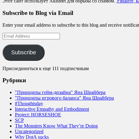
Этот сайт использует Akismet для борьбы со спамом.
Узнайте, 
Subscribe to Blog via Email
Enter your email address to subscribe to this blog and receive notifica
Email
Address
Subscribe
Присоединиться к еще 111 подписчикам
Рубрики
"Принципы гейм-дизайна" Яна Шрайбера
"Принципы игрового баланса" Яна Шрайбера
#Thoughtsday
Interactive Empathy and Embodiment
Project: HORSESHOE
SCP
The Monsters Know What They’re Doing
Uncategorized
Why DotA sucks