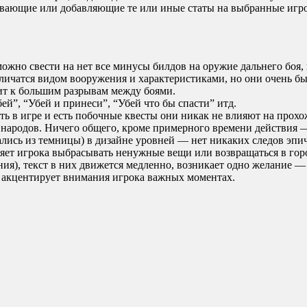
вающие или добавляющие те или иные статы на выбранные игр
можно свести на нет все минусы билдов на оружие дальнего боя,
личатся видом вооружения и характеристиками, но они очень бы
ит к большим разрывам между боями.
й”, “Убей и принеси”, “Убей что бы спасти” итд.
ь в игре и есть побочные квесты они никак не влияют на прохож
 народов. Ничего общего, кроме примерного времени действия 
ались из темницы) в дизайне уровней — нет никаких следов эпи
яет игрока выбрасывать ненужные вещи или возвращаться в гор
ия), текст в них движется медленно, возникает одно желание —
е акцентирует внимания игрока важных моментах.