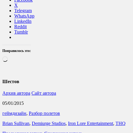
X
Telegram
WhatsApp
LinkedIn
Reddit
Tumblr
Понравилось это:
Загрузка…
Шестов
Архив автора
Сайт автора
05/01/2015
геймдизайн
,
Разбор полетов
Brian Sullivan
,
Demiurge Studios
,
Iron Lore Entertainment
,
THQ