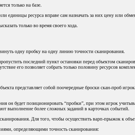
ется только на базе.
ли единицы ресурса вправе сам назначать за них цену или обме
сказать только во время своего хода.
двинуть одну пробку на одну линию точности сканирования.
пропустить последний пункт остановки перед объектом сканиро
тствие его позволяет собрать только половину ресурсов комплек
бъекта представляет собой поочередные броски скан-проб игро
ния он будет позиционировать “пробки”, при этом игрок учитыв
гают выполнение более сложных заданий в карточках событий.
 сканирования. Для того, чтобы осуществить варп-прыжок к объ
иями, определяющими точность сканирования: