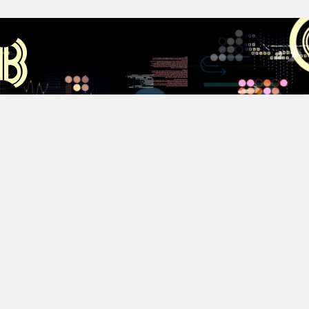
Аус
Хестов