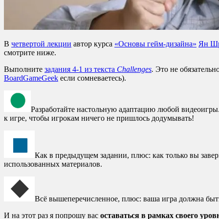
В
четвертой лекции
автор курса
«Основы гейм-дизайна»
Ян Ш
смотрите ниже.
Выполните
задания 4-1 из текста
Challenges
.
Это не обязательно
BoardGameGeek
если сомневаетесь).
Разработайте настольную адаптацию любой видеоигры. 
к игре, чтобы игрокам ничего не пришлось додумывать!
Как в предыдущем задании, плюс: как только вы завер
использованных материалов.
Всё вышеперечисленное, плюс: ваша игра должна быт
И на этот раз я попрошу вас
оставаться в рамках своего уро