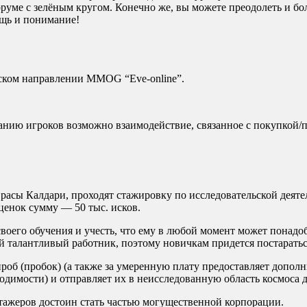
руме с зелёным кругом. Конечно же, вы можете преодолеть и бо
ощь и понимание!
ском направлении ММОG “Eve-online”.
ланию игроков возможно взаимодействие, связанное с покупкой/
сы Калдари, проходят стажировку по исследовательской деятель
енок сумму — 50 тыс. исков.
воего обучения и учесть, что ему в любой момент может понадо
й талантливый работник, поэтому новичкам придется постаратьс
проб (пробок) (а также за умеренную плату предоставляет дополн
ходимости) и отправляет их в неисследованную область космоса
стажеров достоин стать частью могущественной корпорации.