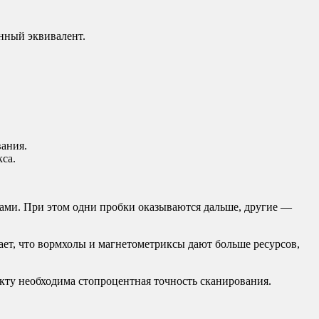
нный эквивалент.
вания.
са.
ками. При этом одни пробки оказываются дальше, другие —
ает, что вормхолы и магнетометриксы дают больше ресурсов,
екту необходима стопроцентная точность сканирования.