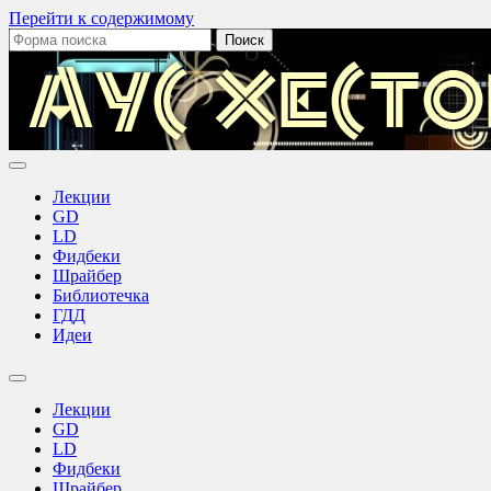
Перейти к содержимому
Поиск:
Лекции
GD
LD
Фидбеки
Шрайбер
Библиотечка
ГДД
Идеи
Переключить
поле
Лекции
поиска
GD
LD
Фидбеки
Шрайбер