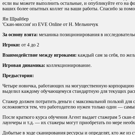
если вы можете выполнить остальные, и опубликуйте его на фо
ваших более опытных коллег на ваши работы. Спасибо за пом
Ян Шрайбер
'Скан-миссия' из EVE Online от Н. Мельничук
За основу взята:
механика позиционирования в исследователь
Игроки:
от 4 до 2
Взаимодействие между игроками:
каждый сам за себя, по же
Игровая динамика:
коллекционирование.
Предыстория:
Четыре новичка, работающих на могущественную корпорацию ра
выделил каждому обучающемуся стандартную для текущих расц
Стажер должен потратить деньги с максимальной пользой для с
осложняется тем, что работодателю нужен только один — самы
После краткого курса обучения Агент выдает стажерам 5 скан-
лаунчеры и т.д. — их стажеры могут приобретать по мере необ
Добытые в ходе сканирования ресурсы и определят, кто же из 