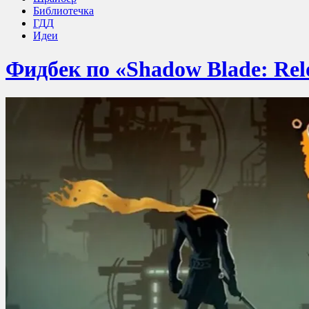
Библиотечка
ГДД
Идеи
Фидбек по «Shadow Blade: Rel