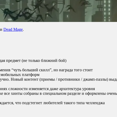
ии
Dead Mage
.
ая предмет (не только ближний бой)
менив “чуть больший скилл”, но награда того стоит
я мобильных платформ
кучно. Новый контент (приемы / противники / джамп-пазлы) выда
внях сложности изменяется даже архитектура уровня
кже все хинты собраны в специальном разделе и оформлены очен
аждается, что подстегнет любителей такого типа челленджа