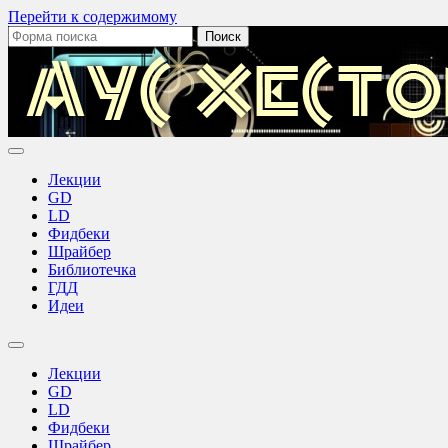
Перейти к содержимому
Поиск:
Лекции
GD
LD
Фидбеки
Шрайбер
Библиотечка
ГДД
Идеи
Переключить
поле
Лекции
поиска
GD
LD
Фидбеки
Шрайбер