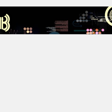
Аус
Хестов