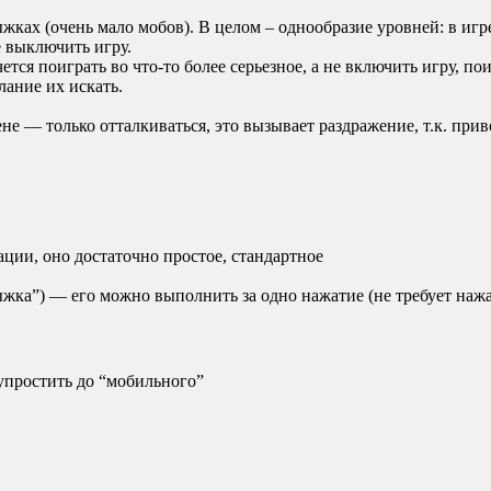
ыжках (очень мало мобов). В целом – однообразие уровней: в и
 выключить игру.
тся поиграть во что-то более серьезное, а не включить игру, п
ание их искать.
ене — только отталкиваться, это вызывает раздражение, т.к. п
ации, оно достаточно простое, стандартное
жка”) — его можно выполнить за одно нажатие (не требует на
 упростить до “мобильного”