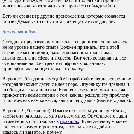
(«Поверхность»). В этом случае ваш творческий процесс
может несколько отличаться от процесса гейм-дизайна.
Есть ли среди игр другие произведения, которые создаются
иначе? Думаю, что есть, но мы их ещё не исследовали.
Домашняя забава
Сегодня я предлагаю вам несколько вариантов, основываясь
не на уровне вашего опыта (должен признать, что в этой
сфере все мы новички, даже если мы опытные гейм-
дизайнеры), а на сфере интересов. Вот четыре варианта, все
основанные на «быстрых нецифровых заданиях»,
приведённых в конце главы в
Challenges:
Вариант 1 (Создание эмоций): Разработайте нецифровую игру,
которая знакомит детей с идеей горя. Опубликуйте правила и
необходимые компоненты. Если есть желание, можно также
прикрепить комментарии о том, как вы решили эту проблему
и почему, как вам кажется, ваша игра удалась (или не удалась).
Вариант 2 (Убеждение): Измените настольную игру
«Риск»,
чтобы она ратовала за мир во всём мире. Опубликуйте ваши
изменения в оригинальных
правилах
. Если желаете, можете
включить комментарии о том, чего вы хотели добиться,
удалось ли вам это, и почему.