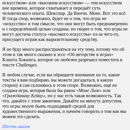
искусством» или «высоким искусством» — тем искусством
вне времени, которое схватывает и передаёт суть
человеческого опыта. Шекспир. Да Винчи. Моне. Вот это всё.
И тогда спор, возможно, будет не о том, что игры не
«искусство» в том смысле, что они могут быть преднамеренно
и с определённой целью созданы, но скорее о том, что игры не
могут достичь статуса «высокого искусства» из-за чего-то,
присущего играм как выразительному средству.
Я не буду много распространяться на эту тему, потому что об
этом и так много сказано в эссе «Об авторстве в играх»
Клинта Хокинга, которое он любезно разрешил поместить в
тексте
Challenges.
В любом случае, если вы обращаете внимание на то, какие
тексты я вам подбираю, вы можете догадаться, в какую
сторону я сам склоняюсь в этом споре. Возможно, ещё не
создана игра, которая была бы равна «
Моне Лизе»
или
«
Гражданину Кейну»,
но у нас есть такая возможность. Так
что, давайте с этим закончим. Давайте на минуту допустим,
что игры
могут быть
подходящей средой для
художественного выражения, и начнём говорить о том
как
мы
можем это сделать.
Шесть шагов