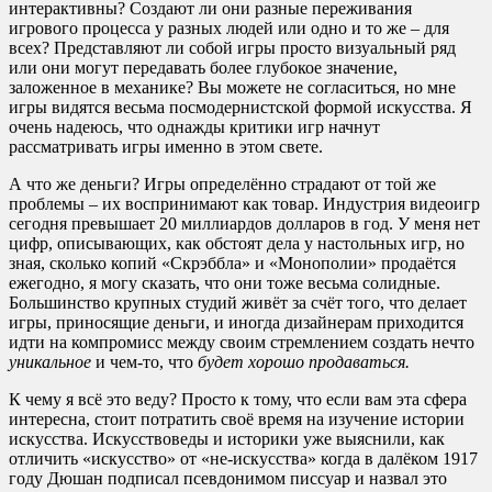
интерактивны? Создают ли они разные переживания
игрового процесса у разных людей или одно и то же – для
всех? Представляют ли собой игры просто визуальный ряд
или они могут передавать более глубокое значение,
заложенное в механике? Вы можете не согласиться, но мне
игры видятся весьма посмодернистской формой искусства. Я
очень надеюсь, что однажды критики игр начнут
рассматривать игры именно в этом свете.
А что же деньги? Игры определённо страдают от той же
проблемы – их воспринимают как товар. Индустрия видеоигр
сегодня превышает 20 миллиардов долларов в год. У меня нет
цифр, описывающих, как обстоят дела у настольных игр, но
зная, сколько копий «Скрэббла» и «Монополии» продаётся
ежегодно, я могу сказать, что они тоже весьма солидные.
Большинство крупных студий живёт за счёт того, что делает
игры, приносящие деньги, и иногда дизайнерам приходится
идти на компромисс между своим стремлением создать нечто
уникальное
и чем-то, что
будет хорошо продаваться.
К чему я всё это веду? Просто к тому, что если вам эта сфера
интересна, стоит потратить своё время на изучение истории
искусства. Искусствоведы и историки уже выяснили, как
отличить «искусство» от «не-искусства» когда в далёком 1917
году Дюшан подписал псевдонимом писсуар и назвал это