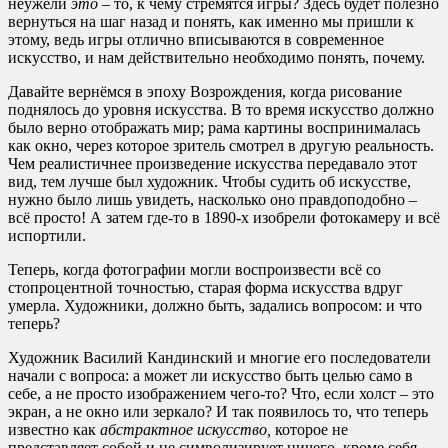
неужели
это –
то, к чему стремятся игры? Здесь будет полезно
вернуться на шаг назад и понять, как именно мы пришли к
этому, ведь игры отлично вписываются в современное
искусство, и нам действительно необходимо понять, почему.
Давайте вернёмся в эпоху Возрождения, когда рисование
поднялось до уровня искусства. В то время искусство должно
было верно отображать мир; рама картины воспринималась
как окно, через которое зритель смотрел в другую реальность.
Чем реалистичнее произведение искусства передавало этот
вид, тем лучше был художник. Чтобы судить об искусстве,
нужно было лишь увидеть, насколько оно правдоподобно –
всё просто! А затем где-то в 1890-х изобрели фотокамеру и всё
испортили.
Теперь, когда фотографии могли воспроизвести всё со
стопроцентной точностью, старая форма искусства вдруг
умерла. Художники, должно быть, задались вопросом: и что
теперь?
Художник Василий Кандинский и многие его последователи
начали с вопроса: а может ли искусство быть целью само в
себе, а не просто изображением чего-то? Что, если холст – это
экран, а не окно или зеркало? И так появилось то, что теперь
известно как
абстрактное искусство,
которое не
представляет собой и не символизирует ничего, кроме себя