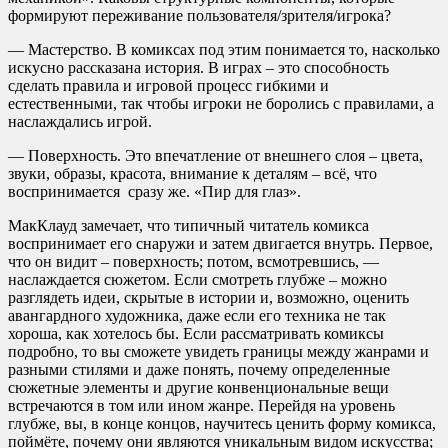
формируют переживание пользователя/зрителя/игрока?
— Мастерство. В комиксах под этим понимается то, насколько
искусно рассказана история. В играх – это способность
сделать правила и игровой процесс гибкими и
естественными, так чтобы игроки не боролись с правилами, а
наслаждались игрой.
— Поверхность. Это впечатление от внешнего слоя – цвета,
звуки, образы, красота, внимание к деталям – всё, что
воспринимается сразу же. «Пир для глаз».
МакКлауд замечает, что типичный читатель комикса
воспринимает его снаружи и затем двигается внутрь. Первое,
что он видит – поверхность; потом, всмотревшись, —
наслаждается сюжетом. Если смотреть глубже – можно
разглядеть идеи, скрытые в истории и, возможно, оценить
авангардного художника, даже если его техника не так
хороша, как хотелось бы. Если рассматривать комиксы
подробно, то вы сможете увидеть границы между жанрами и
разными стилями и даже понять, почему определенные
сюжетные элементы и другие конвенциональные вещи
встречаются в том или ином жанре. Перейдя на уровень
глубже, вы, в конце концов, научитесь ценить форму комикса,
поймёте, почему они являются уникальным видом искусства;