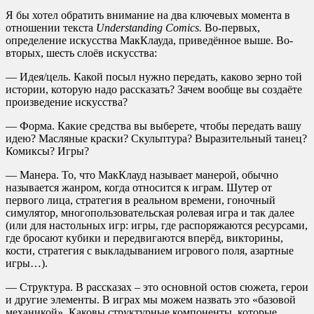
Я бы хотел обратить внимание на два ключевых момента в
отношении текста
Understanding
Comics.
Во-первых,
определение искусства МакКлауда, приведённое выше. Во-
вторых, шесть слоёв искусства:
— Идея/цель. Какой посыл нужно передать, каково зерно той
истории, которую надо рассказать? Зачем вообще вы создаёте
произведение искусства?
— Форма. Какие средства вы выберете, чтобы передать вашу
идею? Масляные краски? Скульптура? Выразительный танец?
Комиксы? Игры?
— Манера. То, что МакКлауд называет манерой, обычно
называется жанром, когда относится к играм. Шутер от
первого лица, стратегия в реальном времени, гоночный
симулятор, многопользовательская ролевая игра и так далее
(или для настольных игр: игры, где распоряжаются ресурсами,
где бросают кубики и передвигаются вперёд, викторины,
кости, стратегия с выкладыванием игрового поля, азартные
игры…).
— Структура. В рассказах – это основной остов сюжета, герои
и другие элементы. В играх мы можем назвать это «базовой
механикой». Каковы структурные компоненты, которые