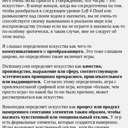
него очень легко прийти к утверждению, что «игры – это
искусство». В конце концов, когда вы сосредоточены на том,
чтобы разобраться в следующем уровне
Left 4
Dead
или
размышляете над своим ходом в шахматах, вы не очень-то
способствуете своему выживанию в реальном мире или
воспроизводству (только если вы не играете в шахматы как-то
по-особому эротически, в таком случае, мне не следует об
этом знать).
Я слышал определения искусства как чего-то
коммуникативного
и
преображающего.
Это тоже слишком
широко, но определённо также включает игры.
Dictionary.com определяет искусство как
качество,
производство, выражение или сферу, соответствующую
эстетическим принципам прекрасного, привлекательного
или выдающегося.
Согласно этому определению, игра с
привлекательной графикой или игра, которая «больше, чем
просто игра» по какой бы то ни было причине, может
рассматриваться как искусство.
Википедия определяет искусство как
процесс или продукт
намеренного сочетания элементов таким образом, чтобы
вызвать чувственный или эмоциональный отклик.
У игр
есть формальные элементы, которые создаются намеренно.
Игры вызывают чувственный отклик, хотя бы своими