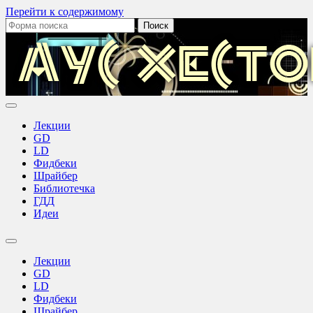
Перейти к содержимому
Поиск:
Аус
Хестов
Лекции
GD
LD
Фидбеки
Шрайбер
Библиотечка
ГДД
Идеи
Переключить
поле
Лекции
поиска
GD
LD
Фидбеки
Шрайбер