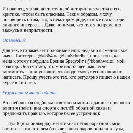
И наконец, я знаю достаточно об истории искусства и его
критике, чтобы быть опасным. Таким образом, я хочу
поговорить о том, что, в некотором роде, относится к сфере
личного интереса… Даже понимая, что так я непременно
ввяжусь в неприятности.
Объявление
Для тех, кто замечает подобные вещи: недавно я сменил своё
имя в Твиттере с @ai864 на @IanSchreiber, после того, как
меня к этому побудила Бренда Бресуэйт (@bbrathwaite), мой
соавтор. Она считает, что моё настоящее имя легче
запомнить… при условии, что люди смогут его правильно
написать. Прошу учесть это тех, кто регулярно пишет о нашем
курсе в Твиттер.
Результаты мини-задания
Вот небольшая подборка ответов на мини-задание с прошлого
занятия (найти вид спорта с петлёй обратной связи и
предложить правило, которое бы её устранило):
— пул-8 (вид бильярда): негативная петля обратной связи
состоит в том, что чем больше ваших шаров попали в лузы,