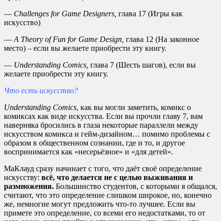
—
Challenges for Game Designers,
глава 17 (Игры как
искусство)
—
A
Theory
of
Fun
for
Game
Design,
глава 12 (На законное
место) – если вы желаете приобрести эту книгу.
—
Understanding Comics,
глава 7 (Шесть шагов), если вы
желаете приобрести эту книгу.
Что есть искусство?
Understanding Comics
, как вы могли заметить, комикс о
комиксах как виде искусства. Если вы прочли главу 7, вам
наверняка бросились в глаза некоторые параллели между
искусством комикса и гейм-дизайном… помимо проблемы с
образом в общественном сознании, где и то, и другое
воспринимается как «несерьёзное» и «для детей».
МаКлауд сразу начинает с того, что даёт своё определение
искусству:
всё, что делается не с целью выживания и
размножения.
Большинство студентов, с которыми я общался,
считают, что это определение слишком широкое, но, конечно
же, немногие могут предложить что-то лучшее. Если вы
примете это определение, со всеми его недостатками, то от