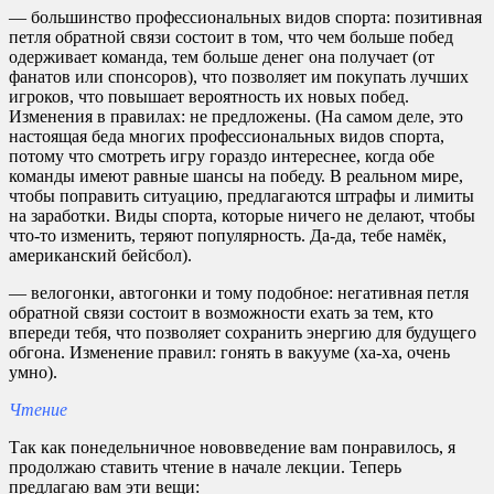
— большинство профессиональных видов спорта: позитивная
петля обратной связи состоит в том, что чем больше побед
одерживает команда, тем больше денег она получает (от
фанатов или спонсоров), что позволяет им покупать лучших
игроков, что повышает вероятность их новых побед.
Изменения в правилах: не предложены. (На самом деле, это
настоящая беда многих профессиональных видов спорта,
потому что смотреть игру гораздо интереснее, когда обе
команды имеют равные шансы на победу. В реальном мире,
чтобы поправить ситуацию, предлагаются штрафы и лимиты
на заработки. Виды спорта, которые ничего не делают, чтобы
что-то изменить, теряют популярность. Да-да, тебе намёк,
американский бейсбол).
— велогонки, автогонки и тому подобное: негативная петля
обратной связи состоит в возможности ехать за тем, кто
впереди тебя, что позволяет сохранить энергию для будущего
обгона. Изменение правил: гонять в вакууме (ха-ха, очень
умно).
Чтение
Так как понедельничное нововведение вам понравилось, я
продолжаю ставить чтение в начале лекции. Теперь
предлагаю вам эти вещи: