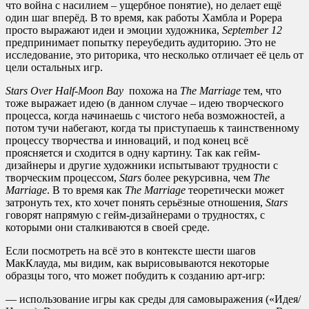
что война с насилием – ущербное понятие), но делает ещё
один шаг вперёд. В то время, как работы Хамбла и Рорера
просто выражают идеи и эмоции художника,
September 12
предпринимает попытку переубедить аудиторию. Это не
исследование, это риторика, что несколько отличает её цель от
цели остальных игр.
Stars
Over
Half-
Moon
Bay
похожа на
The
Marriage
тем, что
тоже выражает идею (в данном случае – идею творческого
процесса, когда начинаешь с чистого неба возможностей, а
потом тучи набегают, когда ты приступаешь к таинственному
процессу творчества и инноваций, и под конец всё
проясняется и сходится в одну картину. Так как гейм-
дизайнеры и другие художники испытывают трудности с
творческим процессом,
Stars
более рекурсивна, чем
The
Marriage
. В то время как
The
Marriage
теоретически может
затронуть тех, кто хочет понять серьёзные отношения,
Stars
говорят напрямую с гейм-дизайнерами о трудностях, с
которыми они сталкиваются в своей среде.
Если посмотреть на всё это в контексте шести шагов
МакКлауда, мы видим, как вырисовываются некоторые
образцы того, что может побудить к созданию арт-игр:
— использование игры как среды для самовыражения («Идея/