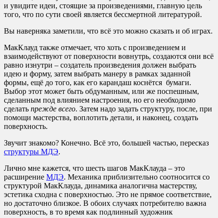
и увидите идеи, стоящие за произведениями, главную цель
того, что по сути своей является бессмертной литературой.
Вы наверняка заметили, что всё это можно сказать и об играх.
МакКлауд также отмечает, что хоть с произведением и
взаимодействуют от поверхности вовнутрь, создаются они всё
равно изнутри – создатель произведения должен выбрать
идею и форму, затем выбрать манеру в рамках заданной
формы, ещё до того, как его карандаш коснётся бумаги.
Выбор этот может быть обдуманным, или же поспешным,
сделанным под влиянием настроения, но его необходимо
сделать
прежде всего
. Затем надо задать структуру, после, при
помощи мастерства, воплотить детали, и наконец, создать
поверхность.
Звучит знакомо? Конечно. Всё это, большей частью, пересказ
структуры МДЭ
.
Лично мне кажется, что шесть шагов МакКлауда – это
расширение
МДЭ
. Механика приблизительно соотносится со
структурой МакКлауда, динамика аналогична мастерству,
эстетика сходна с поверхностью. Это не прямое соответствие,
но достаточно близкое. В обоих случаях потребителю важна
поверхность, в то время как подлинный художник