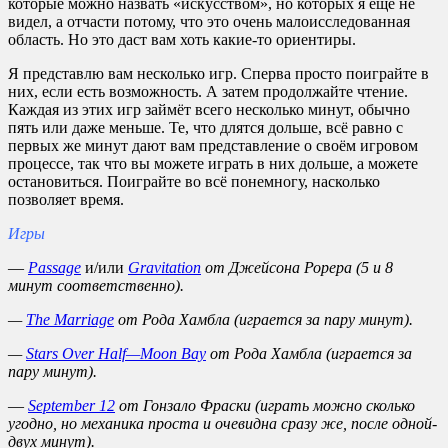
которые можно назвать «искусством», но которых я ещё не
видел, а отчасти потому, что это очень малоисследованная
область. Но это даст вам хоть какие-то ориентиры.
Я представлю вам несколько игр. Сперва просто поиграйте в
них, если есть возможность. А затем продолжайте чтение.
Каждая из этих игр займёт всего несколько минут, обычно
пять или даже меньше. Те, что длятся дольше, всё равно с
первых же минут дают вам представление о своём игровом
процессе, так что вы можете играть в них дольше, а можете
остановиться. Поиграйте во всё понемногу, насколько
позволяет время.
Игры
—
Passage
и/или
Gravitation
от Джейсона Рорера (5 и 8
минут соответственно).
—
The Marriage
от Рода Хамбла (играется за пару минут).
—
Stars
Over
Half
—
Moon
Bay
от Рода Хамбла (играется за
пару минут).
—
September 12
от Гонзало Фраски (играть можно сколько
угодно, но механика проста и очевидна сразу же, после одной-
двух минут).