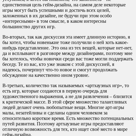
единственная цель гейм-дизайна, на самом деле некоторые
игры могут быть успешными и достичь всех целей,
заложенных в их дизайне, не будучи при этом особо
«интересными» в том смысле, в каком интересны
большинство других игр.
Во-вторых, так как дискуссия эта имеет длинную историю, я
бы хотел, чтобы новенькие тоже получили о ней хоть какое-
нибудь представление. Это она из тех вещей, которые нет-нет,
да и всплывают в разговоре между дизайнерами, поэтому мне
бы хотелось, чтобы новички среди вас тоже могли поддержать
беседу. Те из вас, кто уже знаком с этой дискуссией, я
надеюсь, почерпнут что-то новое и смогут продолжать
обсуждение на качественно ином уровне.
В-третьих, количество так называемых «артхаузных игр», то
есть игр, которые создаются в первую очередь для
художественного выражения, а не для развлечения – близится
к критической массе. В этой сфере множество талантливых
людей делают очень любопытные вещи. Многие арт-игры
малы, незатейливы и сделаны одним человеком за
относительно короткое время. Есть множество потенциальных
путей развития. Поэтому артхаузные игры предоставляют
отличную возможность для тех, кто ищет своё место в мире
гейм-дизайна.