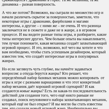
динамика – разная поверхность.
А что же потом? Возможно, вы сыграли во множество игр и
начали различать скрытое за поверхностью, заметили, что
некоторые игры с драконами, фаерболами и магами
интересны, а другие – с ними же – не очень. И что разница
заключается не в сюжете и даже не в жанре, а в игровом
процессе. И вы видите разные типы игры, и разбираете, какие
типы интереснее других. Чем больше опыта вы накапливаете,
тем лучше понимаете, какая механика создаёт захватывающий
игровой процесс. И это, возможно, всё чего вы хотите и что
вам необходимо, чтобы стать успешным дизайнером, который
известен тем, что создаёт интересные игры в популярных
жанрах.
Но если заглянуть чуть глубже, вы начнёте задаваться
вопросом: а откуда берутся жанры? Кто решает, что
определённый набор базовых механик можно копировать от
игры к игре с разными вариациями и что этот конкретный
набор механик даёт хороший игровой сценарий? И как
создаются
новые
жанры? Есть ли какая-то последовательность
действий для создания того, чего ещё никто раньше не
создавал, поиск неуловимого набора захватывающих механик,
который ещё не был открыт? И вы могли бы стать известны
тем, что создали новый игровой жанр. Необязательно вы