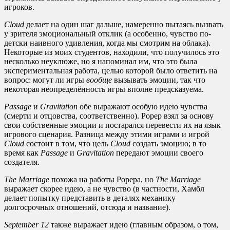
игроков.
Cloud
делает на один шаг дальше, намеренно пытаясь вызвать
у зрителя эмоциональный отклик (а особенно, чувство по-
детски наивного удивления, когда мы смотрим на облака).
Некоторые из моих студентов, находили, что получилось это
несколько неуклюже, но я напоминал им, что это была
экспериментальная работа, целью которой было ответить на
вопрос: могут ли игры
вообще
вызывать эмоции, так что
некоторая неопределённость игры вполне предсказуема.
Passage
и
Gravitation
обе выражают особую идею чувства
(смерти и отцовства, соответственно). Рорер взял за основу
свои собственные эмоции и постарался перевести их на язык
игрового сценария. Разница между этими играми и игрой
Cloud
состоит в том, что цель
Cloud
создать эмоцию; в то
время как
Passage
и
Gravitation
передают эмоции своего
создателя.
The
Marriage
похожа на работы Рорера, но
The
Marriage
выражает скорее идею, а не чувство (в частности, Хамбл
делает попытку представить в деталях механику
долгосрочных отношений, отсюда и название).
September 12
также выражает идею (главным образом, о том,