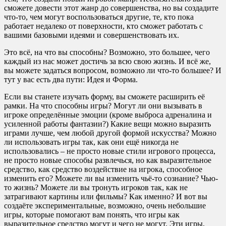
сможете довести этот жанр до совершенства, но вы создадите
что-то, чем могут воспользоваться другие, те, кто пока
работает недалеко от поверхности, кто сможет работать с
вашими базовыми идеями и совершенствовать их.
Это всё, на что вы способны? Возможно, это большее, чего
каждый из нас может достичь за всю свою жизнь. И всё же,
вы можете задаться вопросом, возможно ли что-то большее? И
тут у вас есть два пути: Идея и Форма.
Если вы станете изучать форму, вы сможете расширить её
рамки. На что способны игры? Могут ли они вызывать в
игроке определённые эмоции (кроме выброса адреналина и
усиленной работы фантазии?) Какие вещи можно выразить
играми лучше, чем любой другой формой искусства? Можно
ли использовать игры так, как они ещё никогда не
использовались – не просто новые стили игрового процесса,
не просто новые способы развлечься, но как выразительное
средство, как средство воздействие на игрока, способное
изменить его? Можете ли вы изменить чьё-то сознание? Чью-
то жизнь? Можете ли вы тронуть игроков так, как не
затрагивают картины или фильмы? Как именно? И вот вы
создаёте экспериментальные, возможно, очень небольшие
игры, которые помогают вам понять, что игры как
выразительное средство могут и чего не могут. Эти игры,