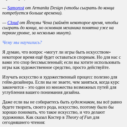
—
Samorost
от
Armanita
Design
(чтобы сыграть до конца
потребуется больше времени).
—
Cloud
от Йенувы Чена (займёт некоторое время, чтобы
сыграть до конца, но основная механика понятна уже на
первом уровне, за несколько минут).
Чему мы научились?
Я думаю, что вопрос «могут ли игры быть искусством»
некоторое время ещё будет оставаться спорным. Но для нас с
вами это спор бессмысленный; если вы хотите использовать
игры как художественное средство, просто действуйте.
Изучать искусство и художественный процесс полезно для
гейм-дизайнера. Если вы не знаете, чем заняться, когда курс
закончится – это один из множества возможных путей для
углубления вашего понимания дизайна.
Даже если вы не собираетесь быть
художником,
вы всё равно
будете творить, своего рода, искусство, поэтому было бы
хорошо понимать, что такое искусство, и что делают
художники. Как сказал Костер в
Theory
of
Fun
для
сегодняшнего чтения: