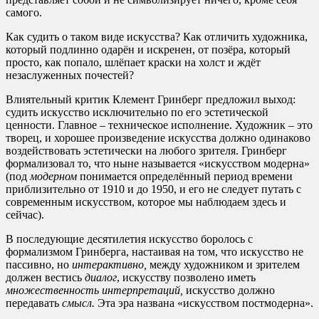
самого.
Как судить о таком виде искусства? Как отличить художника,
который подлинно одарён и искренен, от позёра, который
просто, как попало, шлёпает краски на холст и ждёт
незаслуженных почестей?
Влиятельный критик Клемент Гринберг предложил выход:
судить искусство исключительно по его эстетической
ценности. Главное – техническое исполнение. Художник – это
творец, и хорошее произведение искусства должно одинаково
воздействовать эстетически на любого зрителя. Гринберг
формализовал то, что ныне называется «искусством модерна»
(под
модерном
понимается определённый период времени
приблизительно от 1910 и до 1950, и его не следует путать с
современным искусством, которое мы наблюдаем здесь и
сейчас).
В последующие десятилетия искусство боролось с
формализмом Гринберга, настаивая на том, что искусство не
пассивно, но
интерактивно,
между художником и зрителем
должен вестись
диалог
, искусству позволено иметь
множественность интерпретаций,
искусство должно
передавать
смысл.
Эта эра названа «искусством постмодерна».