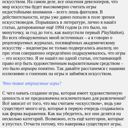
искусством. На самом деле, все опасения девелоперов, что
мир искусства будет высокомерно считать игры
недостойными внимания – всего лишь фантазия. В
действительности, игры уже давно попали в поле зрения
искусствоведов. Порывшись в литературе, лично я нашёл
статьи, датированные ещё 1994 годом (а это было, на
минуточку, за год до того, как выпустили первый
PlayStation
).
Во всех обнаруженных мной источниках – а я говорю о
рецензируемых журналах, посвящённых академическому
искусству – видеоигры не только подвергались анализу, но
при этом совершенно определённо подразумевалось, что игры
– это искусство. Я не нашёл ни одной статьи, отстаивающей
право игр быть художественным выразительным средством –
это было
априори
понятно. Так давайте расстанемся с нашими
иллюзиями о гонениях на игры и займёмся искусством.
Что такое атрхаузные игры?
С чего начать создание игры, которая имеет художественную
ценность и не предназначена исключительно для развлечения?
Всё зависит от того, что мы считаем «искусством», ведь уже
существует много игр, которые в первую очередь создавались
как форма выражения. Как вы убедитесь, все они делятся на
несколько категорий. Возможно, есть ещё категории, которые
я упустил. Отчасти потому, что наверняка существуют игры,