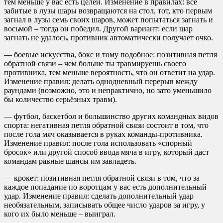
тем меньше у вас есть целей. Изменение в правилах: все
забитые в лузы шары возвращаются на стол, тот, кто первым
загнал в лузы семь своих шаров, может попытаться загнать и
восьмой – тогда он победил. Другой вариант: если шар
загнать не удалось, противник автоматически получает очко.
— боевые искусства, бокс и тому подобное: позитивная петля
обратной связи – чем больше ты травмируешь своего
противника, тем меньше вероятность, что он ответит на удар.
Изменение правил: делать однодневный перерыв между
раундами (возможно, это и непрактично, но зато уменьшило
бы количество серьёзных травм).
— футбол, баскетбол и большинство других командных видов
спорта: негативная петля обратной связи состоит в том, что
после гола мяч оказывается в руках команды-противника.
Изменение правил: после гола использовать «спорный
бросок» или другой способ ввода мяча в игру, который даст
командам равные шансы им завладеть.
— крокет: позитивная петля обратной связи в том, что за
каждое попадание по воротцам у вас есть дополнительный
удар. Изменение правил: сделать дополнительный удар
необязательным, записывать общее число ударов за игру, у
кого их было меньше – выиграл.