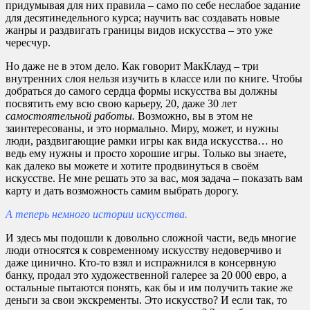
придумывая для них правила – само по себе неслабое задание
для десятинедельного курса; научить вас создавать новые
жанры и раздвигать границы видов искусства – это уже
чересчур.
Но даже не в этом дело. Как говорит МакКлауд – три
внутренних слоя нельзя изучить в классе или по книге. Чтобы
добраться до самого сердца формы искусства вы должны
посвятить ему всю свою карьеру, 20, даже 30 лет
самостоятельной работы.
Возможно, вы в этом не
заинтересованы, и это нормально. Миру, может, и нужны
люди, раздвигающие рамки игры как вида искусства… но
ведь ему нужны и просто хорошие игры. Только вы знаете,
как далеко вы можете и хотите продвинуться в своём
искусстве. Не мне решать это за вас, моя задача – показать вам
карту и дать возможность самим выбрать дорогу.
А теперь немного истории искусства.
И здесь мы подошли к довольно сложной части, ведь многие
люди относятся к современному искусству недоверчиво и
даже цинично. Кто-то взял и испражнился в консервную
банку, продал это художественной галерее за 20 000 евро, а
остальные пытаются понять, как бы и им получить такие же
деньги за свои экскременты. Это искусство? И если так, то