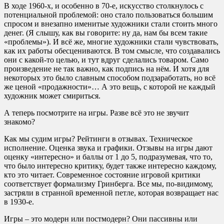
В ходе 1960-х, и особенно в 70-е, искусство столкнулось с
потенциальной проблемой: оно стало пользоваться большим
спросом и внезапно именитые художники стали стоить много
денег. (Я слышу, как вы говорите: ну да, нам бы всем такие
«проблемы»). И всё же, многие художники стали чувствовать,
как их работы обесцениваются. В том смысле, что создавались
они с какой-то целью, и тут вдруг сделались товаром. Само
произведение не так важно, как подпись на нём. И хотя для
некоторых это было славным способом подзаработать, но всё
же ценой «продажности»… А это вещь, с которой не каждый
художник может смириться.
А теперь посмотрите на игры. Разве всё это не звучит
знакомо?
Как мы судим игры? Рейтинги в отзывах. Техническое
исполнение. Оценка звука и графики. Отзывы на игры дают
оценку «интересно» и баллы от 1 до 5, подразумевая, что то,
что было интересно критику, будет также интересно каждому,
кто это читает. Современное состояние игровой критики
соответствует формализму Гринберга. Все мы, по-видимому,
застряли в странной временной петле, которая возвращает нас
в 1930-е.
Игры – это модерн или постмодерн? Они пассивны или