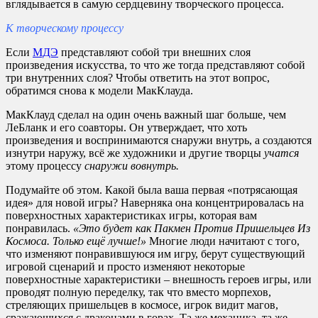
вглядывается в самую сердцевину творческого процесса.
К творческому процессу
Если
МДЭ
представляют собой три внешних слоя
произведения искусства, то что же тогда представляют собой
три внутренних слоя? Чтобы ответить на этот вопрос,
обратимся снова к модели МакКлауда.
МакКлауд сделал на один очень важный шаг больше, чем
ЛеБланк и его соавторы. Он утверждает, что хоть
произведения и воспринимаются снаружи внутрь, а создаются
изнутри наружу, всё же художники и другие творцы
учатся
этому процессу
снаружи вовнутрь.
Подумайте об этом. Какой была ваша первая «потрясающая
идея» для новой игры? Наверняка она концентрировалась на
поверхностных характеристиках игры, которая вам
понравилась.
«Это будет как Пакмен Против Пришельцев Из
Космоса. Только ещё лучше!»
Многие люди начитают с того,
что изменяют понравившуюся им игру, берут существующий
игровой сценарий и просто изменяют некоторые
поверхностные характеристики – внешность героев игры, или
проводят полную переделку, так что вместо морпехов,
стреляющих пришельцев в космосе, игрок видит магов,
сражающихся с драконами в горах. Та же механика, та же