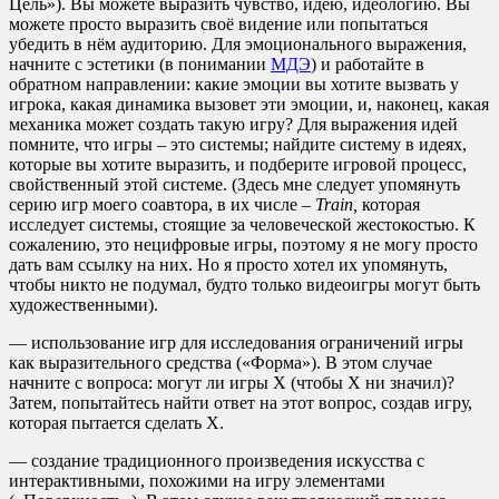
Цель»). Вы можете выразить чувство, идею, идеологию. Вы
можете просто выразить своё видение или попытаться
убедить в нём аудиторию. Для эмоционального выражения,
начните с эстетики (в понимании
МДЭ
) и работайте в
обратном направлении: какие эмоции вы хотите вызвать у
игрока, какая динамика вызовет эти эмоции, и, наконец, какая
механика может создать такую игру? Для выражения идей
помните, что игры – это системы; найдите систему в идеях,
которые вы хотите выразить, и подберите игровой процесс,
свойственный этой системе. (Здесь мне следует упомянуть
серию игр моего соавтора, в их числе –
Train,
которая
исследует системы, стоящие за человеческой жестокостью. К
сожалению, это нецифровые игры, поэтому я не могу просто
дать вам ссылку на них. Но я просто хотел их упомянуть,
чтобы никто не подумал, будто только видеоигры могут быть
художественными).
— использование игр для исследования ограничений игры
как выразительного средства («Форма»). В этом случае
начните с вопроса: могут ли игры Х (чтобы Х ни значил)?
Затем, попытайтесь найти ответ на этот вопрос, создав игру,
которая пытается сделать Х.
— создание традиционного произведения искусства с
интерактивными, похожими на игру элементами