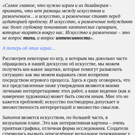
«Самое главное, что нужно играм и их дизайнерам –
признать, что нет разницы между искусством и
развлечением… и искусство, и развлечение ставят перед
аудиторией проблему. И искусство, и развлечение побуждают
нас более глубокому пониманию хаотических сценариев,
которые вихрятся вокруг нас. Искусство и развлечение – это
не вопрос
типа,
а вопрос
интенсивности
».
А теперь об этих играх…
Рассмотрев некоторые из игр, к которым мы довольно часто
обращались в нашей дискуссии об искусстве, мы можем
получить кое-какие зацепки, которые помогут разъяснить
ситуацию: как мы можем выражать свои воззрения
посредством игрового процесса. Здесь я сразу оговорюсь, что
все представленные ниже утверждения являются моими
личными интерпретациями этих работ, а ваше видение (как и
намерение художника) может быть совсем иным. Мне это не
кажется проблемой; искусство постмодерна допускает и
множественность интерпретаций и множество смыслов.
Samorost
является искусством, по большей части, в
визуальном плане. Это как интерактивная картина – очень
приятная графика, отличная форма исследования. Создатели
стремились вызвать определённое визуальное переживание у