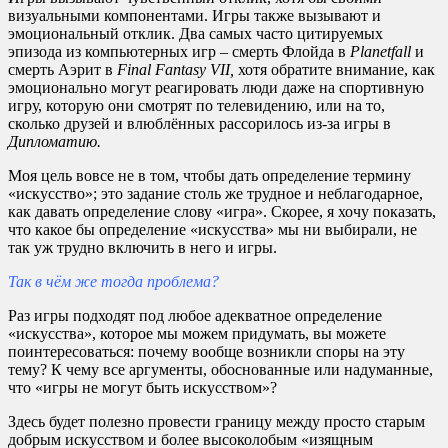
визуальными компонентами. Игры также вызывают и
эмоциональный отклик. Два самых часто цитируемых
эпизода из компьютерных игр – смерть Флойда в
Planetfall
и
смерть Аэрит в
Final
Fantasy
VII,
хотя обратите внимание, как
эмоционально могут реагировать люди даже на спортивную
игру, которую они смотрят по телевидению, или на то,
сколько друзей и влюблённых рассорилось из-за игры в
Дипломатию.
Моя цель вовсе не в том, чтобы дать определение термину
«искусство»; это задание столь же трудное и неблагодарное,
как давать определение слову «игра». Скорее, я хочу показать,
что какое бы определение «искусства» мы ни выбирали, не
так уж трудно включить в него и игры.
Так в чём же тогда проблема?
Раз игры подходят под любое адекватное определение
«искусства», которое мы можем придумать, вы можете
поинтересоваться: почему вообще возникли споры на эту
тему? К чему все аргументы, обоснованные или надуманные,
что «игры не могут быть искусством»?
Здесь будет полезно провести границу между просто старым
добрым искусством и более высоколобым «изящным