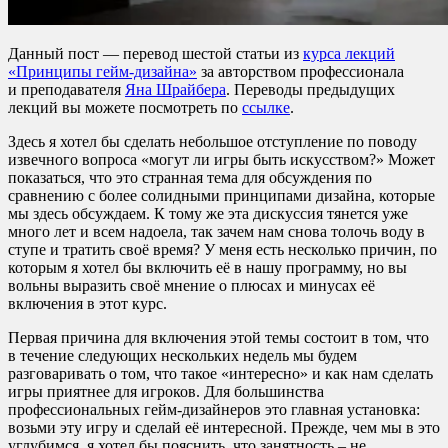
Данный пост — перевод шестой статьи из
курса лекций
«Принципы гейм-дизайна»
за авторством профессионала
и преподавателя
Яна Шрайбера
. Переводы предыдущих
лекций вы можете посмотреть по
ссылке
.
Здесь я хотел бы сделать небольшое отступление по поводу
извечного вопроса «могут ли игры быть искусством?» Может
показаться, что это странная тема для обсуждения по
сравнению с более солидными принципами дизайна, которые
мы здесь обсуждаем. К тому же эта дискуссия тянется уже
много лет и всем надоела, так зачем нам снова толочь воду в
ступе и тратить своё время? У меня есть несколько причин, по
которым я хотел бы включить её в нашу программу, но вы
вольны выразить своё мнение о плюсах и минусах её
включения в этот курс.
Первая причина для включения этой темы состоит в том, что
в течение следующих нескольких недель мы будем
разговаривать о том, что такое «интересно» и как нам сделать
игры приятнее для игроков. Для большинства
профессиональных гейм-дизайнеров это главная установка:
возьми эту игру и сделай её интересной. Прежде, чем мы в это
углубимся, я хотел бы пояснить, что занятность – не