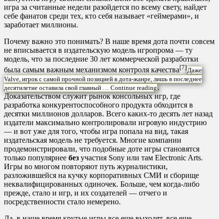
игра за считанные недели разойдется по всему свету, найдет
себе фанатов среди тех, кто себя называет «геймерами», и
заработает миллионы.
Почему важно это понимать? В наше время дота почти совсем
не вписывается в издательскую модель игропрома — ту
модель, что за последние 30 лет коммерческой разработки
[7]
была самым важным механизмом контроля качества
Даже
Valve, игрок с самой прочной позицией в дота-жанре, лишь в последнее
.
десятилетие оставила свой главный …
Continue reading
Доказательством служит рынок консольных игр, где
разработка конкурентоспособного продукта обходится в
десятки миллионов долларов. Всего каких-то десять лет назад
издатели максимально контролировали игровую индустрию
— и вот уже для того, чтобы игра попала на вид, такая
издательская модель не требуется. Многие компании
продемонстрировали, что подобные доте игры становятся
только популярнее
без
участия Sony или там Electronic Arts.
Игры во многом повторяют путь журналистики,
разложившейся на кучку корпоративных СМИ и сборище
неквалифицированных одиночек. Больше, чем когда-либо
прежде, стало и игр, и их создателей — отчего и
посредственности стало немерено.
Да, в наше время крутые игры все еще выходят, все еще