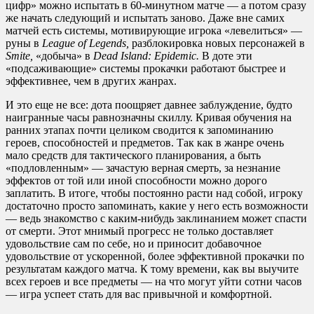
цифр» можно испытать в 60-минутном матче — а потом сразу
же начать следующий и испытать заново. Даже вне самих
матчей есть системы, мотивирующие игрока «левелиться» —
руны в
League of Legends,
разблокировка новых персонажей в
Smite,
«добыча» в
Dead Island: Epidemic.
В доте эти
«подсаживающие» системы прокачки работают быстрее и
эффективнее, чем в других жанрах.
И это еще не все: дота поощряет давнее заблуждение, будто
наигранные часы равнозначны скиллу. Кривая обучения на
ранних этапах почти целиком сводится к запоминанию
героев, способностей и предметов. Так как в жанре очень
мало средств для тактического планирования, а быть
«подловленным» — зачастую верная смерть, за незнание
эффектов от той или иной способности можно дорого
заплатить. В итоге, чтобы постоянно расти над собой, игроку
достаточно просто запоминать, какие у него есть возможности
— ведь знакомство с каким-нибудь заклинанием может спасти
от смерти. Этот мнимый прогресс не только доставляет
удовольствие сам по себе, но и приносит добавочное
удовольствие от ускоренной, более эффективной прокачки по
результатам каждого матча. К тому времени, как вы выучите
всех героев и все предметы — на что могут уйти сотни часов
— игра успеет стать для вас привычной и комфортной.