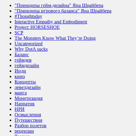
"Принципы гейм-дизайна" Яна Шрайбера
"Принципы игрового баланса" Яна Шрайбера
#Thoughtsday
Interactive Empathy and Embodiment
Project: HORSESHOE
SCP
The Monsters Know What They’re Doing
Uncategorized
Why DotA sucks
Баланс
геймдев
геймдизайн
Инди
кино
Концепты
левелдизайн
манга
Монетизация
Нарратив
НРИ
Осмысления
Путешествия
Разбор полетов
рецензии