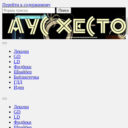
Перейти к содержимому
Поиск:
Аус
Хестов
Лекции
GD
LD
Фидбеки
Шрайбер
Библиотечка
ГДД
Идеи
Переключить
поле
Лекции
поиска
GD
LD
Фидбеки
Шрайбер