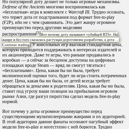
Но популярной доту делают не только игровые механизмы.
Defense of the Ancients
многими воспринималась как
«бесплатная» игра в комплекте с
Warcraft III.
Трудно осознать,
что теряет дота от подстраивания под формат free-to-play
(F2P), ибо не с чем сравнивать. Это дает жанру огромное
преимущество перед другими моделями
[5]
распространения
Вот почему доту называют «убийцей RTS». На
жанре и без того сказалась растущая дороговизна разработки, а дота …
. У консольных игр высокая стандартная цена,
Continue reading
которую приходится поддерживать в интересах издателей и
их акционеров. Даже те игры, что раньше продавались в
коробках — а сейчас за бесценок доступны на цифровых
площадках вроде Steam — вряд ли смогут тягаться с
«бесплатными». Цена, какая бы ни была, требует
молниеносной оценки того, будет ли игра стоить потраченных
денег. Цена, какая бы ни была, от детей всегда требует
обращаться за деньгами к родителям. Цена, какая бы ни была,
ставит под угрозу ваши позиции на прибыльном игровом
рынке Азии, где разгул пиратства сделал модель free-to-play
нормой.
Вот почему у доты огромное преимущество перед
существующими мультиплеерными жанрами и их аудиторией.
В этой аудитории давние фанаты осознают пагубный эффект
модели free-to-play и неотступно с ней борются. Трудно