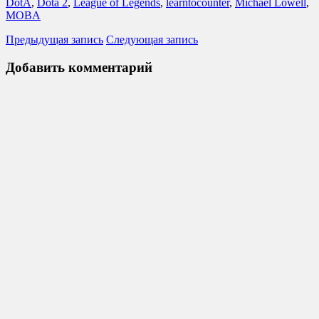
DotA
,
Dota 2
,
League of Legends
,
learntocounter
,
Michael Lowell
,
MOBA
Предыдущая запись
Следующая запись
Добавить комментарий