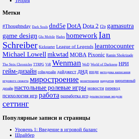
Теория
Метки
DotA
dnd5e
gamasutra
Dota 2
#Thoughtsday
f2p
Dark Souls
Ian
homework
game design
Glu Mobile
Hades
Schreiber
learntocounter
League of Legends
Kickstarter
Michael Lowell
mkwtad
MOBA
Pixonic
Ramin Shokrizade
Wenman
НРИ
The Strix Chronicles
TTRPG
VtR
WoD
World of Darkness
гейм-дизайн
днд
дайджест
инди
геймдизайн
методика написания
миростроение
нарративный
игрового сюжета
монетизация
нарратив
настольные ролевые игры
новости
перевод
дизайн
работа
психология игр
разработка игр
реалистичные модели
сеттинг
Популярные записи и страницы
Уровень 1: Введение в игровой баланс
Шрайбер