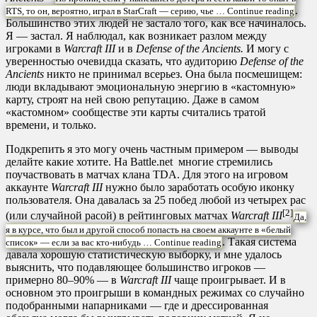
.
RTS, то он, вероятно, играл в StarCraft — серию, чье …
Continue reading
Большинство этих людей не застало того, как все начиналось.
Я — застал. Я наблюдал, как возникает разлом между
игроками в
Warcraft III
и в
Defense of the Ancients.
И могу с
уверенностью очевидца сказать, что аудиторию
Defense of the
Ancients
никто не принимал всерьез. Она была посмешищем:
люди вкладывают эмоциональную энергию в «кастомную»
карту, строят на ней свою репутацию. Даже в самом
«кастомном» сообществе эти карты считались тратой
времени, и только.
Подкрепить я это могу очень частным примером — выводы
делайте какие хотите. На Battle.net многие стремились
поучаствовать в матчах клана TDA. Для этого на игровом
аккаунте
Warcraft III
нужно было заработать особую иконку
пользователя. Она давалась за 25 побед любой из четырех рас
[2]
(или случайной расой) в рейтинговых матчах
Warcraft III
Да,
я в курсе, что был и другой способ попасть на своем аккаунте в «белый
. Такая система
список» — если за вас кто-нибудь …
Continue reading
давала хорошую статистическую выборку, и мне удалось
выяснить, что подавляющее большинство игроков —
примерно 80–90% — в
Warcraft III
чаще проигрывает. И в
основном это проигрыши в командных режимах со случайно
подобранными напарниками — где и дрессированная