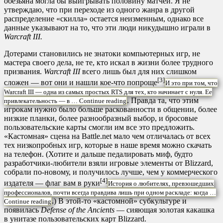
обезьяна могла бы выигрывать половину матчей. Я не
утверждаю, что при переходе из одного жанра в другой
распределение «скилла» остается неизменным, однако все
данные указывают на то, что эти люди никудышно играли в
Warcraft III.
Дотерами становились не знатоки компьютерных игр, не
мастера своего дела, не те, кто искал в жизни более трудного
призвания.
Warcraft III
всего лишь был для них слишком
[3]
сложен — вот они и нашли кое-что попроще
И это при том, что
Warcraft III — одна из самых простых RTS для тех, кто начинает с нуля. Ее
. Правда та, что этим
привлекательность — в …
Continue reading
игрокам нужно было больше раскованности в общении, более
низкие планки, более разнообразный выбор, и бросовые
пользовательские карты смогли им все это предложить.
«Кастомная» сцена на Battle.net мало чем отличалась от всех
тех низкопробных игр, которые в наше время можно скачать
на телефон. (Хотите и дальше педалировать миф, будто
разработчики-любители взяли игровые элементы от Blizzard,
собрали по-новому, и получилось лучше, чем у коммерческого
[4]
издателя — флаг вам в руки
История о любителях, превзошедших
профессионалов, почти всегда правдива лишь при одном раскладе: когда …
.) В этой-то «кастомной» субкультуре и
Continue reading
появилась
Defense of the Ancients
— сияющая золотая какашка
в унитазе пользовательских карт Blizzard.