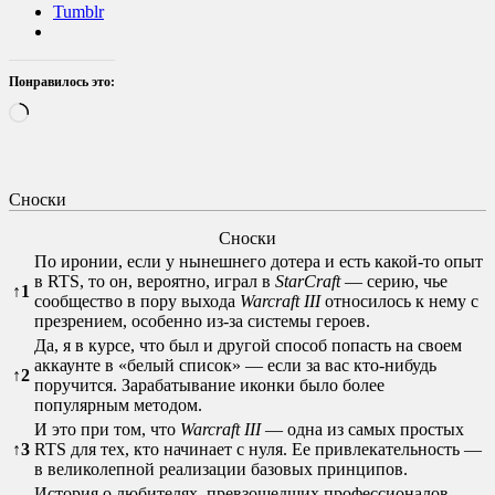
Tumblr
Понравилось это:
Загрузка…
Сноски
Сноски
По иронии, если у нынешнего дотера и есть какой-то опыт
в RTS, то он, вероятно, играл в
StarCraft
— серию, чье
↑
1
сообщество в пору выхода
Warcraft III
относилось к нему с
презрением, особенно из-за системы героев.
Да, я в курсе, что был и другой способ попасть на своем
аккаунте в «белый список» — если за вас кто-нибудь
↑
2
поручится. Зарабатывание иконки было более
популярным методом.
И это при том, что
Warcraft III
— одна из самых простых
↑
3
RTS для тех, кто начинает с нуля. Ее привлекательность —
в великолепной реализации базовых принципов.
История о любителях, превзошедших профессионалов,