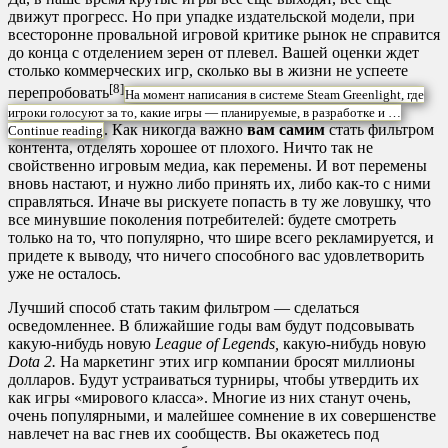
движут прогресс. Но при упадке издательской модели, при
всесторонне провальной игровой критике рынок не справится
до конца с отделением зерен от плевел. Вашей оценки ждет
столько коммерческих игр, сколько вы в жизни не успеете
[8]
перепробовать
На момент написания в системе Steam Greenlight, где
игроки голосуют за то, какие игры — планируемые, в разработке и …
. Как никогда важно
вам самим
стать фильтром
Continue reading
контента, отделять хорошее от плохого. Ничто так не
свойственно игровым медиа, как перемены. И вот перемены
вновь настают, и нужно либо принять их, либо как-то с ними
справляться. Иначе вы рискуете попасть в ту же ловушку, что
все минувшие поколения потребителей: будете смотреть
только на то, что популярно, что шире всего рекламируется, и
придете к выводу, что ничего способного вас удовлетворить
уже не осталось.
Лучший способ стать таким фильтром — сделаться
осведомленнее. В ближайшие годы вам будут подсовывать
какую-нибудь новую
League of Legends,
какую-нибудь новую
Dota 2.
На маркетинг этих игр компании бросят миллионы
долларов. Будут устраиваться турниры, чтобы утвердить их
как игры «мирового класса». Многие из них станут очень,
очень популярными, и малейшее сомнение в их совершенстве
навлечет на вас гнев их сообществ. Вы окажетесь под