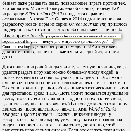
бывает даже раздавать демо, позволяющее играть против тех,
кто заплатил. Microsoft вынуждена объяснять, почему F2P-
игра вроде
Killer Instinct
(2013) продается наравне с
остальными. А когда Epic Games в 2014 году анонсировала
разработку новой игры из серии
Unreal Tournament,
пришлось
подчеркивать, что это игра чисто «бесплатная» — не free-to-
[6]
play, а просто free
Игра должна была стать рекламой обновленной
версии Unreal Engine — популярного игрового движка, который …
. Дурная репутация модели F2P отпугивает
Continue reading
давних игроков, но не сказывается на младшей аудитории
доты.
Дота нашла в игровой индустрии ту заветную позицию, когда
удается раздать игру как можно большему числу людей, а
потом находить способы получать с них деньги. Этот жанр
смешивает воедино привлекательные аспекты из разных игр.
Так он выходит на рынки, обойденные классическими играми
для приставок, аркад и ПК. (Дота может показаться лучшим из
всего, что есть, если вы живете в одной из тех частей света,
где ничего лучше не появлялось.) В итоге дота стала эталоном
движения, представленного также играми
World of Tanks,
Dungeon Fighter Online
и
Crossfire.
Движения людей, у
которых есть пара долларов, уйма энтузиазма и правильная
модель распространения — и им этого достаточно, чтобы
выпустить игру своими силами. Если все сделать правильно,