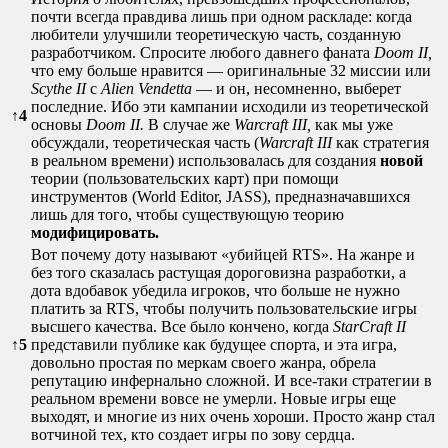
почти всегда правдива лишь при одном раскладе: когда
любители улучшили теоретическую часть, созданную
разработчиком. Спросите любого давнего фаната
Doom II,
что ему больше нравится — оригинальные 32 миссии или
Scythe II
с
Alien Vendetta
— и он, несомненно, выберет
последние. Ибо эти кампании исходили из теоретической
↑
4
основы
Doom II.
В случае же
Warcraft III,
как мы уже
обсуждали, теоретическая часть (
Warcraft III
как стратегия
в реальном времени) использовалась для создания
новой
теории (пользовательских карт) при помощи
инструментов (World Editor, JASS), предназначавшихся
лишь для того, чтобы существующую теорию
модифицировать.
Вот почему доту называют «убийцей RTS». На жанре и
без того сказалась растущая дороговизна разработки, а
дота вдобавок убедила игроков, что больше не нужно
платить за RTS, чтобы получить пользовательские игры
высшего качества. Все было кончено, когда
StarCraft II
↑
5
представили публике как будущее спорта, и эта игра,
довольно простая по меркам своего жанра, обрела
репутацию инфернально сложной. И все-таки стратегии в
реальном времени вовсе не умерли. Новые игры еще
выходят, и многие из них очень хороши. Просто жанр стал
вотчиной тех, кто создает игры по зову сердца.