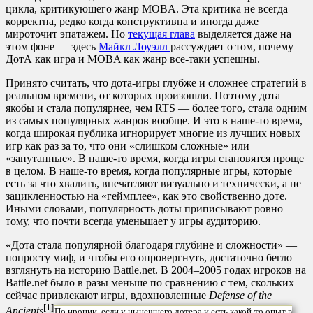
цикла, критикующего жанр MOBA. Эта критика не всегда
корректна, редко когда конструктивна и иногда даже
мироточит эпатажем. Но
текущая глава
выделяется даже на
этом фоне — здесь
Майкл Лоуэлл
рассуждает о том, почему
ДотА как игра и MOBA как жанр все-таки успешны.
Принято считать, что дота-игры глубже и сложнее стратегий в
реальном времени, от которых произошли. Поэтому дота
якобы и стала популярнее, чем RTS — более того, стала одним
из самых популярных жанров вообще. И это в наше-то время,
когда широкая публика игнорирует многие из лучших новых
игр как раз за то, что они «слишком сложные» или
«запутанные». В наше-то время, когда игры становятся проще
в целом. В наше-то время, когда популярные игры, которые
есть за что хвалить, впечатляют визуально и технически, а не
зацикленностью на «геймплее», как это свойственно доте.
Иными словами, популярность доты приписывают ровно
тому, что почти всегда уменьшает у игры аудиторию.
«Дота стала популярной благодаря глубине и сложности» —
попросту миф, и чтобы его опровергнуть, достаточно бегло
взглянуть на историю Battle.net. В 2004–2005 годах игроков на
Battle.net было в разы меньше по сравнению с тем, скольких
сейчас привлекают игры, вдохновленные
Defense of the
[1]
Ancients
По иронии, если у нынешнего дотера и есть какой-то опыт в