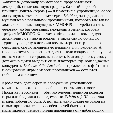
Warcraft III
дота-жанр заимствовал проработанность
декораций, стилизованную графику, базовый игровой
принцип (юнита-«героя») — и поместил в упрощенную, более
доступную модель. Фанатам серии
Diablo
дота предлагает
мультиплеер с реальными противниками, которого там так не
хватало. Фанатам популярных MMORPG — «рейд на пять
человек», но без серьезных вложений времени, которых
требуют MMORPG. Фанатам киберспорта — командную
дисциплину с пятью игроками, а также самую большую
турнирную сцену в истории компьютерных игр — и, как
следствие, самую заманчивую вершину для покорения. А
простая схема управления задает низкую входную планку — и
вот вам готовый социальный аспект. Благодаря всему этому
дота-жанр сумел выделиться на платформе, где более удачные
конкуренты
Defense of the Ancients
— прежде всего файтинги
и бойцовские игры с массой противников — остаются
побочным явлением.
Кроме того, дота берет на вооружение устоявшиеся
механизмы прокачки, способные вызвать зависимость.
Прокачка персонажа — обычно элемент длинной ролевой
игры или бродилки по подземелью. В
Warcraft III
прокачка
играла побочную роль. А вот дота-жанр сделал ее одной из
самых привлекательных особенностей быстрого
мультиплеера. Теперь прилив адреналина от «набегающих