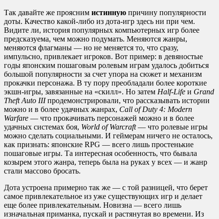
Так давайте же проясним
истинную
причину популярности
доты. Качество какой-либо из дота-игр здесь ни при чем.
Видите ли, история популярных компьютерных игр более
предсказуема, чем можно подумать. Меняются жанры,
меняются флагманы — но не меняется то, что сразу,
импульсно, привлекает игроков. Вот пример: в девяностые
годы японским пошаговым ролевым играм удалось добиться
большой популярности за счет упора на сюжет и механизм
прокачки персонажа. В ту пору преобладали более короткие
экшн-игры, завязанные на «скилл». Но затем
Half-Life
и
Grand
Theft Auto III
продемонстрировали, что рассказывать истории
можно и в более удачных жанрах,
Call of Duty 4: Modern
Warfare
— что прокачивать персонажей можно и в более
удачных системах боя,
World of Warcraft
— что ролевые игры
можно сделать социальными. И геймерам ничего не осталось,
как признать: японские RPG — всего лишь простенькие
пошаговые игры. Та интересная особенность, что бывала
козырем этого жанра, теперь была на руках у всех — и жанр
стали массово бросать.
Дота устроена примерно так же — с той разницей, что берет
самое привлекательное из уже существующих игр и делает
еще более привлекательным. Новизна — всего лишь
изначальная приманка, пускай и растянутая во времени. Из