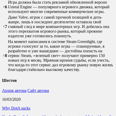
Игра должна была стать рекламой обновленной версии
↑
6
Unreal Engine — популярного игрового движка, который
используют многие современные коммерческие игры.
Даже Valve, игрок с самой прочной позицией в дота-
жанре, лишь в последнее десятилетие оставила свой
↑
7
главный след в мире компьютерных игр. И добилась она
этого перехватом игрового рынка, который прежние
издатели уже готовились покинуть.
На момент написания в системе Steam Greenlight, где
игроки голосуют за то, какие игры — планируемые, в
разработке и уже вышедшие — достойны попасть на
↑
8
сервис Steam, «зеленый свет» получают примерно 150
новых игр в месяц. Мрачная ирония судьбы, если учесть,
что когда-то этот сервис дал игровому рынку новую жизнь
благодаря стабильно высокому качеству.
Шестов
Архив автора
Сайт автора
16/03/2020
Why DotA sucks